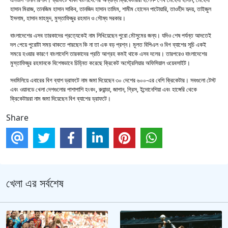
হাসান মিরাজ, তানজিম হাসান সাকিব, তানজিদ হাসান তামিম, শামীম হোসেন পাটোয়ারি, তাওহীদ হৃদয়, তাইজুল
ইসলাম, হাসান মাহমুদ, মুস্তাফিজুর রহমান ও সৌম্য সরকার।
বাংলাদেশের এসব তারকাদের প্রত্যেকেই নাম লিখিয়েছেন পুরো মৌসুমের জন্য। যদিও শেষ পর্যন্ত আদতেই
দল পেয়ে পুরোটা সময় থাকতে পারছেন কি না তা এক বড় প্রশ্ন। মূলত বিপিএল ও বিগ ব্যাশের সূচি একই
সময়ে হওয়ার কারণে বাংলাদেশি তারকাদের প্রতি আগ্রহ কমই থাকে এসব দলের। তারপরেও বাংলাদেশের
মুস্তাফিজুর রহমানকে বিশেষভাবে চিহ্নিত করেছে ক্রিকেট অস্ট্রেলিয়ার অফিসিয়াল ওয়েবসাইট।
সবমিলিয়ে এবারের বিগ ব্যাশ ড্রাফটে নাম জমা দিয়েছেন ৩০ দেশের ৬০০-এর বেশি ক্রিকেটার। সবগুলো টেস্ট
এবং ওয়ানডে খেলা দেশগুলোর পাশাপাশি হংকং, রুয়ান্ডা, জাপান, গ্রিস, ইন্দোনেশিয়া এবং হাঙ্গেরি থেকে
ক্রিকেটাররা নাম জমা দিয়েছেন বিগ ব্যাশের ড্রাফটে।
Share
খেলা এর সর্বশেষ