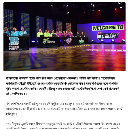
বাংলাদেশের পতাকাটা নামের পাশে বিগ ব্যাশে খেলেছিলেন একজনই। সাকিব আল হাসান। অস্ট্রেলিয়ার
জনপ্রিয় টি-টোয়েন্টি টুর্নামেন্টে এরপর এসেছিল কেবল রিশাদ হোসেনের নাম। তবে বিপিএলের সঙ্গে সাংঘর্ষিক
সূচির কারণে মেলেনি এনওসি। হোবার্ট হারিকেন্সে ডাক পেয়েও তাই অস্ট্রেলিয়ান লিগে খেলা হয়নি বাংলাদেশি
এই লেগস্পিনারের।
বিগ ব্যাশ লিগের পরবর্তী মৌসুমের ড্রাফট অনুষ্ঠিত হবে ১৯ জুন। আর এই ড্রাফটে নাম উঠতে যাচ্ছে
বাংলাদেশের ১১ জন ক্রিকেটারের। এদের আছেন রিশাদ হোসেনও, চাইলে তাকে দলে ধরে রাখতে পারবে হোবার্ট
হারিকেন্স।
গত মৌসুমের ড্রাফট থেকে রিশাদকে দলভুক্ত করেছিল হোবার্ট। যদিও বিপিএলের কারণে বিগ ব্যাশে যাওয়ার
এনওসি পাননি রিশাদ। ড্রাফটে থাকা বাংলাদেশের অন্যান্য ক্রিকেটাররা হলেন- শেখ মেহেদী হাসান, মেহেদী