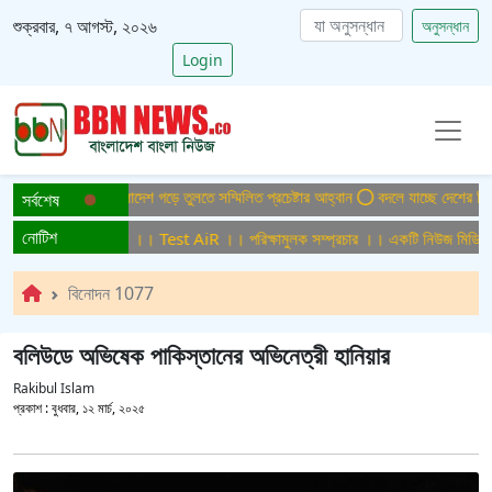
শুক্রবার, ৭ আগস্ট, ২০২৬
অনুসন্ধান
Login
পাটাইটিসমুক্ত বাংলাদেশ গড়ে তুলতে সম্মিলিত প্রচেষ্টার আহ্বান
বদলে যাচ্ছে দেশের বিমান 
সর্বশেষ
নোটিশ
রিক্ষামুলক সম্প্রচার ।। Test AiR ।। পরিক্ষামুলক সম্প্রচার ।। একটি নিউজ মিডিয়া হ
বিনোদন 1077
বলিউডে অভিষেক পাকিস্তানের অভিনেত্রী হানিয়ার
Rakibul Islam
প্রকাশ :
বুধবার, ১২ মার্চ, ২০২৫