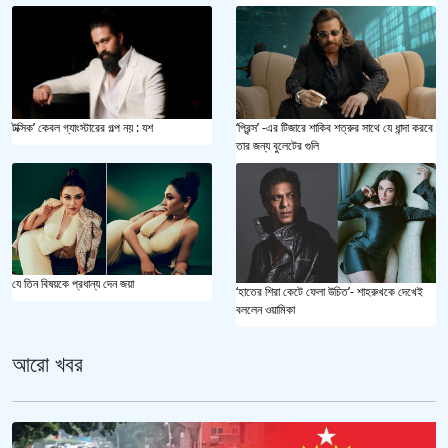
টক্সিক’ কেবল গ্যাংস্টারের গল্প নয় : যশ
‘প্রিন্স’ -এর টিজারে শাকিব শত্রুর সাথে যে ধান্দা করবে
তার জন্য বুলেটের গুলি
যে তিন বিষয়কে প্রধান্য দেন জয়া
‘হাতের শিরা কেটে ফেলা উচিত’- শাহরুখকে দেখেই
বললেন ওয়ামিকা
আরো খবর