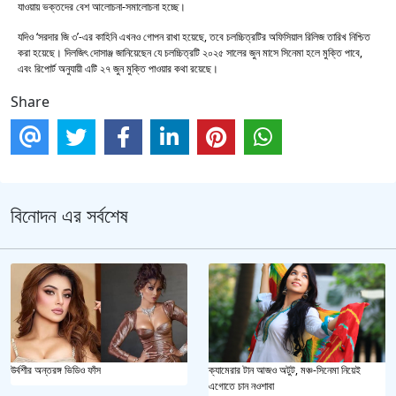
যাওয়ায় ভক্তদের বেশ আলোচনা-সমালোচনা হচ্ছে।
যদিও ‘সরদার জি ৩’-এর কাহিনি এখনও গোপন রাখা হয়েছে, তবে চলচ্চিত্রটির অফিসিয়াল রিলিজ তারিখ নিশ্চিত
করা হয়েছে। দিলজিৎ দোসাঞ্জ জানিয়েছেন যে চলচ্চিত্রটি ২০২৫ সালের জুন মাসে সিনেমা হলে মুক্তি পাবে,
এবং রিপোর্ট অনুযায়ী এটি ২৭ জুন মুক্তি পাওয়ার কথা রয়েছে।
Share
বিনোদন এর সর্বশেষ
উর্বশীর অন্তরঙ্গ ভিডিও ফাঁস
ক্যামেরার টান আজও অটুট, মঞ্চ-সিনেমা নিয়েই
এগোতে চান নওশাবা