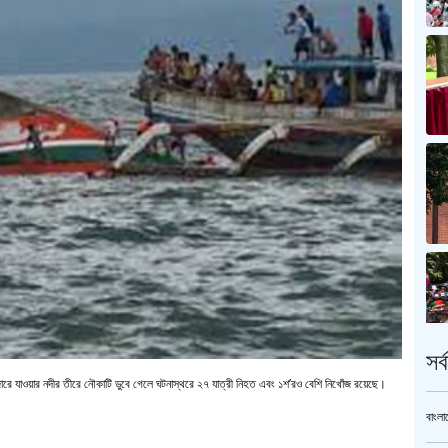
সর
াজারে যাওয়ার নদীর তীরে নৌকাটি ডুবে গেলে ঘটনাস্থরে ২৭ যাত্রী নিহত এবং ১শ’রও বেশি নিখোঁজ রয়েছে।
বাংলা