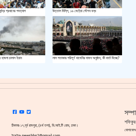
সয়াবি
্মেন্দ্র প্রধানের পদত্যাগ
উত্তাল দিল্লি, ১৬ মেট্রো স্টেশন বন্ধ
জাল ভ
‘শ্লী
শহীদ 
র হামলা চালাল ইরান
লাল পতাকায় পরিপূর্ণ খামেনির দাফন অনুষ্ঠান, কী বার্তা দিচ্ছে?
স্বরাষ
খুলন
আজ ম
সম্প
দেশের
শফিকুর
ঠিকানাঃ ১৭,পূর্ব রামপুরা, (৪র্থ তলা), ডি.আই.টি রোড, ঢাকা।
যোগাযো
একুশে
ইমেইলঃ newsbbn2@gmail.com