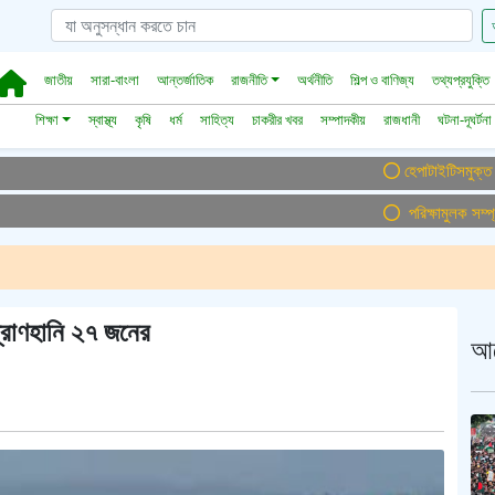
জাতীয়
সারা-বাংলা
আন্তর্জাতিক
রাজনীতি
অর্থনীতি
শিল্প ও বাণিজ্য
তথ্যপ্রযুক্তি
শিক্ষা
স্বাস্থ্য
কৃষি
ধর্ম
সাহিত্য
চাকরীর খবর
সম্পাদকীয়
রাজধানী
ঘটনা-দূঘর্টনা
হেপাটাইটিসমুক্ত বাংলাদেশ
পরিক্ষামুলক সম্প্রচার
্রাণহানি ২৭ জনের
আ