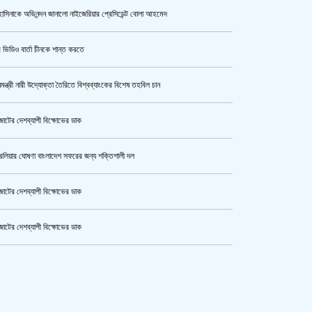
াসিনাকে অভিনন্দন জানালো নাইজেরিয়ার প্রেসিডেন্ট বোলা আহমেদ
উর্বশীর অন্তরঙ্গ ভিডিও ফাঁস
 ভিডিও বার্তা চীনকে শান্ত করতে
নমন্ত্রী নারী উদ্যোক্তা তৈরিতে বিশ্বব্যাংকের বিশেষ তহবিল চান
ক্যামেরার টান আজও অটুট, মঞ্চ-সিনেমা
নিয়েই এগোতে চান নওশাবা
োটের দেশব্যাপী বিক্ষোভের ডাক
রেলিয়ার ঘোষণা বাংলাদেশ সফরের জন্য শক্তিশালী দল
এসএসসি ও সমমানের পরীক্ষার ফলাফল ১০
আগস্ট
োটের দেশব্যাপী বিক্ষোভের ডাক
োটের দেশব্যাপী বিক্ষোভের ডাক
হেপাটাইটিসমুক্ত বাংলাদেশ গড়ে তুলতে
কেটার আল আমিন,ফের বিয়ে করলেন
সম্মিলিত প্রচেষ্টার আহ্বান
ুর মহাসড়ক অবরোধ,সিটি করপোরেশনের গাড়ি চাপায় শ্রমিক নিহত