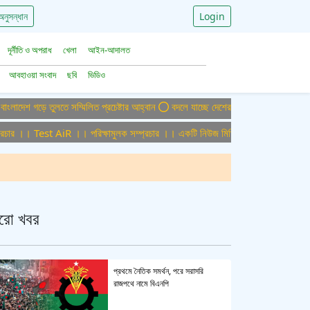
অনুসন্ধান
Login
দূর্নীতি ও অপরাধ
খেলা
আইন-আদালত
আবহাওয়া সংবাদ
ছবি
ভিডিও
 গড়ে তুলতে সম্মিলিত প্রচেষ্টার আহ্বান
বদলে যাচ্ছে দেশের বিমান ও পর্যটন খাত, ডিসেম্ব
 ।। Test AiR ।। পরিক্ষামুলক সম্প্রচার ।। একটি নিউজ মিডিয়া হাউজের জন্য অফিস এডমি
রো খবর
প্রথমে নৈতিক সমর্থন, পরে সরাসরি
রাজপথে নামে বিএনপি