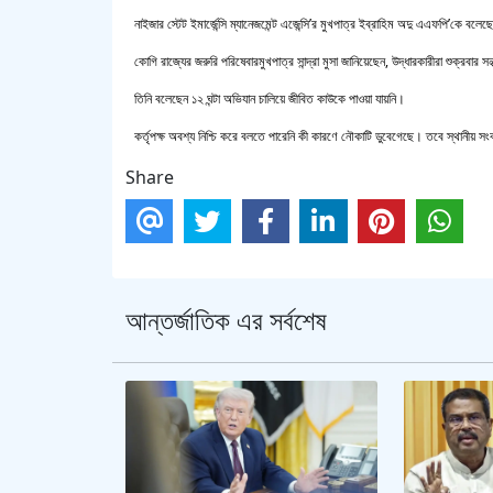
নাইজার স্টেট ইমার্জেন্সি ম্যানেজমেন্ট এজেন্সি’র মুখপাত্র ইব্রাহিম অদু এএফপি’কে বল
কোগি রাজ্যের জরুরি পরিষেবারমুখপাত্র সান্দ্রা মুসা জানিয়েছেন, উদ্ধারকারীরা শুক্রবা
তিনি বলেছেন ১২ ঘন্টা অভিযান চালিয়ে জীবিত কাউকে পাওয়া যায়নি।
কর্তৃপক্ষ অবশ্য নিশ্চি করে বলতে পারেনি কী কারণে নৌকাটি ডুবেগেছে। তবে স্থানীয় স
Share
আন্তর্জাতিক এর সর্বশেষ