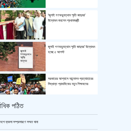
‘জুলাই গণঅভ্যুত্থান স্মৃতি জাদুঘর’
উদ্বোধন করলেন প্রধানমন্ত্রী
জুলাই গণঅভ্যুত্থান স্মৃতি জাদুঘর’ উদ্বোধন
হচ্ছে ৫ আগস্ট
সরকারের আশ্বাসে আন্দোলন প্রত্যাহারের
সিদ্ধান্ত প্রাথমিকের নতুন শিক্ষকদের
্বাধিক পঠিত
পুলিশ কোনো বিশেষ দলের বা গোষ্ঠীর
লাঠিয়াল বাহিনী নয় : স্বরাষ্ট্রমন্ত্রী
দেশে ব্যবসা সম্প্রসারণে সম্মত ঘানা