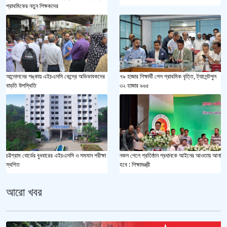
প্রাথমিকের নতুন শিক্ষকদের
আন্দোলনের শঙ্কায় এইচএসসি কেন্দ্রে অভিভাবকদের
৭৯ হাজার শিক্ষার্থী পেল প্রাথমিক বৃত্তি, ট্যালেন্টপুল
বাড়তি উপস্থিতি
৩২ হাজার ৯৬৫
চট্টগ্রাম বোর্ডের বুধবারের এইচএসসি ও সমমান পরীক্ষা
নকল পেলে প্রতিষ্ঠান প্রধানকে আইনের আওতায় আনা
স্থগিত
হবে : শিক্ষামন্ত্রী
আরো খবর