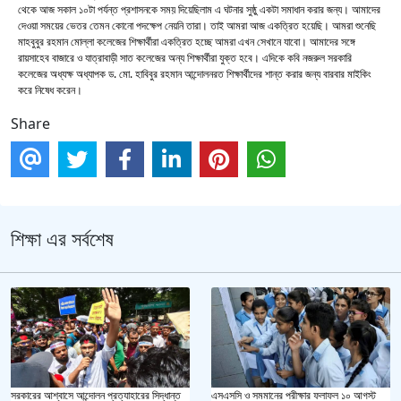
থেকে আজ সকাল ১০টা পর্যন্ত প্রশাসনকে সময় দিয়েছিলাম এ ঘটনার সুষ্ঠু একটা সমাধান করার জন্য। আমাদের
দেওয়া সময়ের ভেতর তেমন কোনো পদক্ষেপ নেয়নি তারা। তাই আমরা আজ একত্রিত হয়েছি। আমরা শুনেছি
মাহবুবুর রহমান মোল্লা কলেজের শিক্ষার্থীরা একত্রিত হচ্ছে আমরা এখন সেখানে যাবো। আমাদের সঙ্গে
রায়সাহেব বাজারে ও যাত্রাবাড়ী সাত কলেজের অন্য শিক্ষার্থীরা যুক্ত হবে। এদিকে কবি নজরুল সরকারি
কলেজের অধ্যক্ষ অধ্যাপক ড. মো. হাবিবুর রহমান আন্দোলনরত শিক্ষার্থীদের শান্ত করার জন্য বারবার মাইকিং
করে নিষেধ করেন।
Share
শিক্ষা এর সর্বশেষ
এসএসসি ও সমমানের পরীক্ষার ফলাফল ১০ আগস্ট
সরকারের আশ্বাসে আন্দোলন প্রত্যাহারের সিদ্ধান্ত