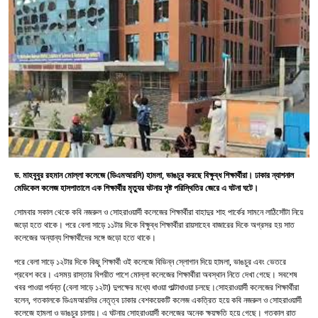
ড. মাহবুবুর রহমান মোল্লা কলেজে (ডিএমআরসি) হামলা, ভাঙচুর করছে বিক্ষুব্ধ শিক্ষার্থীরা। ঢাকার ন্যাশনাল
মেডিকেল কলেজ হাসপাতালে এক শিক্ষার্থীর মৃত্যুর ঘটনায় সৃষ্ট পরিস্থিতির জেরে এ ঘটনা ঘটে।
সোমবার সকাল থেকে কবি নজরুল ও সোহরাওয়ার্দী কলেজের শিক্ষার্থীরা বাহাদুর শাহ পার্কের সামনে লাঠিসোঁটা নিয়ে
জড়ো হতে থাকে। পরে বেলা সাড়ে ১১টার দিকে বিক্ষুব্ধ শিক্ষার্থীরা রায়সাহেব বাজারের দিকে অগ্রসর হয় সাত
কলেজের অন্যান্য শিক্ষার্থীদের সঙ্গে জড়ো হতে থাকে।
পরে বেলা সাড়ে ১২টার দিকে কিছু শিক্ষার্থী ওই কলেজে বিভিন্ন স্লোগান দিয়ে হামলা, ভাঙচুর এবং ভেতরে
প্রবেশ করে। এসময় রাস্তার বিপরীত পাশে মোল্লা কলেজের শিক্ষার্থীরা অবস্থান নিতে দেখা গেছে। সবশেষ
খবর পাওয়া পর্যন্ত (বেলা সাড়ে ১২টা) দুপক্ষের মধ্যে ধাওয়া পাল্টাধাওয়া চলছে।সোহরাওয়ার্দী কলেজের শিক্ষার্থীরা
বলেন, গতকালকে ডিএমআরসির নেতৃত্ব ঢাকার বেশকয়েকটি কলেজ একত্রিত হয়ে কবি নজরুল ও সোহরাওয়ার্দী
কলেজে হামলা ও ভাঙচুর চালায়। এ ঘটনায় সোহরাওয়ার্দী কলেজের অনেক ক্ষয়ক্ষতি হয়ে গেছে। গতকাল রাত