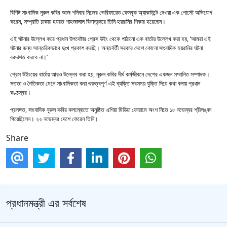
বিশিষ্ট সাংবাদিক নূরুল কবির আজ শনিবার নিজের ভেরিফায়েড ফেসবুক অ্যাকাউন্টে দেওয়া এক পোস্টে অভিযোগ
করেন, সম্প্রতি ঢাকায় হযরত শাহজালাল বিমানবন্দরে তিনি হয়রানির শিকার হয়েছেন।
এই ঘটনার উল্লেখ করে প্রধান উপদেষ্টার প্রেস উইং থেকে পাঠানো এক বার্তায় উল্লেখ করা হয়, ‘আমরা এই
ঘটনার জন্য আন্তরিকভাবে দুঃখ প্রকাশ করছি। অন্তর্বর্তী সরকার দেশে কোনো সাংবাদিক হয়রানির ঘটনা
বরদাশত করবে না।’
প্রেস উইংয়ের বার্তায় আরও উল্লেখ করা হয়, নূরুল কবির দীর্ঘ কর্মজীবনে দেশের একজন সম্মানিত সম্পাদক।
সততা ও নৈতিকতা মেনে সাংবাদিকতা করা গুরুত্বপূর্ণ এই ব্যক্তি সবসময় যুক্তি দিয়ে কথা বলায় প্রধান
কণ্ঠস্বর।
প্রসঙ্গত, সাংবাদিক নূরুল কবির কলম্বোতে অনুষ্ঠিত এশিয়া মিডিয়া ফোরামে অংশ নিতে ১৮ নভেম্বর শ্রীলঙ্কা
গিয়েছিলেন। ২২ নভেম্বর দেশে ফেরেন তিনি।
Share
প্রধানমন্ত্রী এর সর্বশেষ