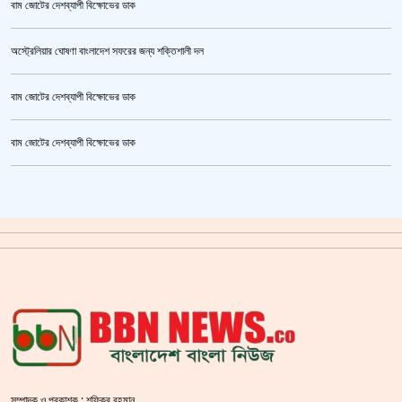
বাম জোটের দেশব্যাপী বিক্ষোভের ডাক
অস্ট্রেলিয়ার ঘোষণা বাংলাদেশ সফরের জন্য শক্তিশালী দল
বাম জোটের দেশব্যাপী বিক্ষোভের ডাক
তনু হত্যা মামলায় ফের গ্রেপ্তার সাবেক সেনাসদস্য হাফিজুর রহমান
বাম জোটের দেশব্যাপী বিক্ষোভের ডাক
ক্রিকেটার আল আমিন,ফের বিয়ে করলেন
গাজীপুর মহাসড়ক অবরোধ,সিটি করপোরেশনের গাড়ি চাপায় শ্রমিক নিহত
সয়াবিন তেলের দাম লিটারে কমলো ১০ টাকা
জাল ভিসায় ইউরোপে মানুষ পাঠানোর অভিযোগে,শাহজালাল থেকে গ্রেপ্তার পাঁচজন
‘শ্লীলতাহানির সত্যতা’ মিলেছে শিক্ষক মুরাদের বিরুদ্ধে
প্রথমে নৈতিক সমর্থন, পরে সরাসরি রাজপথে নামে বিএনপি
সম্পাদক ও প্রকাশক : শফিকুর রহমান