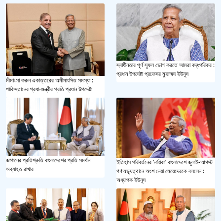
স্বাধীনতার পূর্ণ সুফল ভোগ করতে আমরা বদ্ধপরিকর :
প্রধান উপদেষ্টা প্রফেসর মুহাম্মদ ইউনূস
মীমাংসা করুন একাত্তরের অমীমাংসিত সমস্যা :
পাকিস্তানের প্রধানমন্ত্রীর প্রতি প্রধান উপদেষ্টা
জাপানের প্রতিশ্রুতি বাংলাদেশের প্রতি সমর্থন
ইতিহাস পরিবর্তনের ‘নায়িকা’ বাংলাদেশে জুলাই-আগস্ট
অব্যাহত রাখার
গণঅভ্যুত্থানে অংশ নেয়া মেয়েদেরকে বললেন :
অধ্যাপক ইউনূস