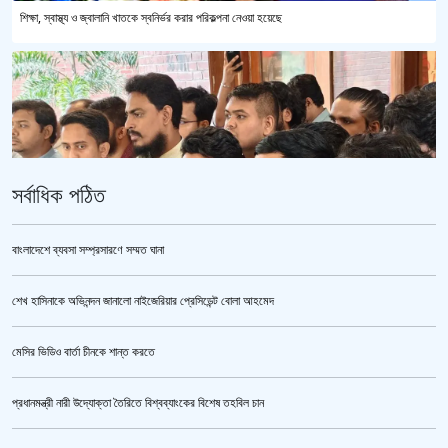
শিক্ষা, স্বাস্থ্য ও জ্বালানি খাতকে স্বনির্ভর করার পরিকল্পনা নেওয়া হয়েছে
সর্বাধিক পঠিত
বাংলাদেশে ব্যবসা সম্প্রসারণে সম্মত ঘানা
শেখ হাসিনাকে অভিনন্দন জানালো নাইজেরিয়ার প্রেসিডেন্ট বোলা আহমেদ
ভারতকে ভয় পেয়েই কি ফেলানী ও মোদিবিরোধী আন্দোলনের ছবি সরানো হয়েছে?’
মেসির ভিডিও বার্তা চীনকে শান্ত করতে
প্রধানমন্ত্রী নারী উদ্যোক্তা তৈরিতে বিশ্বব্যাংকের বিশেষ তহবিল চান