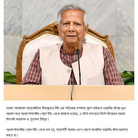
হযরত শাহজালাল আন্তর্জাতিক বিমানবন্দরে নিউ এজ পত্রিকার সম্পাদক নূরুল কবিরকে হয়রানির ঘটনায় দুঃখ
প্রকাশ করে প্রধান উপদেষ্টার প্রেস উইং থেকে জানানো হয়েছে, এ ঘটনা তদন্তের নির্দেশ দিয়েছেন প্রধান
উপদেষ্টা অধ্যাপক ড. মুহাম্মদ ইউনূস।
প্রধান উপদেষ্টার প্রেস উইং থেকে বলা হয়, অন্তর্বর্তী সরকার দেশে কোনো সাংবাদিক হয়রানির ঘটনা বরদাশত
করবে না।