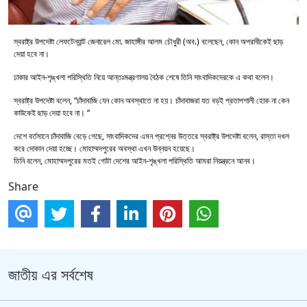
স্বরাষ্ট্র উপদেষ্টা লেফটেন্যান্ট জেনারেল মো. জাহাঙ্গীর আলম চৌধুরী (অব.) বলেছেন, কোন অপরাধীকেই ছাড়
দেয়া হবে না।
ঢাকার আইন-শৃঙ্খলা পরিস্থিতি নিয়ে আন্তঃমন্ত্রণালয় বৈঠক শেষে তিনি সাংবাদিকদেরকে এ কথা বলেন।
স্বরাষ্ট্র উপদেষ্টা বলেন, “চাঁদাবাজি যেন কোন অবস্থাতে না হয়। চাঁদাবাজরা যত বড়ই প্রতাপশালী হোক না কেন
কাউকেই ছাড় দেয়া হবে না। “
দেশে বর্তমানে চাঁদাবাজি বেড়ে গেছে, সাংবাদিকদের এমন প্রশ্নের উত্তরে স্বরাষ্ট্র উপদেষ্টা বলেন, রাস্তা দখল
করে দোকান দেয়া হচ্ছে। মোহাম্মদপুরের অবস্থা এখন উন্নয়ন হয়েছে।
তিনি বলেন, মোহাম্মদপুরের মতই গোটা দেশের আইন-শৃঙ্খলা পরিস্থিতি আমরা নিয়ন্ত্রনে আনব।
Share
জাতীয় এর সর্বশেষ