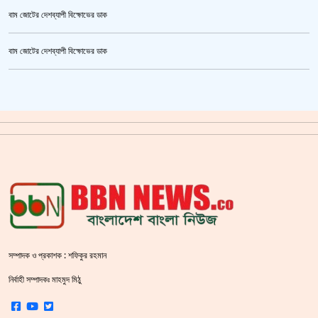
বাম জোটের দেশব্যাপী বিক্ষোভের ডাক
উর্বশীর অন্তরঙ্গ ভিডিও ফাঁস
বাম জোটের দেশব্যাপী বিক্ষোভের ডাক
ক্রিকেটার আল আমিন,ফের বিয়ে করলেন
গাজীপুর মহাসড়ক অবরোধ,সিটি করপোরেশনের গাড়ি চাপায় শ্রমিক নিহত
সয়াবিন তেলের দাম লিটারে কমলো ১০ টাকা
জাল ভিসায় ইউরোপে মানুষ পাঠানোর অভিযোগে,শাহজালাল থেকে গ্রেপ্তার পাঁচজন
‘শ্লীলতাহানির সত্যতা’ মিলেছে শিক্ষক মুরাদের বিরুদ্ধে
ক্যামেরার টান আজও অটুট, মঞ্চ-সিনেমা নিয়েই এগোতে চান নওশাবা
সম্পাদক ও প্রকাশক : শফিকুর রহমান
শহীদ বেদীতে ফুল হাতে মানুষের ঢল
নির্বাহী সম্পাদকঃ মাহমুদ মিঠু
স্বরাষ্ট্রমন্ত্রীর হুঁশিয়ারি বিএনপিকে ক‌ঠোর হ‌স্তে দমন করা হবে :