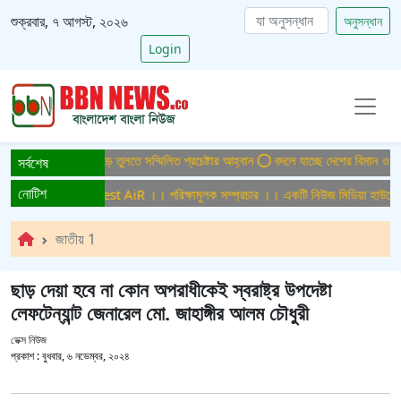
শুক্রবার, ৭ আগস্ট, ২০২৬
অনুসন্ধান
Login
ুক্ত বাংলাদেশ গড়ে তুলতে সম্মিলিত প্রচেষ্টার আহ্বান
বদলে যাচ্ছে দেশের বিমান ও পর্যটন 
সর্বশেষ
নোটিশ
লক সম্প্রচার ।। Test AiR ।। পরিক্ষামুলক সম্প্রচার ।। একটি নিউজ মিডিয়া হাউজের জন
জাতীয় 1
ছাড় দেয়া হবে না কোন অপরাধীকেই স্বরাষ্ট্র উপদেষ্টা
লেফটেন্যান্ট জেনারেল মো. জাহাঙ্গীর আলম চৌধুরী
ডেক্স নিউজ
প্রকাশ :
বুধবার, ৬ নভেম্বর, ২০২৪