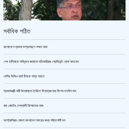
সর্বাধিক পঠিত
বাংলাদেশে ব্যবসা সম্প্রসারণে সম্মত ঘানা
শেখ হাসিনাকে অভিনন্দন জানালো নাইজেরিয়ার প্রেসিডেন্ট বোলা আহমেদ
পুলিশ কোনো বিশেষ দলের বা গোষ্ঠীর লাঠিয়াল বাহিনী নয় : স্বরাষ্ট্রমন্ত্রী
মেসির ভিডিও বার্তা চীনকে শান্ত করতে
প্রধানমন্ত্রী নারী উদ্যোক্তা তৈরিতে বিশ্বব্যাংকের বিশেষ তহবিল চান
বাম জোটের দেশব্যাপী বিক্ষোভের ডাক
অস্ট্রেলিয়ার ঘোষণা বাংলাদেশ সফরের জন্য শক্তিশালী দল