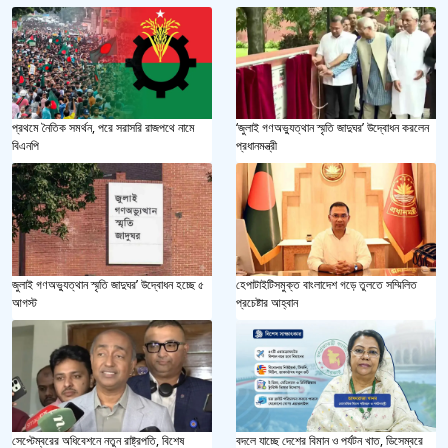
প্রথমে নৈতিক সমর্থন, পরে সরাসরি রাজপথে নামে
‘জুলাই গণঅভ্যুত্থান স্মৃতি জাদুঘর’ উদ্বোধন করলেন
বিএনপি
প্রধানমন্ত্রী
জুলাই গণঅভ্যুত্থান স্মৃতি জাদুঘর’ উদ্বোধন হচ্ছে ৫
হেপাটাইটিসমুক্ত বাংলাদেশ গড়ে তুলতে সম্মিলিত
আগস্ট
প্রচেষ্টার আহ্বান
সেপ্টেম্বরের অধিবেশনে নতুন রাষ্ট্রপতি, বিশেষ
বদলে যাচ্ছে দেশের বিমান ও পর্যটন খাত, ডিসেম্বরে