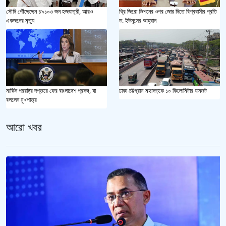
সৌদি পৌঁছেছেন ৪৯১০৩ জন হজযাত্রী, আরও
থ্রি জিরো ভিশনের ওপর জোর দিতে বিশ্ববাসীর প্রতি
একজনের মৃত্যু
ড. ইউনূসের আহ্বান
মার্কিন পররাষ্ট্র দপ্তরে ফের বাংলাদেশ প্রসঙ্গ, যা
ঢাকা-চট্টগ্রাম মহাসড়কে ১০ কিলোমিটার যানজট
বললেন মুখপাত্র
আরো খবর