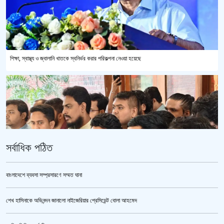
শিক্ষা, স্বাস্থ্য ও জ্বালানি খাতকে স্বনির্ভর করার পরিকল্পনা নেওয়া হয়েছে
সর্বাধিক পঠিত
বাংলাদেশে ব্যবসা সম্প্রসারণে সম্মত ঘানা
শেখ হাসিনাকে অভিনন্দন জানালো নাইজেরিয়ার প্রেসিডেন্ট বোলা আহমেদ
ভারতকে ভয় পেয়েই কি ফেলানী ও মোদিবিরোধী আন্দোলনের ছবি সরানো হয়েছে?’