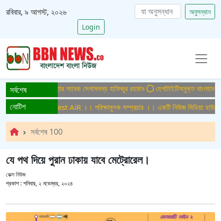
রবিবার, ৯ আগস্ট, ২০২৬
অনুসন্ধান
Login
 মামলায় ফের গ্রেপ্তার সাবেক সেনাসদস্য হাফিজুর রহমান
হেপাটাইটিসমুক্ত বাংলাদেশ গড়ে তু
সর্বশেষ
নোটিশ
মুলক সম্প্রচার ।। Test AiR ।। পরিক্ষামুলক সম্প্রচার ।। একটি নিউজ মিডিয়া হাউজের 
সর্বশেষ 100
যে পথ দিয়ে পুরান ঢাকায় যাবে মেট্রোরেল।
ডেক্স নিউজ
প্রকাশ :
শনিবার, ২ নভেম্বর, ২০২৪