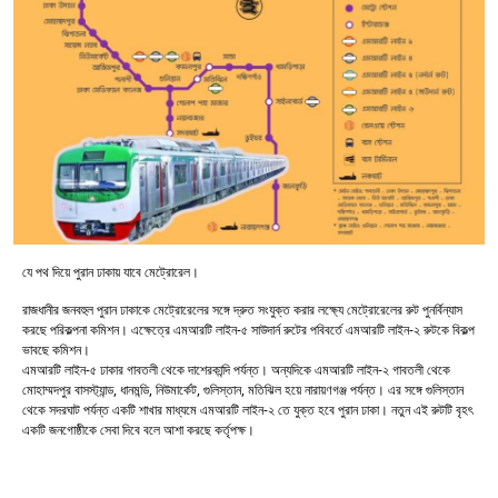
যে পথ দিয়ে পুরান ঢাকায় যাবে মেট্রোরেল।
রাজধানীর জনবহুল পুরান ঢাকাকে মেট্রোরেলের সঙ্গে দ্রুত সংযুক্ত করার লক্ষ্যে মেট্রোরেলের রুট পুনর্বিন্যাস
করছে পরিকল্পনা কমিশন। এক্ষেত্রে এমআরটি লাইন-৫ সাউদার্ন রুটের পবিবর্তে এমআরটি লাইন-২ রুটকে বিকল্প
ভাবছে কমিশন।
এমআরটি লাইন-৫ ঢাকার গাবতলী থেকে দাশেরকান্দি পর্যন্ত। অন্যদিকে এমআরটি লাইন-২ গাবতলী থেকে
মোহাম্মদপুর বাসস্ট্যান্ড, ধানমন্ডি, নিউমার্কেট, গুলিস্তান, মতিঝিল হয়ে নারায়ণগঞ্জ পর্যন্ত। এর সঙ্গে গুলিস্তান
থেকে সদরঘাট পর্যন্ত একটি শাখার মাধ্যমে এমআরটি লাইন-২ তে যুক্ত হবে পুরান ঢাকা। নতুন এই রুটটি বৃহৎ
একটি জনগোষ্ঠীকে সেবা দিবে বলে আশা করছে কর্তৃপক্ষ।