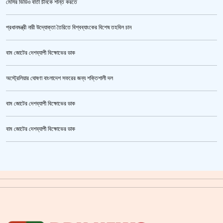
মেসির ভিডিও বার্তা চীনকে শান্ত করতে
প্রধানমন্ত্রী নারী উদ্যোক্তা তৈরিতে বিশ্বব্যাংকের বিশেষ তহবিল চান
বাম জোটের দেশব্যাপী বিক্ষোভের ডাক
অস্ট্রেলিয়ার ঘোষণা বাংলাদেশ সফরের জন্য শক্তিশালী দল
বাম জোটের দেশব্যাপী বিক্ষোভের ডাক
তনু হত্যা মামলায় ফের গ্রেপ্তার সাবেক সেনাসদস্য হাফিজুর রহমান
বাম জোটের দেশব্যাপী বিক্ষোভের ডাক
ক্রিকেটার আল আমিন,ফের বিয়ে করলেন
গাজীপুর মহাসড়ক অবরোধ,সিটি করপোরেশনের গাড়ি চাপায় শ্রমিক নিহত
সয়াবিন তেলের দাম লিটারে কমলো ১০ টাকা