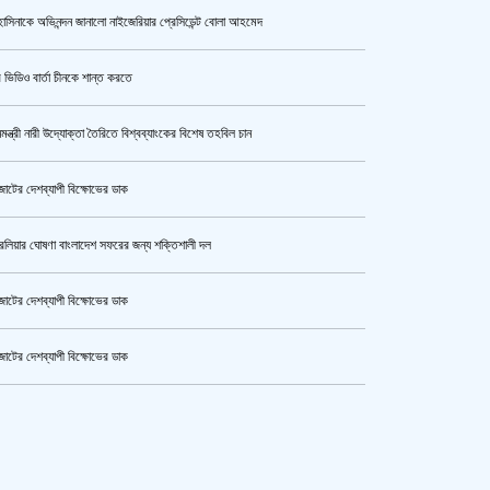
াসিনাকে অভিনন্দন জানালো নাইজেরিয়ার প্রেসিডেন্ট বোলা আহমেদ
উর্বশীর অন্তরঙ্গ ভিডিও ফাঁস
 ভিডিও বার্তা চীনকে শান্ত করতে
নমন্ত্রী নারী উদ্যোক্তা তৈরিতে বিশ্বব্যাংকের বিশেষ তহবিল চান
ক্যামেরার টান আজও অটুট, মঞ্চ-সিনেমা
নিয়েই এগোতে চান নওশাবা
োটের দেশব্যাপী বিক্ষোভের ডাক
রেলিয়ার ঘোষণা বাংলাদেশ সফরের জন্য শক্তিশালী দল
এসএসসি ও সমমানের পরীক্ষার ফলাফল ১০
আগস্ট
োটের দেশব্যাপী বিক্ষোভের ডাক
োটের দেশব্যাপী বিক্ষোভের ডাক
হেপাটাইটিসমুক্ত বাংলাদেশ গড়ে তুলতে
কেটার আল আমিন,ফের বিয়ে করলেন
সম্মিলিত প্রচেষ্টার আহ্বান
ুর মহাসড়ক অবরোধ,সিটি করপোরেশনের গাড়ি চাপায় শ্রমিক নিহত