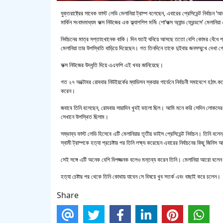
যুক্তরাষ্ট্রের সাবেক ফাস্ট লেডি মেলানিয়া ট্রাম্প বলেছেন, এবারের প্রেসিডেন্ট নির্বাচন 
মার্কিন সংবাদমাধ্যম ফক্স নিউজের এক ফ্ল্যাগশিপ মর্নিং শো‘ফক্স অ্যান্ড ফ্রেন্ডসে’ মেলান
নির্বাচনের মাত্র সপ্তাহখানেক বাকি। দিন যতই ঘনিয়ে আসছে ততো বেশি কোমর বেঁধে প্রচ
মেলানিয়া তার উপস্থিতি বাড়িয়ে দিয়েছেন। গত তিনদিনে তাকে দুইবার জনসম্মুখে দেখা 
ফক্স নিউজের উদ্ধৃতি দিয়ে এএফপি এই খবর জানিয়েছে।
গত ২৭ অক্টোবর রোববার নিউইয়র্কের ম্যাডিসন স্কয়ার গার্ডেনে নির্বাচনী সমাবেশে হঠাৎ
করেন।
জবাবে তিনি বলেছেন, রোববার সারাদিন খুবই ভালো ছিল। আমি মনে করি সেদিন লোকদের
সেখানে উপস্থিত ছিলাম।
সম্ভাব্য ফাস্ট লেডি হিসেবে এটি মেলানিয়ার তৃতীয় ভাইস প্রেসিডেন্ট নির্বাচন। তিনি 
স্বামী ট্রাম্পকে হত্যা প্রচেষ্টার পর তিনি লক্ষ্য করেছেন এবারের নির্বাচনের কিছু জিনিস
সেই সঙ্গে এটি অনেক বেশি বিপজ্জনক বলেও মন্তব্য করেন তিনি। মেলানিয়া আরো বলেন ট
হত্যা চেষ্টার পর থেকে তিনি কোথায় যাবেন সে বিষয়ে খুব সতর্ক এবং বাছাই করে চলেন।
Share