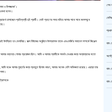
শেখ হ
‘আলাদা ও বিপজ্জনক’।
িয়া একথা বলেন।
মেসির
ারণা চালাচ্ছেন প্রতিদ্বন্ধী দুই প্রার্থী। ভোট গ্রহণের সময় ঘনিয়ে আসার সাথে সাথে জনসম্মুখে
গেছে।
প্রধা
 করেই উপস্থিত হন মেলানিয়া। ফক্স নিউজের অনুষ্ঠানে উপস্থাপক তাকে এমএসজি’র সমাবেশ সম্পর্কে জিঞ্জেস
বাম জ
 আমার বক্তব্য শোনার প্রয়োজন ছিল। আমি ও আমার স্বামীকে সমর্থন দেওয়ার জন্য অন্যান্যদের মতো
অস্ট্
বলেন, আমি মঞ্চে আসার মুহুর্তের জন্য প্রন্তুত ছিলাম কারণ, আমার অনেক বেশি অভিজ্ঞতা রয়েছে। এছাড়া তার
বাম জ
 আলাদা।
্রাম্পকে
বাম জ
ক্রি
গাজীপ