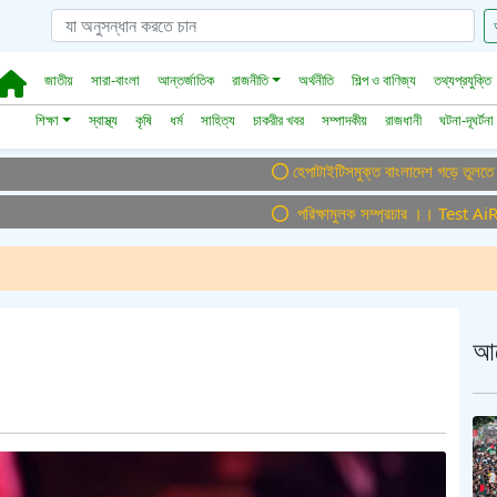
জাতীয়
সারা-বাংলা
আন্তর্জাতিক
রাজনীতি
অর্থনীতি
শিল্প ও বাণিজ্য
তথ্যপ্রযুক্তি
শিক্ষা
স্বাস্থ্য
কৃষি
ধর্ম
সাহিত্য
চাকরীর খবর
সম্পাদকীয়
রাজধানী
ঘটনা-দূঘর্টনা
হেপাটাইটিসমুক্ত বাংলাদেশ গড়ে তুলতে সম্মিলিত 
পরিক্ষামুলক সম্প্রচার ।। Test AiR ।। প
আ