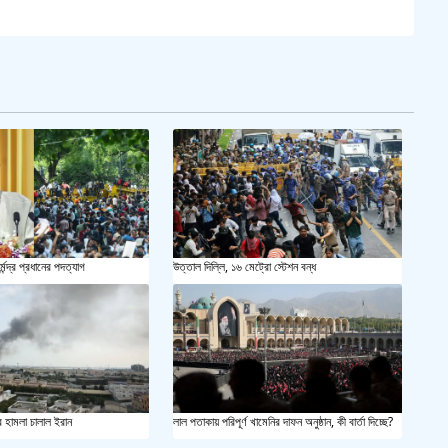
সয়াবি
জাল ভ
‘শ্লী
শহীদ 
স্বরাষ
্মেন্দ্র প্রধানের পদত্যাগ
উত্তাল দিল্লি, ১৬ মেট্রো স্টেশন বন্ধ
খুলন
আজ ম
দেশের
র হামলা চালাল ইরান
লাল পতাকায় পরিপূর্ণ খামেনির দাফন অনুষ্ঠান, কী বার্তা দিচ্ছে?
একুশে