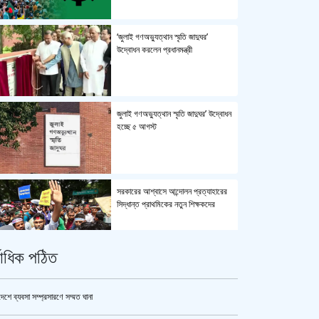
‘জুলাই গণঅভ্যুত্থান স্মৃতি জাদুঘর’
উদ্বোধন করলেন প্রধানমন্ত্রী
জুলাই গণঅভ্যুত্থান স্মৃতি জাদুঘর’ উদ্বোধন
হচ্ছে ৫ আগস্ট
সরকারের আশ্বাসে আন্দোলন প্রত্যাহারের
সিদ্ধান্ত প্রাথমিকের নতুন শিক্ষকদের
্বাধিক পঠিত
পুলিশ কোনো বিশেষ দলের বা গোষ্ঠীর
লাঠিয়াল বাহিনী নয় : স্বরাষ্ট্রমন্ত্রী
দেশে ব্যবসা সম্প্রসারণে সম্মত ঘানা