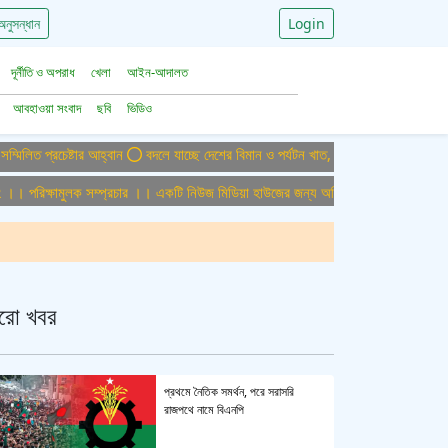
অনুসন্ধান
Login
দূর্নীতি ও অপরাধ
খেলা
আইন-আদালত
আবহাওয়া সংবাদ
ছবি
ভিডিও
প্রচেষ্টার আহ্বান
বদলে যাচ্ছে দেশের বিমান ও পর্যটন খাত, ডিসেম্বরে আসছে বড় চমক
রিক্ষামুলক সম্প্রচার ।। একটি নিউজ মিডিয়া হাউজের জন্য অফিস এডমিন পুরুষ-মহিলা আবশ
রো খবর
প্রথমে নৈতিক সমর্থন, পরে সরাসরি
রাজপথে নামে বিএনপি