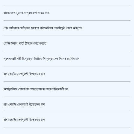
বাংলাদেশে ব্যবসা সম্প্রসারণে সম্মত ঘানা
শেখ হাসিনাকে অভিনন্দন জানালো নাইজেরিয়ার প্রেসিডেন্ট বোলা আহমেদ
ভারতকে ভয় পেয়েই কি ফেলানী ও মোদিবিরোধী আন্দোলনের ছবি সরানো হয়েছে?’
মেসির ভিডিও বার্তা চীনকে শান্ত করতে
প্রধানমন্ত্রী নারী উদ্যোক্তা তৈরিতে বিশ্বব্যাংকের বিশেষ তহবিল চান
বাম জোটের দেশব্যাপী বিক্ষোভের ডাক
অস্ট্রেলিয়ার ঘোষণা বাংলাদেশ সফরের জন্য শক্তিশালী দল
বাম জোটের দেশব্যাপী বিক্ষোভের ডাক
তনু হত্যা মামলায় ফের গ্রেপ্তার সাবেক সেনাসদস্য হাফিজুর রহমান
বাম জোটের দেশব্যাপী বিক্ষোভের ডাক