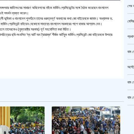
শেখ হ
 মঙ্গলবার জাতিসংঘের সাধারণ অধিবেশনের ফাঁকে মার্কিন প্রেসিডেন্টের সঙ্গে বৈঠক করেছেন বাংলাদেশ
 এই সমর্থন ব্যক্ত করেন।
সী ভূমিকা ও বাংলাদেশ পুনর্গঠনে তাদের গুরুত্বপূর্ণ অবদানের কথা জো বাইডেনকে জানান। অধ্যাপক ড.
মেসির
্কিন প্রেসিডেন্ট বাইডেন যেকোনো সাহায্যে বাংলাদেশ সরকারের পাশে থাকার আশ্বাস দেন।
তাহলে তাদেরকেও (যুক্তরাষ্ট্র সরকার) পূর্ণ সহযোগিতা করা উচিত।
ালচিত্রের ছবি-সংবলিত ‘দ্য আর্ট অব ট্রায়াম্ফ’ শীর্ষক আর্টবুক মার্কিন প্রেসিডেন্ট জো বাইডেনকে উপহার
প্রধা
বাম জ
অস্ট্
বাম জ
বাম জ
ক্রি
গাজীপ