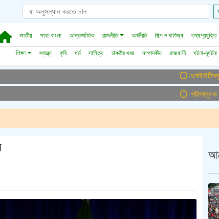
জাতীয়
সারা-বাংলা
আন্তর্জাতিক
রাজনীতি
অর্থনীতি
শিল্প ও বাণিজ্য
তথ্যপ্রযুক্তি
শিক্ষা
স্বাস্থ্য
কৃষি
ধর্ম
সাহিত্য
চাকরীর খবর
সম্পাদকীয়
রাজধানী
ঘটনা-দূঘর্টনা
হেপাটাইটিসমুক্ত বাংলা
পরিক্ষামুলক সম্প্
ন
আ