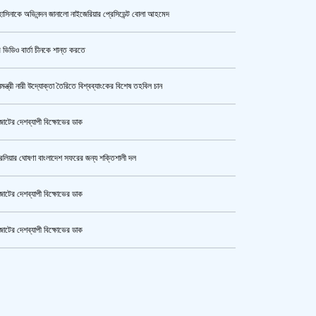
াসিনাকে অভিনন্দন জানালো নাইজেরিয়ার প্রেসিডেন্ট বোলা আহমেদ
উর্বশীর অন্তরঙ্গ ভিডিও ফাঁস
 ভিডিও বার্তা চীনকে শান্ত করতে
নমন্ত্রী নারী উদ্যোক্তা তৈরিতে বিশ্বব্যাংকের বিশেষ তহবিল চান
ক্যামেরার টান আজও অটুট, মঞ্চ-সিনেমা
নিয়েই এগোতে চান নওশাবা
োটের দেশব্যাপী বিক্ষোভের ডাক
রেলিয়ার ঘোষণা বাংলাদেশ সফরের জন্য শক্তিশালী দল
এসএসসি ও সমমানের পরীক্ষার ফলাফল ১০
আগস্ট
োটের দেশব্যাপী বিক্ষোভের ডাক
োটের দেশব্যাপী বিক্ষোভের ডাক
হেপাটাইটিসমুক্ত বাংলাদেশ গড়ে তুলতে
কেটার আল আমিন,ফের বিয়ে করলেন
সম্মিলিত প্রচেষ্টার আহ্বান
ুর মহাসড়ক অবরোধ,সিটি করপোরেশনের গাড়ি চাপায় শ্রমিক নিহত