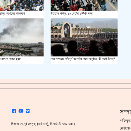
সয়াবি
্মেন্দ্র প্রধানের পদত্যাগ
উত্তাল দিল্লি, ১৬ মেট্রো স্টেশন বন্ধ
জাল ভ
‘শ্লী
শহীদ 
র হামলা চালাল ইরান
লাল পতাকায় পরিপূর্ণ খামেনির দাফন অনুষ্ঠান, কী বার্তা দিচ্ছে?
স্বরাষ
খুলন
আজ ম
সম্প
দেশের
শফিকুর
ঠিকানাঃ ১৭,পূর্ব রামপুরা, (৪র্থ তলা), ডি.আই.টি রোড, ঢাকা।
যোগাযো
একুশে