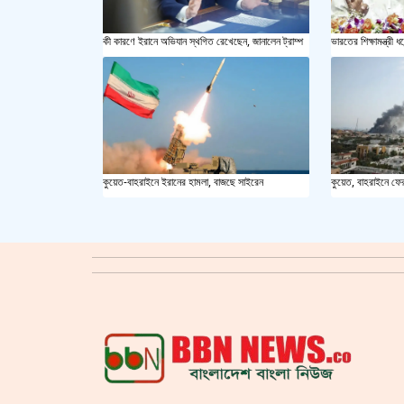
কী কারণে ইরানে অভিযান স্থগিত রেখেছেন, জানালেন ট্রাম্প
ভারতের শিক্ষামন্ত্রী ধর
কুয়েত-বাহরাইনে ইরানের হামলা, বাজছে সাইরেন
কুয়েত, বাহরাইনে ফে