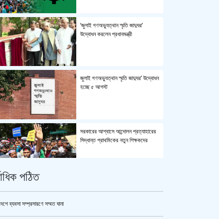
‘জুলাই গণঅভ্যুত্থান স্মৃতি জাদুঘর’
উদ্বোধন করলেন প্রধানমন্ত্রী
জুলাই গণঅভ্যুত্থান স্মৃতি জাদুঘর’ উদ্বোধন
হচ্ছে ৫ আগস্ট
সরকারের আশ্বাসে আন্দোলন প্রত্যাহারের
সিদ্ধান্ত প্রাথমিকের নতুন শিক্ষকদের
্বাধিক পঠিত
পুলিশ কোনো বিশেষ দলের বা গোষ্ঠীর
লাঠিয়াল বাহিনী নয় : স্বরাষ্ট্রমন্ত্রী
দেশে ব্যবসা সম্প্রসারণে সম্মত ঘানা