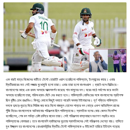
এক বারই মাত্র নিজেদের মাটিতে টেস্টে হোয়াইট ওয়াশ হয়েছিলো পাকিস্তান, ইংল্যান্ডের কাছে। এবার
দ্বিতীয়বারের মত সেই লজ্জার মুখোমুখি হলো তারা। এবার তারা হলো বাংলাওয়াশ । ব্যাটে-বলে-ফিল্ডিংয়ে -
বাংলাদেশের কাছে এক রকম অসহায় আত্মসমর্পন করেছে শান মাসুদের দল। ঘরের মাঠে সর্বশেষ করে কতটা
অসহায় হয়েছিলো তারা, পরিসংখ্যান ঘেঁটে বের করতে হবে। পাকিস্তানি বোলিংয়ের সঙ্গে বাংলাদেশের প্রতিপক্ষ
ছিল বৃষ্টির চোখ রাঙানিও। কিন্তু কোনো কিছুই দমাতে পারেনি অদম্য টাইগারদের। পূর্ণ শক্তির পাকিস্তান
দলকে দুমড়ে-মুচড়ে দিয়ে সিরিজ জয় করে নিলো নাজমুল হোসেন শান্তর দল।মাত্র একশ আটচল্লিশ রানের
পুঁজি নিয়েও বাংলাদেশকে আটকানোর পরিকল্পনা ছিল পাকিস্তানের। স্বাগতিক দলের কোচ জেসন গিলেস্পি
বলেছিলেন, শেষ বল পর্যন্ত চেষ্টা চালিয়ে যাবেন তারা। সেই পরিকল্পনা বাস্তবায়নে মরণপণ লড়াইও করে
পাকিস্তানের বোলাররা। তবে বাংলাদেশি ব্যাটারদের দৃঢ়তায় স্বাগতিকদের সেই পরিকল্পনা ভেস্তে যায়। হাসিতে
মুখ উজ্জ্বল হয় বাংলাদেশের।রাওয়ালপিন্ডির দ্বিতীয় টেস্টে পাকিস্তানকে ৬ উইকেটে হারিয়ে ইতিহাস গড়েছে