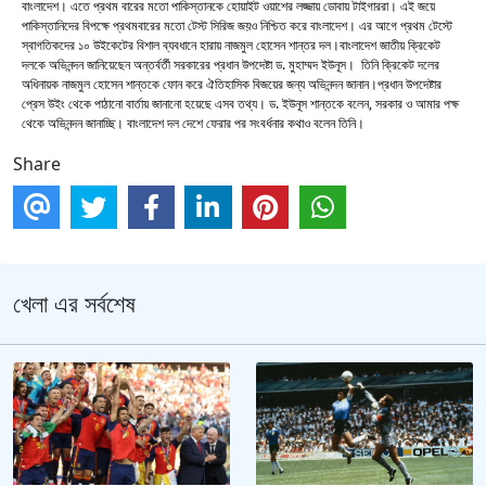
বাংলাদেশ। এতে প্রথম বারের মতো পাকিস্তানকে হোয়াইট ওয়াশের লজ্জায় ডোবায় টাইগাররা। এই জয়ে
পাকিস্তানিদের বিপক্ষে প্রথমবারের মতো টেস্ট সিরিজ জয়ও নিশ্চিত করে বাংলাদেশ। এর আগে প্রথম টেস্টে
স্বাগতিকদের ১০ উইকেটের বিশাল ব্যবধানে হারায় নাজমুল হোসেন শান্তর দল।বাংলাদেশ জাতীয় ক্রিকেট
দলকে অভিনন্দন জানিয়েছেন অন্তর্বর্তী সরকারের প্রধান উপদেষ্টা ড. মুহাম্মদ ইউনূস। তিনি ক্রিকেট দলের
অধিনায়ক নাজমুল হোসেন শান্তকে ফোন করে ঐতিহাসিক বিজয়ের জন্য অভিনন্দন জানান।প্রধান উপদেষ্টার
প্রেস উইং থেকে পাঠানো বার্তায় জানানো হয়েছে এসব তথ্য। ড. ইউনূস শান্তকে বলেন, সরকার ও আমার পক্ষ
থেকে অভিনন্দন জানাচ্ছি। বাংলাদেশ দল দেশে ফেরার পর সংবর্ধনার কথাও বলেন তিনি।
Share
খেলা এর সর্বশেষ