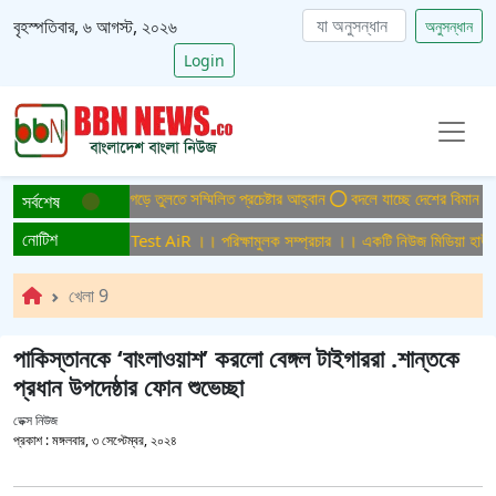
বৃহস্পতিবার, ৬ আগস্ট, ২০২৬
অনুসন্ধান
Login
িসমুক্ত বাংলাদেশ গড়ে তুলতে সম্মিলিত প্রচেষ্টার আহ্বান
বদলে যাচ্ছে দেশের বিমান ও পর্য
সর্বশেষ
নোটিশ
ামুলক সম্প্রচার ।। Test AiR ।। পরিক্ষামুলক সম্প্রচার ।। একটি নিউজ মিডিয়া হাউজের
খেলা 9
পাকিস্তানকে ‘বাংলাওয়াশ’ করলো বেঙ্গল টাইগাররা .শান্তকে
প্রধান উপদেষ্ঠার ফোন শুভেচ্ছা
ডেক্স নিউজ
প্রকাশ :
মঙ্গলবার, ৩ সেপ্টেম্বর, ২০২৪