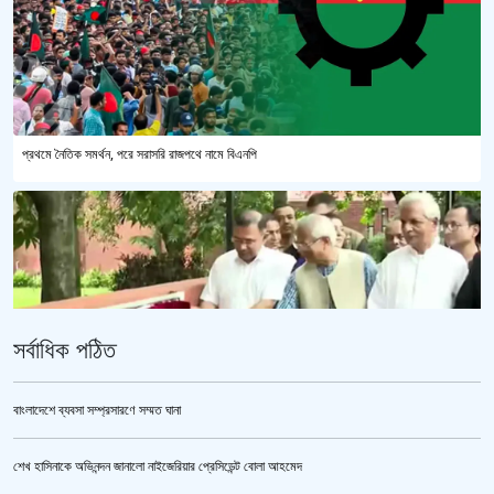
প্রথমে নৈতিক সমর্থন, পরে সরাসরি রাজপথে নামে বিএনপি
সর্বাধিক পঠিত
বাংলাদেশে ব্যবসা সম্প্রসারণে সম্মত ঘানা
শেখ হাসিনাকে অভিনন্দন জানালো নাইজেরিয়ার প্রেসিডেন্ট বোলা আহমেদ
‘জুলাই গণঅভ্যুত্থান স্মৃতি জাদুঘর’ উদ্বোধন করলেন প্রধানমন্ত্রী