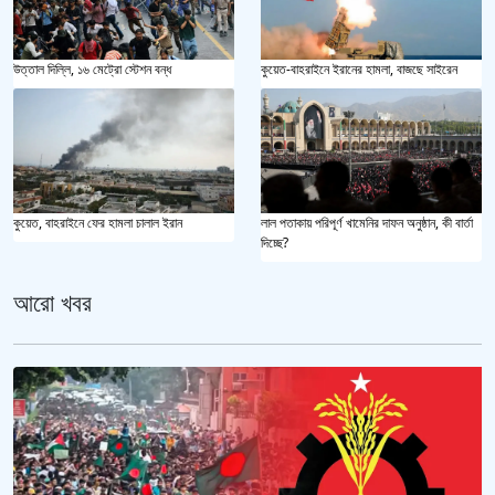
উত্তাল দিল্লি, ১৬ মেট্রো স্টেশন বন্ধ
কুয়েত-বাহরাইনে ইরানের হামলা, বাজছে সাইরেন
কুয়েত, বাহরাইনে ফের হামলা চালাল ইরান
লাল পতাকায় পরিপূর্ণ খামেনির দাফন অনুষ্ঠান, কী বার্তা
দিচ্ছে?
আরো খবর