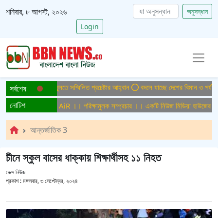
শনিবার, ৮ আগস্ট, ২০২৬
অনুসন্ধান
Login
্ত বাংলাদেশ গড়ে তুলতে সম্মিলিত প্রচেষ্টার আহ্বান
বদলে যাচ্ছে দেশের বিমান ও পর্যটন খা
সর্বশেষ
নোটিশ
 সম্প্রচার ।। Test AiR ।। পরিক্ষামুলক সম্প্রচার ।। একটি নিউজ মিডিয়া হাউজের জন্য
আন্তর্জাতিক 3
চীনে স্কুল বাসের ধাক্কায় শিক্ষার্থীসহ ১১ নিহত
ডেক্স নিউজ
প্রকাশ :
মঙ্গলবার, ৩ সেপ্টেম্বর, ২০২৪