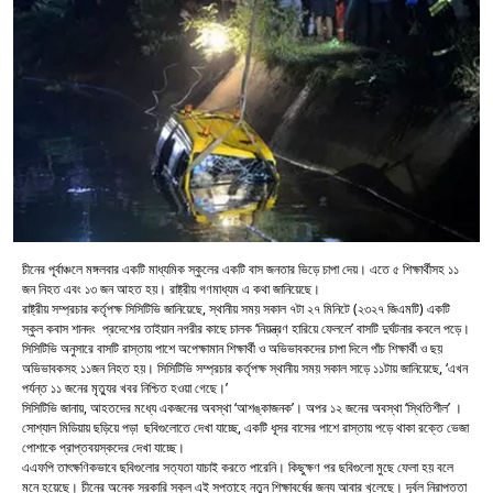
চীনের পূর্বাঞ্চলে মঙ্গলবার একটি মাধ্যমিক স্কুলের একটি বাস জনতার ভিড়ে চাপা দেয়। এতে ৫ শিক্ষার্থীসহ ১১
জন নিহত এবং ১৩ জন আহত হয়। রাষ্ট্রীয় গণমাধ্যম এ কথা জানিয়েছে।
রাষ্ট্রীয় সম্প্রচার কর্তৃপক্ষ সিসিটিভি জানিয়েছে, স্থানীয় সময় সকাল ৭টা ২৭ মিনিটে (২৩২৭ জিএমটি) একটি
স্কুল কবাস শানদং প্রদেশের তাইয়ান নগরীর কাছে চালক ‘নিয়ন্ত্রণ হারিয়ে ফেললে’ বাসটি দুর্ঘটনার কবলে পড়ে।
সিসিটিভি অনুসারে বাসটি রাস্তায় পাশে অপেক্ষামান শিক্ষার্থী ও অভিভাবকদের চাপা দিলে পাঁচ শিক্ষার্থী ও ছয়
অভিভাবকসহ ১১জন নিহত হয়। সিসিটিভি সম্প্রচার কর্তৃপক্ষ স্থানীয় সময় সকাল সাড়ে ১১টায় জানিয়েছে, ‘এখন
পর্যন্ত ১১ জনের মৃত্যুর খবর নিশ্চিত হওয়া গেছে।’
সিসিটিভি জানায়, আহতদের মধ্যে একজনের অবস্থা ‘আশঙ্কাজনক’। অপর ১২ জনের অবস্থা ‘স্থিতিশীল’ ।
সোশ্যাল মিডিয়ায় ছড়িয়ে পড়া ছবিগুলোতে দেখা যাচ্ছে, একটি ধূসর বাসের পাশে রাস্তায় পড়ে থাকা রক্তে ভেজা
পোশাকে প্রাপ্তবয়স্কদের দেখা যাচ্ছে।
এএফপি তাৎক্ষণিকভাবে ছবিগুলোর সত্যতা যাচাই করতে পারেনি। কিছুক্ষণ পর ছবিগুলো মুছে ফেলা হয় বলে
মনে হয়েছে। চীনের অনেক সরকারি স্কুল এই সপ্তাহে নতুন শিক্ষাবর্ষের জন্য আবার খুলেছে। দূর্বল নিরাপত্তা