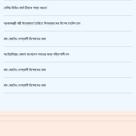
মেসির ভিডিও বার্তা চীনকে শান্ত করতে
প্রধানমন্ত্রী নারী উদ্যোক্তা তৈরিতে বিশ্বব্যাংকের বিশেষ তহবিল চান
বাম জোটের দেশব্যাপী বিক্ষোভের ডাক
অস্ট্রেলিয়ার ঘোষণা বাংলাদেশ সফরের জন্য শক্তিশালী দল
বাম জোটের দেশব্যাপী বিক্ষোভের ডাক
জুলাই গণঅভ্যুত্থান স্মৃতি জাদুঘর’ উদ্বোধন হচ্ছে ৫ আগস্ট
বাম জোটের দেশব্যাপী বিক্ষোভের ডাক
ক্রিকেটার আল আমিন,ফের বিয়ে করলেন
গাজীপুর মহাসড়ক অবরোধ,সিটি করপোরেশনের গাড়ি চাপায় শ্রমিক নিহত
সয়াবিন তেলের দাম লিটারে কমলো ১০ টাকা