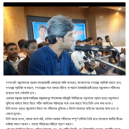
গণসংহতি আন্দোলনের প্রধান সমন্বয়কারী জোনায়েদ সাকি বলেছেন, বাংলাদেশের গণতন্ত্র প্রতিষ্ঠা করতে হবে,
গণতন্ত্র প্রতিষ্ঠা না করলে, গণতন্ত্রের পথে আমরা হাঁটতে না পারলে বৈষম্যবিরোধী ছাত্র আন্দোলনে শহীদদের
রক্তের সঙ্গে বেইমানি হবে।
রোববার সন্ধ্যায় ব্রাহ্মণবাড়িয়ার বাঞ্ছারামপুর উপজেলার দরিকান্দি ইউনিয়নের গকুলনগর গ্রামে ছাত্র আন্দোলনে
পুলিশের গুলিতে নিহত নিহত শহীদ আশিকের পরিবারের সঙ্গে দেখা করতে গিয়ে তিনি এসব কথা বলেন।
তিনি বলেন- ছাত্র আন্দোলনে নিহত সব শহীদদের খুনিদের ও নির্দেশ দাতাদের আইনের আওতায় আনা হবে যে
কোনো মূল্যে।
তিনি আরো বলেন, আমরা আশা করি, বর্তমান সরকার শহীদদের সম্পূর্ণ তালিকা তৈরি করে তাদেরকে জাতীয় বীরের
মর্যাদায় সামনে আনবে। তাদের পরিবারের দায়িত্ব গ্রহণ করবে।