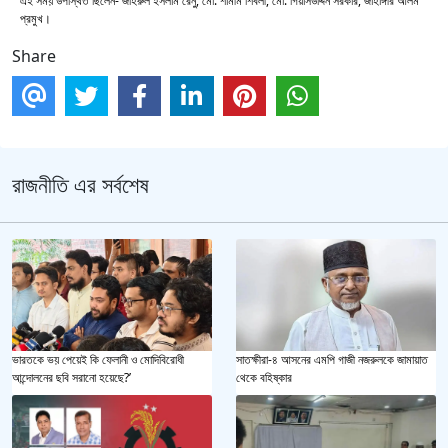
এই সময় উপস্থিত ছিলেন- জহিরুল ইসলাম রেনু, মো. শামীম শিবলী, মো. গিয়াসউদ্দিন সরকার, জাহাঙ্গীর আলম
প্রমুখ।
Share
রাজনীতি এর সর্বশেষ
ভারতকে ভয় পেয়েই কি ফেলানী ও মোদিবিরোধী
সাতক্ষীরা-৪ আসনের এমপি গাজী নজরুলকে জামায়াত
আন্দোলনের ছবি সরানো হয়েছে?’
থেকে বহিষ্কার