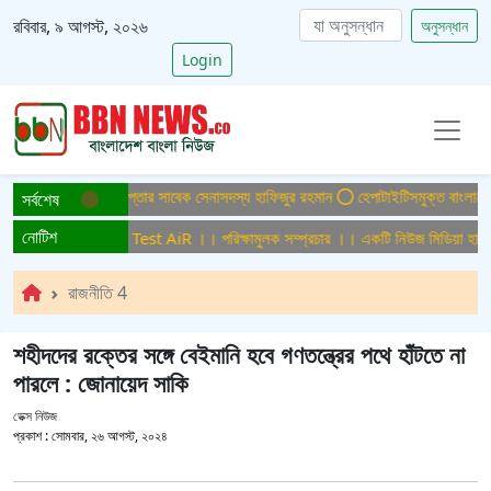
রবিবার, ৯ আগস্ট, ২০২৬
অনুসন্ধান
Login
যা মামলায় ফের গ্রেপ্তার সাবেক সেনাসদস্য হাফিজুর রহমান
হেপাটাইটিসমুক্ত বাংলাদেশ গড়ে ত
সর্বশেষ
নোটিশ
ামুলক সম্প্রচার ।। Test AiR ।। পরিক্ষামুলক সম্প্রচার ।। একটি নিউজ মিডিয়া হাউজের
রাজনীতি 4
শহীদদের রক্তের সঙ্গে বেইমানি হবে গণতন্ত্রের পথে হাঁটতে না
পারলে : জোনায়েদ সাকি
ডেক্স নিউজ
প্রকাশ :
সোমবার, ২৬ আগস্ট, ২০২৪