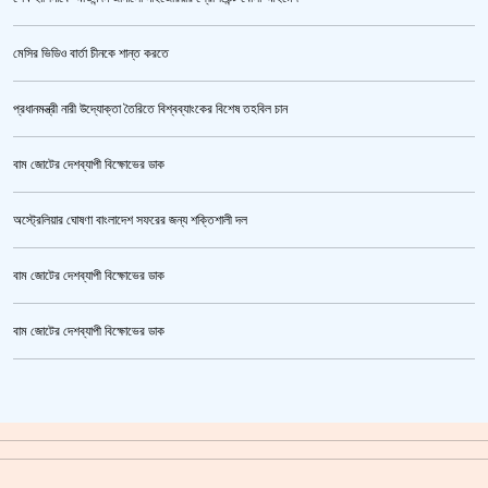
তনু হত্যা মামলায় ফের গ্রেপ্তার সাবেক সেনাসদস্য হাফিজুর রহমান
মেসির ভিডিও বার্তা চীনকে শান্ত করতে
প্রধানমন্ত্রী নারী উদ্যোক্তা তৈরিতে বিশ্বব্যাংকের বিশেষ তহবিল চান
বাম জোটের দেশব্যাপী বিক্ষোভের ডাক
অস্ট্রেলিয়ার ঘোষণা বাংলাদেশ সফরের জন্য শক্তিশালী দল
বাম জোটের দেশব্যাপী বিক্ষোভের ডাক
প্রথমে নৈতিক সমর্থন, পরে সরাসরি রাজপথে নামে বিএনপি
বাম জোটের দেশব্যাপী বিক্ষোভের ডাক
ক্রিকেটার আল আমিন,ফের বিয়ে করলেন
গাজীপুর মহাসড়ক অবরোধ,সিটি করপোরেশনের গাড়ি চাপায় শ্রমিক নিহত