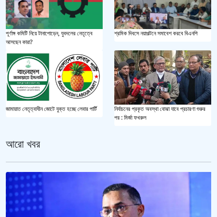
পূর্ণাঙ্গ কমিটি নিয়ে টানাপোড়েন, যুবদলের নেতৃত্বে
শ্রমিক দিবসে নয়াপল্টনে সমাবেশ করবে বিএনপি
আসছেন কারা?
জামায়াত নেতৃত্বাধীন জোটে যুক্ত হচ্ছে লেবার পার্টি
নির্বাচনের প্রকৃত অবস্থা বোঝা যাবে প্রচারণা শুরুর
পর : মির্জা ফখরুল
আরো খবর