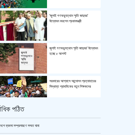
‘জুলাই গণঅভ্যুত্থান স্মৃতি জাদুঘর’
উদ্বোধন করলেন প্রধানমন্ত্রী
জুলাই গণঅভ্যুত্থান স্মৃতি জাদুঘর’ উদ্বোধন
হচ্ছে ৫ আগস্ট
সরকারের আশ্বাসে আন্দোলন প্রত্যাহারের
সিদ্ধান্ত প্রাথমিকের নতুন শিক্ষকদের
্বাধিক পঠিত
পুলিশ কোনো বিশেষ দলের বা গোষ্ঠীর
লাঠিয়াল বাহিনী নয় : স্বরাষ্ট্রমন্ত্রী
দেশে ব্যবসা সম্প্রসারণে সম্মত ঘানা