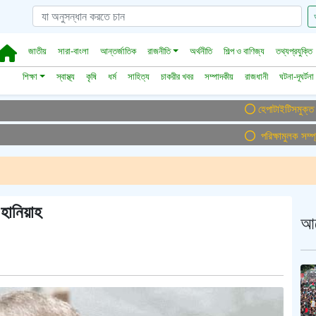
জাতীয়
সারা-বাংলা
আন্তর্জাতিক
রাজনীতি
অর্থনীতি
শিল্প ও বাণিজ্য
তথ্যপ্রযুক্তি
শিক্ষা
স্বাস্থ্য
কৃষি
ধর্ম
সাহিত্য
চাকরীর খবর
সম্পাদকীয়
রাজধানী
ঘটনা-দূঘর্টনা
হেপাটাইটিসমুক্ত বাংলাদে
পরিক্ষামুলক সম্প্রচা
হানিয়াহ
আ