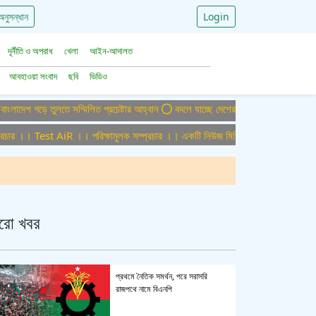
অনুসন্ধান
Login
দূর্নীতি ও অপরাধ
খেলা
আইন-আদালত
আবহাওয়া সংবাদ
ছবি
ভিডিও
শ গড়ে তুলতে সম্মিলিত প্রচেষ্টার আহ্বান
বদলে যাচ্ছে দেশের বিমান ও পর্যটন খাত, ডিসেম্ব
র ।। Test AiR ।। পরিক্ষামুলক সম্প্রচার ।। একটি নিউজ মিডিয়া হাউজের জন্য অফিস এডম
রো খবর
প্রথমে নৈতিক সমর্থন, পরে সরাসরি
রাজপথে নামে বিএনপি