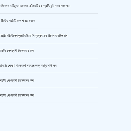
াসিনাকে অভিনন্দন জানালো নাইজেরিয়ার প্রেসিডেন্ট বোলা আহমেদ
উর্বশীর অন্তরঙ্গ ভিডিও ফাঁস
 ভিডিও বার্তা চীনকে শান্ত করতে
নমন্ত্রী নারী উদ্যোক্তা তৈরিতে বিশ্বব্যাংকের বিশেষ তহবিল চান
ক্যামেরার টান আজও অটুট, মঞ্চ-সিনেমা
নিয়েই এগোতে চান নওশাবা
োটের দেশব্যাপী বিক্ষোভের ডাক
রেলিয়ার ঘোষণা বাংলাদেশ সফরের জন্য শক্তিশালী দল
এসএসসি ও সমমানের পরীক্ষার ফলাফল ১০
আগস্ট
োটের দেশব্যাপী বিক্ষোভের ডাক
োটের দেশব্যাপী বিক্ষোভের ডাক
হেপাটাইটিসমুক্ত বাংলাদেশ গড়ে তুলতে
কেটার আল আমিন,ফের বিয়ে করলেন
সম্মিলিত প্রচেষ্টার আহ্বান
ুর মহাসড়ক অবরোধ,সিটি করপোরেশনের গাড়ি চাপায় শ্রমিক নিহত