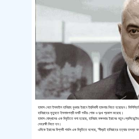
হামাস নেতা ইসমাইল হানিয়াহ বুধবার ইরানে ইহুদিবাদী হামলায় নিহত হয়েছেন। ফিলিস্তিন
হানিয়াহের মৃত্যুতে ইসলামপন্থী দলটি গভীর শোক ও দুঃখ প্রকাশ করেছে।
হামাস যোদ্ধাদের এক বিবৃতিতে বলা হয়েছে, হানিয়াহ মঙ্গলবার ইরানের নতুন প্রেসিডেন্
দেহরক্ষী নিহত হন।
এদিকে ইরানের বিপ্লবী গার্ডস এক বিবৃতিতে বলেছে, ‘শীঘ্রই হানিয়াহের হত্যার তদন্ত ক