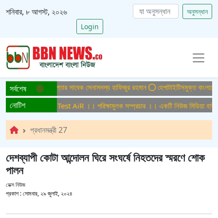
শনিবার, ৮ আগস্ট, ২০২৬
অনুসন্ধান
Login
া মামলায় ফের গ্রেপ্তার সাবেক সেনাসদস্য হাফিজুর রহমান
হেপাটাইটিসমুক্ত বাংলাদেশ গড়ে ত
সর্বশেষ
নোটিশ
ামুলক সম্প্রচার ।। Test AiR ।। পরিক্ষামুলক সম্প্রচার ।। একটি নিউজ মিডিয়া হাউজের
প্রধানমন্ত্রী 27
দেশব্যাপী কোটা আন্দোলন ঘিরে সংঘর্ষে নিহতদের স্মরণে শোক
পালন
ডেক্স নিউজ
প্রকাশ :
সোমবার, ২৯ জুলাই, ২০২৪