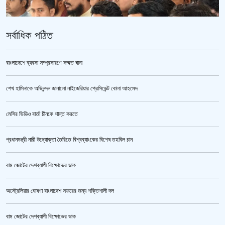
সর্বাধিক পঠিত
বাংলাদেশে ব্যবসা সম্প্রসারণে সম্মত ঘানা
শেখ হাসিনাকে অভিনন্দন জানালো নাইজেরিয়ার প্রেসিডেন্ট বোলা আহমেদ
ভারতকে ভয় পেয়েই কি ফেলানী ও মোদিবিরোধী আন্দোলনের ছবি সরানো হয়েছে?’
মেসির ভিডিও বার্তা চীনকে শান্ত করতে
প্রধানমন্ত্রী নারী উদ্যোক্তা তৈরিতে বিশ্বব্যাংকের বিশেষ তহবিল চান
বাম জোটের দেশব্যাপী বিক্ষোভের ডাক
অস্ট্রেলিয়ার ঘোষণা বাংলাদেশ সফরের জন্য শক্তিশালী দল
বাম জোটের দেশব্যাপী বিক্ষোভের ডাক