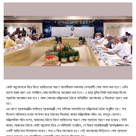
কোটা আন্দোলনকে ঘিরে নিহত ব্যক্তিদের স্মরণে আগামীকাল মঙ্গলবার দেশব্যাপী শোক পালন করা হবে। এদিন
কালো ব্যাজ ধারণ এবং মসজিদে দোয়া মাহফিলের আয়োজন করা হবে। এ ছাড়া মন্দির-গির্জা-প্যাগোডায় বিশেষ
প্রার্থনার আয়োজন করা হবে। আজ সোমবার মন্ত্রিসভার বৈঠকে অনির্ধারিত আলোচনায় এ সিদ্ধান্ত গ্রহণ করা
হয়।
এর আগে প্রধানমন্ত্রীর কার্যালয়ে প্রধানমন্ত্রী শেখ হাসিনার সভাপতিত্বে মন্ত্রিসভার বৈঠক অনুষ্ঠিত হয়। পরে
বিকেলে সচিবালয়ে সংবাদ সম্মেলন করে বৈঠকের সিদ্ধান্ত জানান মন্ত্রিপরিষদ সচিব মো. মাহবুব হোসেন।
মন্ত্রিপরিষদ সচিব বলেন, আজকের বৈঠকে নিহত ব্যক্তিদের স্মরণে শোক প্রস্তাব গ্রহণ করা হয়েছে। তিনি
জানান, আজকের বৈঠকে কোটা আন্দোলন নিয়ে যে পরিস্থিতি হয়েছিল, সে বিষয়ে স্বরাষ্ট্রমন্ত্রী আসাদুজ্জামান খান
একটি প্রতিবেদন উপস্থাপন করেন। পরে এ নিয়ে আলোচনা হয়। সেই আলোচনার ভিত্তিতে শোক প্রস্তাব