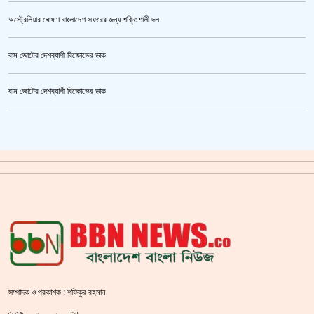
অস্ট্রেলিয়ার ঘোষণা বাংলাদেশ সফরের জন্য শক্তিশালী দল
বাম জোটের দেশব্যাপী বিক্ষোভের ডাক
তনু হত্যা মামলায় ফের গ্রেপ্তার সাবেক সেনাসদস্য হাফিজুর রহমান
বাম জোটের দেশব্যাপী বিক্ষোভের ডাক
ক্রিকেটার আল আমিন,ফের বিয়ে করলেন
গাজীপুর মহাসড়ক অবরোধ,সিটি করপোরেশনের গাড়ি চাপায় শ্রমিক নিহত
সয়াবিন তেলের দাম লিটারে কমলো ১০ টাকা
জাল ভিসায় ইউরোপে মানুষ পাঠানোর অভিযোগে,শাহজালাল থেকে গ্রেপ্তার পাঁচজন
‘শ্লীলতাহানির সত্যতা’ মিলেছে শিক্ষক মুরাদের বিরুদ্ধে
প্রথমে নৈতিক সমর্থন, পরে সরাসরি রাজপথে নামে বিএনপি
সম্পাদক ও প্রকাশক : শফিকুর রহমান
শহীদ বেদীতে ফুল হাতে মানুষের ঢল