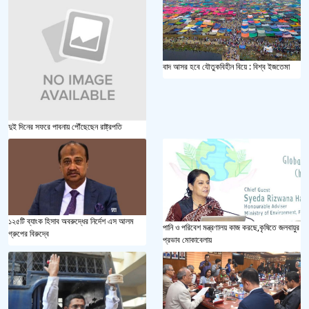
বাদ আসর হবে যৌতুকবিহীন বিয়ে : বিশ্ব ইজতেমা
দুই দিনের সফরে পাবনায় পৌঁছেছেন রাষ্ট্রপতি
১২৫টি ব্যাংক হিসাব অবরুদ্ধের নির্দেশ এস আলম
পানি ও পরিবেশ মন্ত্রণালয় কাজ করছে,কৃষিতে জলবায়ুর
গ্রুপের বিরুদ্বে
প্রভাব মোকাবেলায়