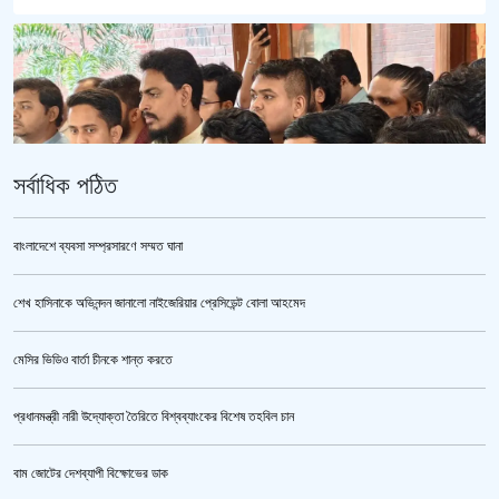
সর্বাধিক পঠিত
বাংলাদেশে ব্যবসা সম্প্রসারণে সম্মত ঘানা
শেখ হাসিনাকে অভিনন্দন জানালো নাইজেরিয়ার প্রেসিডেন্ট বোলা আহমেদ
ভারতকে ভয় পেয়েই কি ফেলানী ও মোদিবিরোধী আন্দোলনের ছবি সরানো হয়েছে?’
মেসির ভিডিও বার্তা চীনকে শান্ত করতে
প্রধানমন্ত্রী নারী উদ্যোক্তা তৈরিতে বিশ্বব্যাংকের বিশেষ তহবিল চান
বাম জোটের দেশব্যাপী বিক্ষোভের ডাক