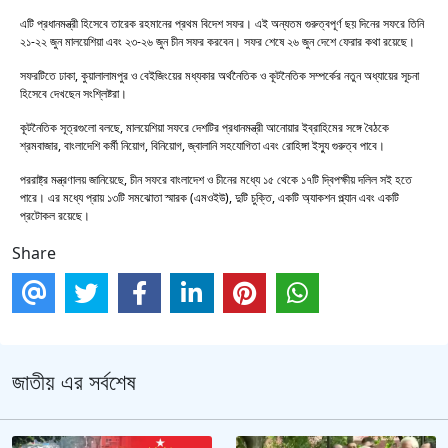
এটি প্রধানমন্ত্রী হিসেবে তারেক রহমানের প্রথম বিদেশ সফর। এই অন্যতম গুরুত্বপূর্ণ ছয় দিনের সফরে তিনি
২১-২২ জুন মালয়েশিয়া এবং ২৩-২৬ জুন চীন সফর করবেন। সফর শেষে ২৬ জুন দেশে ফেরার কথা রয়েছে।
সফরটিতে ঢাকা, কুয়ালালামপুর ও বেইজিংয়ের মধ্যকার অর্থনৈতিক ও কূটনৈতিক সম্পর্কের নতুন অধ্যায়ের সূচনা
হিসেবে দেখছেন সংশ্লিষ্টরা।
কূটনৈতিক সূত্রগুলো বলছে, মালয়েশিয়া সফরে দেশটির প্রধানমন্ত্রী আনোয়ার ইব্রাহিমের সঙ্গে বৈঠকে
শ্রমবাজার, বাংলাদেশি কর্মী নিয়োগ, বিনিয়োগ, জ্বালানি সহযোগিতা এবং রোহিঙ্গা ইস্যু গুরুত্ব পাবে।
পররাষ্ট্র মন্ত্রণালয় জানিয়েছে, চীন সফরে বাংলাদেশ ও চীনের মধ্যে ১৫ থেকে ১৭টি দ্বিপক্ষীয় দলিল সই হতে
পারে। এর মধ্যে প্রায় ১৩টি সমঝোতা স্মারক (এমওইউ), দুটি চুক্তি, একটি অ্যাকশন প্ল্যান এবং একটি
প্রটোকল রয়েছে।
Share
জাতীয় এর সর্বশেষ