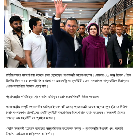
রাষ্ট্রীয় সফরে মালয়েশিয়ার উদ্দেশে ঢাকা ছেড়েছেন প্রধানমন্ত্রী তারেক রহমান। রোববার (২১ জুন) বিকেল পৌনে
তিনটার দিতে তাকে বহকারী বিমান বাংলাদেশ এয়ারলাইন্সের ফ্লাইটটি হযরত শাহজালাল আন্তর্জাতিক বিমানবন্দর
থেকে মালয়শিয়ার উদ্দেশে ছেড়ে যায়।
প্রধানমন্ত্রীর অতিরিক্ত প্রেস সচিব আতিকুর রহমান রুমন বিষয়টি নিশ্চিত করেছেন।
প্রধানমন্ত্রীর ডেপুটি প্রেস সচিব জাহিদুল ইসলাম রনি জানান, প্রধানমন্ত্রী তারেক রহমান দুপুর ২টা ৪৫ মিনিটে
বিমান বাংলাদেশ এয়ারলাইন্সের একটি ফ্লাইটে মালয়েশিয়ায় উদ্দেশে ঢাকা ত্যাগ করেছেন। সফরসঙ্গী হিসেবে
রয়েছেন তার সহধর্মিণী ডা. জুবাইদা রহমান।
এছাড়া সফরসঙ্গী হয়েছেন সরকারের মন্ত্রিপরিষদের কয়েকজন সদস্য ও প্রধানমন্ত্রীর উপদেষ্টা এবং সরকারি
ঊর্ধ্বতন কর্মকতা ও ব্যক্তিগত কর্মকর্তারা।