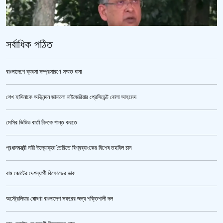
সর্বাধিক পঠিত
বাংলাদেশে ব্যবসা সম্প্রসারণে সম্মত ঘানা
শেখ হাসিনাকে অভিনন্দন জানালো নাইজেরিয়ার প্রেসিডেন্ট বোলা আহমেদ
পুলিশ কোনো বিশেষ দলের বা গোষ্ঠীর লাঠিয়াল বাহিনী নয় : স্বরাষ্ট্রমন্ত্রী
মেসির ভিডিও বার্তা চীনকে শান্ত করতে
প্রধানমন্ত্রী নারী উদ্যোক্তা তৈরিতে বিশ্বব্যাংকের বিশেষ তহবিল চান
বাম জোটের দেশব্যাপী বিক্ষোভের ডাক
অস্ট্রেলিয়ার ঘোষণা বাংলাদেশ সফরের জন্য শক্তিশালী দল