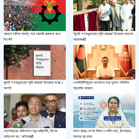
প্রথমে নৈতিক সমর্থন, পরে সরাসরি রাজপথে নামে
‘জুলাই গণঅভ্যুত্থান স্মৃতি জাদুঘর’ উদ্বোধন করলেন
বিএনপি
প্রধানমন্ত্রী
জুলাই গণঅভ্যুত্থান স্মৃতি জাদুঘর’ উদ্বোধন হচ্ছে ৫
হেপাটাইটিসমুক্ত বাংলাদেশ গড়ে তুলতে সম্মিলিত
আগস্ট
প্রচেষ্টার আহ্বান
সেপ্টেম্বরের অধিবেশনে নতুন রাষ্ট্রপতি, বিশেষ
বদলে যাচ্ছে দেশের বিমান ও পর্যটন খাত, ডিসেম্বরে
অধিবেশন নয় : আইনমন্ত্রী
আসছে বড় চমক