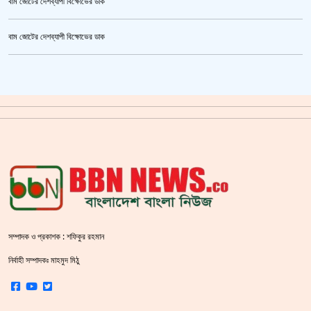
বাম জোটের দেশব্যাপী বিক্ষোভের ডাক
উর্বশীর অন্তরঙ্গ ভিডিও ফাঁস
বাম জোটের দেশব্যাপী বিক্ষোভের ডাক
ক্রিকেটার আল আমিন,ফের বিয়ে করলেন
গাজীপুর মহাসড়ক অবরোধ,সিটি করপোরেশনের গাড়ি চাপায় শ্রমিক নিহত
সয়াবিন তেলের দাম লিটারে কমলো ১০ টাকা
জাল ভিসায় ইউরোপে মানুষ পাঠানোর অভিযোগে,শাহজালাল থেকে গ্রেপ্তার পাঁচজন
‘শ্লীলতাহানির সত্যতা’ মিলেছে শিক্ষক মুরাদের বিরুদ্ধে
ক্যামেরার টান আজও অটুট, মঞ্চ-সিনেমা নিয়েই এগোতে চান নওশাবা
সম্পাদক ও প্রকাশক : শফিকুর রহমান
শহীদ বেদীতে ফুল হাতে মানুষের ঢল
নির্বাহী সম্পাদকঃ মাহমুদ মিঠু
স্বরাষ্ট্রমন্ত্রীর হুঁশিয়ারি বিএনপিকে ক‌ঠোর হ‌স্তে দমন করা হবে :