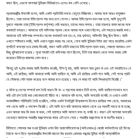
কারণ ছিল, এগুলো আপনারা ইন্ডিয়ান মিডিয়াতেও এলেও কম বেশি এসেছে।
প্রধানমন্ত্রীর উপদেষ্টা বলেন, আমি একটা প্রতিনিধি দলকে নেতৃত্ব দিচ্ছিলাম। আমার সঙ্গে আরও মানুষজন
ছিলেন। তারা তাদের ইমিগ্রেশন পার করে চলে গেলেন। আমার ইমিগ্রেশন যখন শুরু হলো, আমি মুহূর্তেই
বুঝতে পারলাম তারা (ইমিগ্রেশন কর্তৃপক্ষ) দেরি করছেন, তাদের সময় লাগছে। তারা তারপরে নানান জনের সঙ্গে
কথাবার্তা বলছেন। আমাদের হাই কমিশনার প্রথম থেকে আমার সঙ্গে ওখানে ছিলেন, এটা সবচেয়ে জরুরি কথা।
আমাদের হাই কমিশনার সম্পর্কেও অনেক কথাবার্তা বলা হয় যে, তার দুর্বলতা, গাফিলতি কিছু ছিল কিনা। আমি
এখানে স্পষ্টভাবে বলছি, আমি ওখানে ল্যান্ড করার পর থেকে, শেষে আমি ইন্ডিয়ান টাইম রাত সাড়ে বারোটায় একটা
ফ্লাইটে কলম্বো হয়ে ঢাকায় ফিরেছি, কারণ আমি চাইনি ভারতের ইমিগ্রেশন ক্রস করব, সেজন্য আমারও বেশ
কিছু ঝুটঝামেলা হয়েছে। পুরো সময়টা হাই কমিশনার পাশে ছিলেন, তিনি তার জায়গা থেকে সলভ করার চেষ্টা
করেছেন বিভিন্ন জায়গায় ফোন করে।
‘কিন্তু দুই ঘণ্টার মাথায় আমি ডিসাইড করেছি, ইটস টু মাচ, আমি আসলে আর ঢুকব না এবং এই সময়টাতেও যে
আমি, এই রাষ্ট্রের, আমি আবারো বলছি আমি ব্যক্তি না, আমি এই রাষ্ট্রের একটা পদে আছি, সেই পদের প্রতি
যে সৌজন্য সেটা ল্যাক করেছে বলে আমার মনে হয়েছে। আর সে কারণেই আমি সিদ্ধান্তটা নিয়েছি।’
এ ঘটনা দু-দেশের সম্পর্কে চাপ তৈরি করবে কি না- এ প্রশ্নের জবাবে তিনি বলেন, আমি ব্যক্তিগতভাবে মনে
করি এটা চাপ তৈরি করা কোনোভাবেই উচিত না। আমাকে যদি বলেন, আমি অলরেডি বলেছি যে এখানে একটা
অনাকাঙ্ক্ষিত পরিস্থিতি তৈরি হয়েছিল, সেটার একটা ইনস্ট্যান্ট রিঅ্যাকশন হিসেবে রাষ্ট্রের পক্ষ থেকে, সরকারের
পক্ষ থেকে আমি এ পদক্ষেপ নিয়েছি। এটা আমি মনে করি আমাদের জায়গা থেকে এর পরবর্তী সময়ে যা যা হচ্ছে,
এখন আমরা আর কি করব না করব, সেই ব্যাপারে আমি আসলে বলব না, বলছি না। কারণ এটা আপনারা অলরেডি
দেখেছেন আমাদের পররাষ্ট্র মন্ত্রণালয়ের কাছে এটা চলে গেছে। পররাষ্ট্র মন্ত্রণালয় যা যা করণীয় করছে।
দিল্লিতে সোমবার শুরু হওয়া ইন্ডিয়ান ওশান রিম অ্যাসোসিয়েশনের (আইওআরএ) জ্যেষ্ঠ কর্মকর্তাদের দুই দিনের
বৈঠকে অংশ নিতে প্রধানমন্ত্রীর উপদেষ্টা জাহেদ উর রহমান রোববার সন্ধ্যায় ইন্দিরা গান্ধী আন্তর্জাতিক