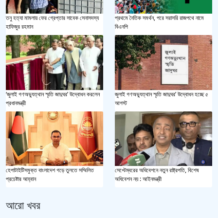
তনু হত্যা মামলায় ফের গ্রেপ্তার সাবেক সেনাসদস্য
প্রথমে নৈতিক সমর্থন, পরে সরাসরি রাজপথে নামে
হাফিজুর রহমান
বিএনপি
‘জুলাই গণঅভ্যুত্থান স্মৃতি জাদুঘর’ উদ্বোধন করলেন
জুলাই গণঅভ্যুত্থান স্মৃতি জাদুঘর’ উদ্বোধন হচ্ছে ৫
প্রধানমন্ত্রী
আগস্ট
হেপাটাইটিসমুক্ত বাংলাদেশ গড়ে তুলতে সম্মিলিত
সেপ্টেম্বরের অধিবেশনে নতুন রাষ্ট্রপতি, বিশেষ
প্রচেষ্টার আহ্বান
অধিবেশন নয় : আইনমন্ত্রী
আরো খবর