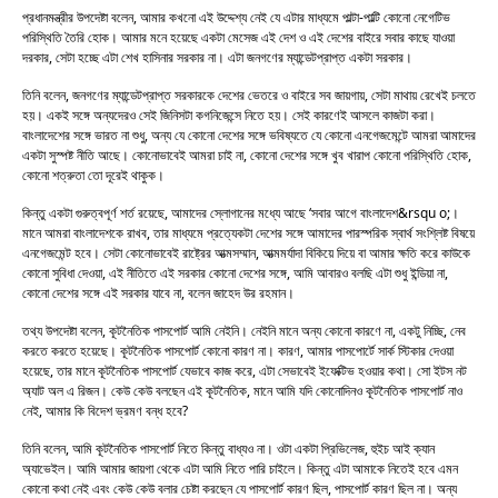
প্রধানমন্ত্রীর উপদেষ্টা বলেন, আমার কখনো এই উদ্দেশ্য নেই যে এটার মাধ্যমে পাল্টা-পাল্টি কোনো নেগেটিভ
পরিস্থিতি তৈরি হোক। আমার মনে হয়েছে একটা মেসেজ এই দেশ ও এই দেশের বাইরে সবার কাছে যাওয়া
দরকার, সেটা হচ্ছে এটা শেখ হাসিনার সরকার না। এটা জনগণের ম্যান্ডেটপ্রাপ্ত একটা সরকার।
তিনি বলেন, জনগণের ম্যান্ডেটপ্রাপ্ত সরকারকে দেশের ভেতরে ও বাইরে সব জায়গায়, সেটা মাথায় রেখেই চলতে
হয়। একই সঙ্গে অন্যদেরও সেই জিনিসটা কগনিজেন্সে নিতে হয়। সেই কারণেই আসলে কাজটা করা।
বাংলাদেশের সঙ্গে ভারত না শুধু, অন্য যে কোনো দেশের সঙ্গে ভবিষ্যতে যে কোনো এনগেজমেন্টে আমরা আমাদের
একটা সুস্পষ্ট নীতি আছে। কোনোভাবেই আমরা চাই না, কোনো দেশের সঙ্গে খুব খারাপ কোনো পরিস্থিতি হোক,
কোনো শত্রুতা তো দূরেই থাকুক।
কিন্তু একটা গুরুত্বপূর্ণ শর্ত রয়েছে, আমাদের স্লোগানের মধ্যে আছে ‘সবার আগে বাংলাদেশ&rsqu o;।
মানে আমরা বাংলাদেশকে রাখব, তার মাধ্যমে প্রত্যেকটা দেশের সঙ্গে আমাদের পারস্পরিক স্বার্থ সংশ্লিষ্ট বিষয়ে
এনগেজমেন্ট হবে। সেটা কোনোভাবেই রাষ্ট্রের আত্মসম্মান, আত্মমর্যাদা বিকিয়ে দিয়ে বা আমার ক্ষতি করে কাউকে
কোনো সুবিধা দেওয়া, এই নীতিতে এই সরকার কোনো দেশের সঙ্গে, আমি আবারও বলছি এটা শুধু ইন্ডিয়া না,
কোনো দেশের সঙ্গে এই সরকার যাবে না, বলেন জাহেদ উর রহমান।
তথ্য উপদেষ্টা বলেন, কূটনৈতিক পাসপোর্ট আমি নেইনি। নেইনি মানে অন্য কোনো কারণে না, একটু নিচ্ছি, নেব
করতে করতে হয়েছে। কূটনৈতিক পাসপোর্ট কোনো কারণ না। কারণ, আমার পাসপোর্টে সার্ক স্টিকার দেওয়া
হয়েছে, তার মানে কূটনৈতিক পাসপোর্ট যেভাবে কাজ করে, এটা সেভাবেই ইফেক্টিভ হওয়ার কথা। সো ইটস নট
অ্যাট অল এ রিজন। কেউ কেউ বলছেন এই কূটনৈতিক, মানে আমি যদি কোনোদিনও কূটনৈতিক পাসপোর্ট নাও
নেই, আমার কি বিদেশ ভ্রমণ বন্ধ হবে?
তিনি বলেন, আমি কূটনৈতিক পাসপোর্ট নিতে কিন্তু বাধ্যও না। ওটা একটা প্রিভিলেজ, হুইচ আই ক্যান
অ্যাভেইল। আমি আমার জায়গা থেকে এটা আমি নিতে পারি চাইলে। কিন্তু এটা আমাকে নিতেই হবে এমন
কোনো কথা নেই এবং কেউ কেউ বলার চেষ্টা করছেন যে পাসপোর্ট কারণ ছিল, পাসপোর্ট কারণ ছিল না। অন্য