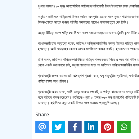
বুধবার সকালে (১০ জুন) আন্তর্জাতিক জাতিসংঘ শান্তিরক্ষী দিবস উপলক্ষ্যে ঢাকা সেনান
অনুষ্ঠানে জাতিসংঘ শান্তিরক্ষা মিশনে কর্মরত অবস্থায় ২০২৫ সালে সুদানে শাহাদাতবরণকারী
মিশনগুলোতে আহত সশস্ত্র বাহিনীর সদস্যদের হাতেও সম্মাননা তুলে দেন তিনি।
এছাড়া বিভিন্ন দেশে শান্তিরক্ষা মিশনে অংশ নেওয়া সদস্যদের সঙ্গে ভার্চুয়ালি কুশল বিনি
প্রধানমন্ত্রী তার বক্তব্যে বলেন, জাতিসংঘ শান্তিরক্ষাবাহিনীর সদস্য হিসেবে দায়ি
হয়েছেন। আমি আল্লাহর দরবারে তাদের মাগফিরাত কামনা করছি। হতাহতদের শোক সন্ত
তিনি বলেন, জাতিসংঘ শান্তিরক্ষাবাহিনীতে দায়িত্ব পালন করতে গিয়ে এ বছর যারা শহ
থেকে একটি কথা বলতে চাই, শুধু বাংলাদেশের জন্য নয় জাতিসংঘ শান্তিরক্ষাবাহিনীর সদস্য
প্রধানমন্ত্রী বলেন, তাদের এই আত্মত্যাগ প্রমাণ করে, শুধু মাতৃভূমির স্বাধীনতা, সার্
শান্তি রক্ষায় বদ্ধ পরিকর।
প্রধানমন্ত্রী আরও বলেন, আমি যতদূর জানতে পেরেছি, এ পর্যন্ত বাংলাদেশের সশস্ত্র বাহি
সঙ্গে দায়িত্ব পালন করেছেন। বর্তমানেও প্রায় ৫ হাজার ৮৬০ জন বাংলাদেশি শান্তিরক্ষী বি
চলেছেন। হাইতিতে নতুন একটি মিশনে যোগ দেওয়ার প্রস্তুতি চলছে।
Share