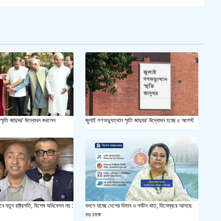
সয়াবি
জাল ভ
‘শ্লী
শহীদ 
স্বরাষ
স্মৃতি জাদুঘর’ উদ্বোধন করলেন
জুলাই গণঅভ্যুত্থান স্মৃতি জাদুঘর’ উদ্বোধন হচ্ছে ৫ আগস্ট
খুলন
আজ ম
দেশের
ে নতুন রাষ্ট্রপতি, বিশেষ অধিবেশন নয় :
বদলে যাচ্ছে দেশের বিমান ও পর্যটন খাত, ডিসেম্বরে আসছে
বড় চমক
একুশে