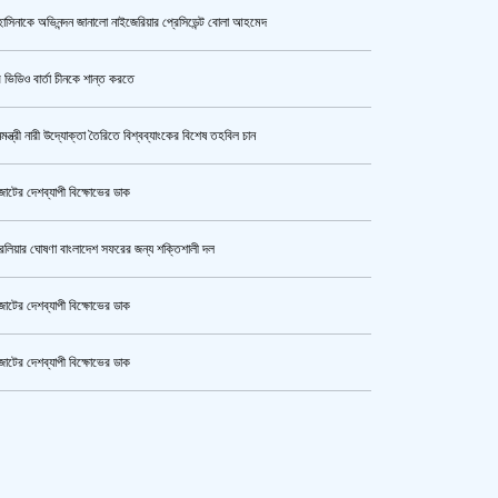
াসিনাকে অভিনন্দন জানালো নাইজেরিয়ার প্রেসিডেন্ট বোলা আহমেদ
কী কারণে ইরানে অভিযান স্থগিত
রেখেছেন, জানালেন ট্রাম্প
 ভিডিও বার্তা চীনকে শান্ত করতে
নমন্ত্রী নারী উদ্যোক্তা তৈরিতে বিশ্বব্যাংকের বিশেষ তহবিল চান
একরামুল হত্যা : হাসিনা-বেনজীরসহ ৮
জনের নামে গ্রেপ্তারি পরোয়ানা
োটের দেশব্যাপী বিক্ষোভের ডাক
রেলিয়ার ঘোষণা বাংলাদেশ সফরের জন্য শক্তিশালী দল
ভারতের শিক্ষামন্ত্রী ধর্মেন্দ্র প্রধানের
পদত্যাগ
োটের দেশব্যাপী বিক্ষোভের ডাক
োটের দেশব্যাপী বিক্ষোভের ডাক
কোনো সেটেলমেন্ট হবে না, থার্ড টার্মিনাল
কেটার আল আমিন,ফের বিয়ে করলেন
প্রকল্পে দুর্নীতিকারীদের ছাড় নয়
ুর মহাসড়ক অবরোধ,সিটি করপোরেশনের গাড়ি চাপায় শ্রমিক নিহত