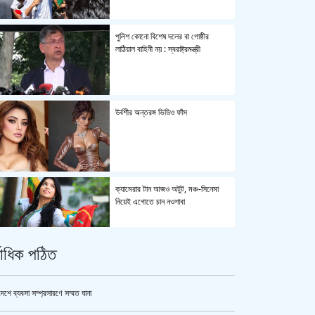
পুলিশ কোনো বিশেষ দলের বা গোষ্ঠীর
লাঠিয়াল বাহিনী নয় : স্বরাষ্ট্রমন্ত্রী
উর্বশীর অন্তরঙ্গ ভিডিও ফাঁস
ক্যামেরার টান আজও অটুট, মঞ্চ-সিনেমা
নিয়েই এগোতে চান নওশাবা
্বাধিক পঠিত
এসএসসি ও সমমানের পরীক্ষার ফলাফল ১০
আগস্ট
দেশে ব্যবসা সম্প্রসারণে সম্মত ঘানা