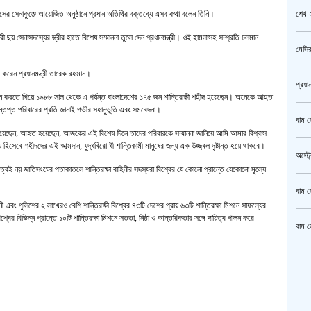
শেখ হ
িবাসের সেনাকুঞ্জে আয়োজিত অনুষ্ঠানে প্রধান অতিথির বক্তব্যে এসব কথা বলেন তিনি।
 ছয় সেনাসদস্যের স্ত্রীর হাতে বিশেষ সম্মাননা তুলে দেন প্রধানমন্ত্রী। ওই হামলাসহ সম্প্রতি চলমান
মেসির
ময় করেন প্রধানমন্ত্রী তারেক রহমান।
প্রধা
ত্ব পালন করতে গিয়ে ১৯৮৮ সাল থেকে এ পর্যন্ত বাংলাদেশের ১৭৫ জন শান্তিরক্ষী শহীদ হয়েছেন। অনেকে আহত
প্ত পরিবারের প্রতি জানাই গভীর সহানুভূতি এবং সমবেদনা।
বাম জ
ীদ হয়েছেন, আহত হয়েছেন, আজকের এই বিশেষ দিনে তাদের পরিবারকে সম্মাননা জানিয়ে আমি আমার বিশ্বাস
 হিসেবে শহীদদের এই আত্মদান, যুদ্ধবিরো ধী শান্তিকামী মানুষের জন্য এক উজ্জ্বল দৃষ্টান্ত হয়ে থাকবে।
অস্ট্
বভৌমত্বই নয় জাতিসংঘের পতাকাতলে শান্তিরক্ষা বাহিনীর সদস্যরা বিশ্বের যে কোনো প্রান্তে যেকোনো মূল্যে
বাম জ
নী এবং পুলিশের ২ লাখেরও বেশি শান্তিরক্ষী বিশ্বের ৪৩টি দেশের প্রায় ৬৩টি শান্তিরক্ষা মিশনে সাফল্যের
শ্বের বিভিন্ন প্রান্তে ১০টি শান্তিরক্ষা মিশনে সততা, নিষ্ঠা ও আন্তরিকতার সঙ্গে দায়িত্ব পালন করে
বাম জ
ক্রি
গাজীপ