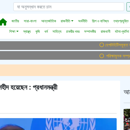
জাতীয়
সারা-বাংলা
আন্তর্জাতিক
রাজনীতি
অর্থনীতি
শিল্প ও বাণিজ্য
তথ্যপ্রযুক্তি
শিক্ষা
স্বাস্থ্য
কৃষি
ধর্ম
সাহিত্য
চাকরীর খবর
সম্পাদকীয়
রাজধানী
ঘটনা-দূঘর্টনা
হেপাটাইটিসমুক্ত বাংলাদেশ গ
পরিক্ষামুলক সম্প্রচার 
ীদ হয়েছেন : প্রধানমন্ত্রী
আ