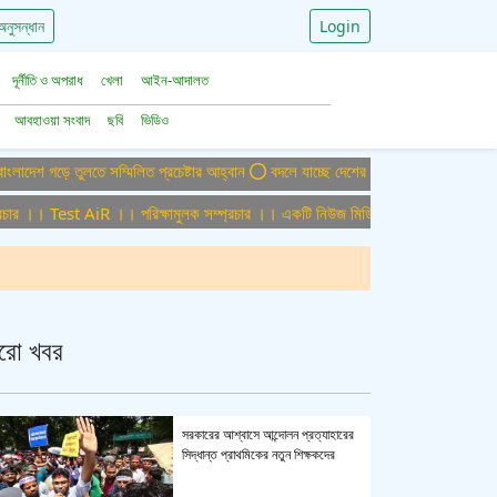
অনুসন্ধান
Login
দূর্নীতি ও অপরাধ
খেলা
আইন-আদালত
আবহাওয়া সংবাদ
ছবি
ভিডিও
ড়ে তুলতে সম্মিলিত প্রচেষ্টার আহ্বান
বদলে যাচ্ছে দেশের বিমান ও পর্যটন খাত, ডিসেম্বরে 
।। Test AiR ।। পরিক্ষামুলক সম্প্রচার ।। একটি নিউজ মিডিয়া হাউজের জন্য অফিস এডমিন
রো খবর
সরকারের আশ্বাসে আন্দোলন প্রত্যাহারের
সিদ্ধান্ত প্রাথমিকের নতুন শিক্ষকদের