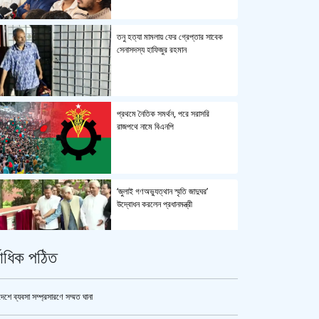
তনু হত্যা মামলায় ফের গ্রেপ্তার সাবেক
সেনাসদস্য হাফিজুর রহমান
প্রথমে নৈতিক সমর্থন, পরে সরাসরি
রাজপথে নামে বিএনপি
‘জুলাই গণঅভ্যুত্থান স্মৃতি জাদুঘর’
উদ্বোধন করলেন প্রধানমন্ত্রী
্বাধিক পঠিত
জুলাই গণঅভ্যুত্থান স্মৃতি জাদুঘর’ উদ্বোধন
হচ্ছে ৫ আগস্ট
দেশে ব্যবসা সম্প্রসারণে সম্মত ঘানা