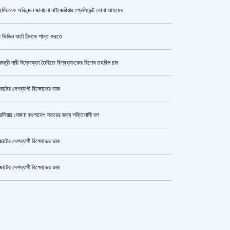
াসিনাকে অভিনন্দন জানালো নাইজেরিয়ার প্রেসিডেন্ট বোলা আহমেদ
সরকারের আশ্বাসে আন্দোলন প্রত্যাহারের
সিদ্ধান্ত প্রাথমিকের নতুন শিক্ষকদের
 ভিডিও বার্তা চীনকে শান্ত করতে
নমন্ত্রী নারী উদ্যোক্তা তৈরিতে বিশ্বব্যাংকের বিশেষ তহবিল চান
পুলিশ কোনো বিশেষ দলের বা গোষ্ঠীর
লাঠিয়াল বাহিনী নয় : স্বরাষ্ট্রমন্ত্রী
োটের দেশব্যাপী বিক্ষোভের ডাক
রেলিয়ার ঘোষণা বাংলাদেশ সফরের জন্য শক্তিশালী দল
উর্বশীর অন্তরঙ্গ ভিডিও ফাঁস
োটের দেশব্যাপী বিক্ষোভের ডাক
োটের দেশব্যাপী বিক্ষোভের ডাক
ক্যামেরার টান আজও অটুট, মঞ্চ-সিনেমা
কেটার আল আমিন,ফের বিয়ে করলেন
নিয়েই এগোতে চান নওশাবা
ুর মহাসড়ক অবরোধ,সিটি করপোরেশনের গাড়ি চাপায় শ্রমিক নিহত