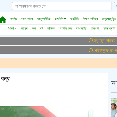
জাতীয়
সারা-বাংলা
আন্তর্জাতিক
রাজনীতি
অর্থনীতি
শিল্প ও বাণিজ্য
তথ্যপ্রযুক্তি
শিক্ষা
স্বাস্থ্য
কৃষি
ধর্ম
সাহিত্য
চাকরীর খবর
সম্পাদকীয়
রাজধানী
ঘটনা-দূঘর্টনা
তনু হত্যা মামলায় ফের গ্রেপ
পরিক্ষামুলক সম্প্রচার ।
 বন্ধ
আ