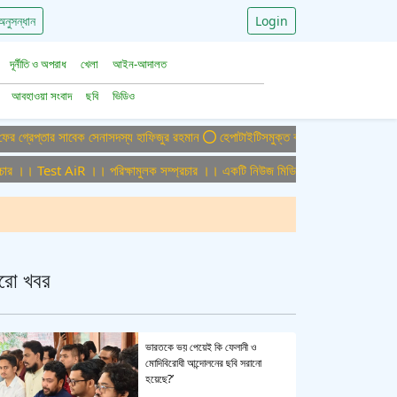
অনুসন্ধান
Login
দূর্নীতি ও অপরাধ
খেলা
আইন-আদালত
আবহাওয়া সংবাদ
ছবি
ভিডিও
্তার সাবেক সেনাসদস্য হাফিজুর রহমান
হেপাটাইটিসমুক্ত বাংলাদেশ গড়ে তুলতে সম্মিলিত প্রচে
। Test AiR ।। পরিক্ষামুলক সম্প্রচার ।। একটি নিউজ মিডিয়া হাউজের জন্য অফিস এডমিন 
রো খবর
ভারতকে ভয় পেয়েই কি ফেলানী ও
মোদিবিরোধী আন্দোলনের ছবি সরানো
হয়েছে?’