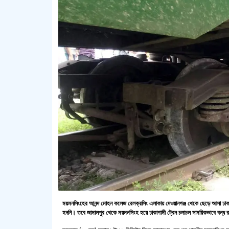
ময়মনসিংহের আনন্দ মোহন কলেজ রেলক্রসিং এলাকায় দেওয়ানগঞ্জ থেকে ছেড়ে আসা ঢাকাগা
হননি। তবে জামালপুর থেকে ময়মনসিংহ হয়ে ঢাকাগামী ট্রেন চলাচল সাময়িকভাবে বন্ধ