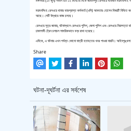
মঙ্গলবার (১০ জুন) সকাল ৯টা ১২ মিনিটের দিকে জামালপুর রেলওয়ে থানাধীন ময়মনসিং
ময়মনসিংহ রেলওয়ে থানার ভারপ্রাপ্ত কর্মকর্তা (ওসি) আকতার হোসেন বিষয়টি নিশ্চিত 
আছে। সেটি উদ্ধারে কাজ চলছে।
রেলওয়ে সূত্র জানায়, ঘটনাস্থলে রেলওয়ে পুলিশ, জেলা পুলিশ এবং রেলওয়ে নিরাপত্তা 
ঢাকাগামী ট্রেন চলাচল সাময়িকভাবে বন্ধ রাখা হয়েছে।
এদিকে, এ ঘটনায় এখন পর্যন্ত কোনো যাত্রী হতাহতের খবর পাওয়া যায়নি। আইনশৃঙ্খলা পরি
Share
ঘটনা-দূঘর্টনা এর সর্বশেষ