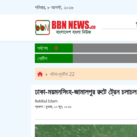
শনিবার, ৮ আগস্ট, ২০২৬
সর্বশেষ
নোটিশ
ঘটনা-দূঘর্টনা 22
ঢাকা-ময়মনসিংহ-জামালপুর রুটে ট্রেন চলাচল
Rakibul Islam
প্রকাশ :
বুধবার, ১০ জুন, ২০২৬