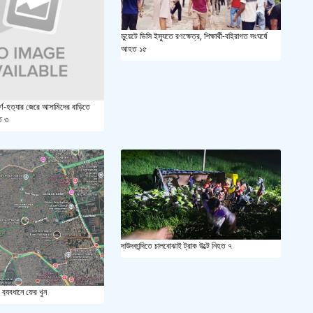
সয়াবি
ডুয়েটে ভিসি ইস্যুতে রণক্ষেত্র, শিক্ষার্থী-বহিরাগত সংঘর্ষে
আহত ১৫
জাল ভ
‘শ্লী
র্ণ-হত্যার জেরে আসামিদের বাড়িতে
ত ৩
শহীদ 
স্বরাষ
খুলন
আজ ম
দাউদকান্দিতে চালবোঝাই ট্রাক উল্টে নিহত ৭
দেশের
 ব‍্যবধানে ফের খুন
একুশে