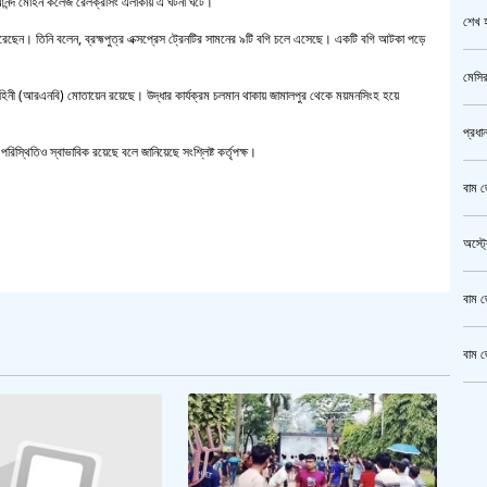
হ আনন্দ মোহন কলেজ রেলক্রসিং এলাকায় এ ঘটনা ঘটে।
শেখ হ
করেছেন। তিনি বলেন, ব্রহ্মপুত্র এক্সপ্রেস ট্রেনটির সামনের ৯টি বগি চলে এসেছে। একটি বগি আটকা পড়ে
মেসির
বাহিনী (আরএনবি) মোতায়েন রয়েছে। উদ্ধার কার্যক্রম চলমান থাকায় জামালপুর থেকে ময়মনসিংহ হয়ে
প্রধা
স্থিতিও স্বাভাবিক রয়েছে বলে জানিয়েছে সংশ্লিষ্ট কর্তৃপক্ষ।
বাম জ
অস্ট্
বাম জ
বাম জ
ক্রি
গাজীপ