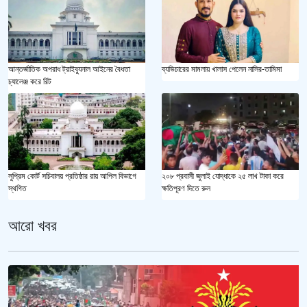
আন্তর্জাতিক অপরাধ ট্রাইব্যুনাল আইনের বৈধতা
ব্যভিচারের মামলায় খালাস পেলেন নাসির-তামিমা
চ্যালেঞ্জ করে রিট
২০৮ প্রবাসী জুলাই যোদ্ধাকে ২৫ লাখ টাকা করে
সুপ্রিম কোর্ট সচিবালয় প্রতিষ্ঠার রায় আপিল বিভাগে
ক্ষতিপূরণ দিতে রুল
স্থগিত
আরো খবর