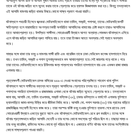
আশরাফুল আলম রাফি ও আসামি সুজন সরকার একই গ্রামে হওয়ায় তাদের মধ্যে পূর্ব শত্রুতার কারণে সাক্ষীরা
তাকে ওই ঘটনায় জড়িত বলে সন্দেহ করায় তাকে গ্রেপ্তার করে ব্যাপক জিজ্ঞাসাবাদ করা হয়। কিন্তু তদন্তকালে
এই আসামি মামলায় জড়িত থাকার বিষয়ে কোনো সাক্ষ্য প্রমাণ পাওয়া যায়নি।
ঘটনাস্থলে পথচারী হিসেবে জব্দকরা মোটরসাইকেলে থাকা তামিম, সম্রাট, পলাশরা, তাদের মোটরসাইকেলটি
ক্ষতিগ্রস্ত হলে মারামারিতে অংশগ্রহণকারী অপরিচিত আসামিদের থামানোর চেষ্টা করলে তারাও আসামিদের
হাতে আঘাতপ্রাপ্ত হয়। উপস্থিত সাক্ষীসহ সোহরাওয়ার্দী উদ্যানে আগত অন্যান্য লোকজন ঘটনাস্থলে এগিয়ে
এলে ঘটনায় জড়িত আসামিরা দ্রুত পালিয়ে যায়। তবে তারা তিনজন আহত অবস্থায় সেই স্থানে অবস্থান
করে।
সাম্যর সঙ্গে থাকা তার বন্ধু ও মামলায় সাক্ষী রাফি এবং বায়েজিদ তাকে ঢাকা মেডিকেল কলেজ হাসপাতালে নিয়ে
যায়। তখন তামিম, সম্রাট ও পলাশ তুলনামূলকভাবে কম আঘাতপ্রাপ্ত হয়ে সেই জায়গায় পড়ে থাকে। পরে
তারা তাদের মোটরসাইকেলে করে চিকিৎসার জন্য পান্থপথের শমরিতা হাসপাতালে যায় এবং একজন রাজা বাজার
এলাকায় যায়।
প্রত্যক্ষদর্শী মোটরসাইকেল চালক নাসিরের ৯৯৯-এ দেওয়া সংবাদের পরিপ্রেক্ষিতে শাহবাগ থানা পুলিশ
ঘটনাস্থলে আসে সাক্ষীদের বক্তব্য শুনে প্রকৃত আসামিদের গ্রেপ্তারে তৎপর হয়। তখন তামিম, সম্রাট ও
পলাশদের শমরিতা হাসপাতাল ও রাজাবাজার এলাকা থেকে ঘটনায় জড়িত সন্দেহে গ্রেপ্তার করে। তদন্তকালে
জানা যায়, আসামি মো. তামিম হাওলাদার, সম্রাট মল্লিক (২৮), ঢাকার গুলিস্তান ও ফার্মগেট এলাকায় ফুটপাতে
ভ্যানগাড়িতে জামা-কাপড় বিক্রি করে জীবিকা নির্বাহ করে। আসামি মো. পলাশ সরদার (৩০) তার গ্রামের বাড়িতে
রাজমিস্ত্রির সহযোগী হিসেবে কাজ করে। তারা পরস্পর ঘনিষ্ট বন্ধু হওয়ায় ফুটপাতে ব্যবসা শেষে রাতের বেলা
সোহরাওয়ার্দী উদ্যানে একত্রে ঘুরতে আসে এবং ঘটনাস্থলে মোটরসাইকেল রেখে গল্প করছিল। তদের সঙ্গে
ঘটনায় প্রত্যক্ষভাবে জড়িত আসামি মেহেদী ও তার দলের কোনো সদস্যের পূর্ব পরিচয় ছিল না। তাছাড়া সাম্য ও
তার বন্ধু বায়েজিদ, রাফিদের সঙ্গেও কোনো পূর্ব পরিচয় ছিল না। এজাহারে বর্ণিত ঘটনার সঙ্গে তাদের সংশ্লিষ্টতার
কোনো সাক্ষ্যপ্রমাণ পাওয়া যায়নি।