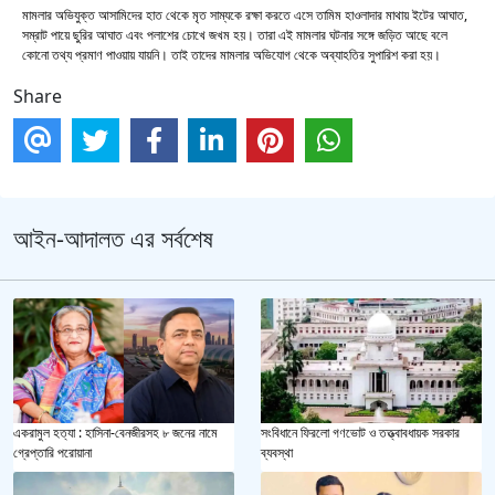
মামলার অভিযুক্ত আসামিদের হাত থেকে মৃত সাম্যকে রক্ষা করতে এসে তামিম হাওলাদার মাথায় ইটের আঘাত,
সম্রাট পায়ে ছুরির আঘাত এবং পলাশের চোখে জখম হয়। তারা এই মামলার ঘটনার সঙ্গে জড়িত আছে বলে
কোনো তথ্য প্রমাণ পাওয়ায় যায়নি। তাই তাদের মামলার অভিযোগ থেকে অব্যাহতির সুপারিশ করা হয়।
Share
আইন-আদালত এর সর্বশেষ
একরামুল হত্যা : হাসিনা-বেনজীরসহ ৮ জনের নামে
সংবিধানে ফিরলো গণভোট ও তত্ত্বাবধায়ক সরকার
গ্রেপ্তারি পরোয়ানা
ব্যবস্থা