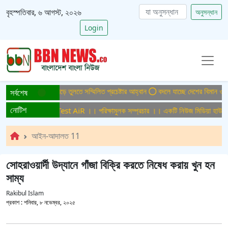
বৃহস্পতিবার, ৬ আগস্ট, ২০২৬
অনুসন্ধান
Login
সমুক্ত বাংলাদেশ গড়ে তুলতে সম্মিলিত প্রচেষ্টার আহ্বান
বদলে যাচ্ছে দেশের বিমান ও পর্যট
সর্বশেষ
নোটিশ
মুলক সম্প্রচার ।। Test AiR ।। পরিক্ষামুলক সম্প্রচার ।। একটি নিউজ মিডিয়া হাউজের 
আইন-আদালত 11
সোহরাওয়ার্দী উদ্যানে গাঁজা বিক্রি করতে নিষেধ করায় খুন হন
সাম্য
Rakibul Islam
প্রকাশ :
শনিবার, ৮ নভেম্বর, ২০২৫