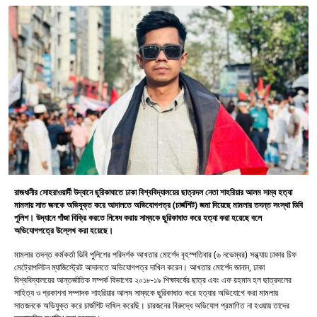
রাজধানীর সোহরাওয়ার্দী উদ্যানে ছুরিকাঘাতে ঢাকা বিশ্ববিদ্যালয়ের ছাত্রদল নেতা শাহরিয়ার আলম সাম্য হত্যা
মামলায় সাত জনকে অভিযুক্ত করে আদালতে অভিযোগপত্র (চার্জশিট) জমা দিয়েছে মামলার তদন্ত সংস্থা ডিবি
পুলিশ। উদ্যানে গাঁজা বিক্রি করতে নিষেধ করায় সাম্যকে ছুরিকাঘাত করে হত্যা করা হয়েছে বলে
অভিযোগপত্রে উল্লেখ করা হয়েছে।
মামলার তদন্ত কর্মকর্তা ডিবি পুলিশের পরিদর্শক আখতার মোর্শেদ বৃহস্পতিবার (৬ নভেম্বর) সন্ধ্যায় ঢাকার চিফ
মেট্রোপলিটন ম্যাজিস্ট্রেট আদালতে অভিযোগপত্র দাখিল করেন। আখতার মোর্শেদ জানান, ঢাকা
বিশ্ববিদ্যালয়ের আন্তর্জাতিক সম্পর্ক বিভাগের ২০১৮-১৯ শিক্ষাবর্ষের ছাত্র এবং এফ রহমান হল ছাত্রদলের
সাহিত্য ও প্রকাশনা সম্পাদক শাহরিয়ার আলম সাম্যকে ছুরিকাঘাত করে হত্যার অভিযোগে করা মামলায়
সাতজনকে অভিযুক্ত করে চার্জশিট দাখিল করেছি। চারজনের বিরুদ্ধে অভিযোগ প্রমাণিত না হওয়ায় তাদের