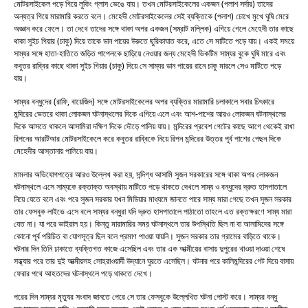
মোটরসাইকেল পড়ে গিয়ে লুকিং গ্লাস ভেঙে যায়। তখন মোটরসাইকেলের একজন (পলাশ সর্দার) তাদের
অন্যত্র গিয়ে মারামারি করতে বলে। মেহেদী মোটরসাইকেলের সেই ব্যক্তিকে (পলাশ) চোখে মুখে ঘুষি মেরে
অজ্ঞান করে ফেলে। তা দেখে তাদের সঙ্গে থাকা অপর একজন (সম্রাট মল্লিক) এগিয়ে গেলে মেহেদী তার কাছে
থাকা সুইচ গিয়ার (চাকু) দিয়ে তাকে ডান পায়ের উরুতে ছুরিকাঘাত করে, এতে সে মাটিতে পড়ে যায়। একই সময়ে
সাম্যর সঙ্গে হাতা-হাতিতে জড়িত পাপেলকে ছাড়িয়ে নেওয়ার জন্য মেহেদী ভিকটিম সাম্যর বুকে ঘুষি মারে এবং
কবুতর রাব্বির কাছে থাকা সুইচ গিয়ার (চাকু) দিয়ে সে সাম্যর ডান পায়ের রানে চাকু মারলে সেও মাটিতে পড়ে
যায়।
সাম্যর বন্ধুদের (রাফি, বায়েজিদ) সঙ্গে মোটরসাইকেলের অপর ব্যক্তির মারামারি চলাকালে সবার চিৎকারে
মন্দিরের ভেতরে থাকা লোকজন ঘটনাস্থলের দিকে এগিয়ে এলে এবং আশ-পাশের আরও লোকজন ঘটনাস্থলের
দিকে আসতে থাকলে আসামিরা দক্ষিণ দিকে দৌড়ে পালিয় যায়। মন্দিরের প্রবেশ গেটের কাছে আগে থেকেই রাখা
রিপনের আরটিআর মোটরসাইকেলে করে কবুতর রাব্বিকে নিয়ে রিপন মন্দিরের উত্তর পূর্ব পাশের পেছন দিকে
মেহেদীর আস্তানায় পালিয়ে যায়।
মামলার অভিযোগপত্রে আরও উল্লেখ করা হয়, সন্দিগ্ধ আসামি সুজন সরকারের সঙ্গে থাকা অপর লোকজন
ঘটনাস্থলে এসে সাম্যকে রক্তাক্ত অবস্থায় মাটিতে পড়ে থাকতে দেখলে সাম্য ও বন্ধুদের দ্রুত হাসপাতালে
নিয়ে যেতে বলে এবং পরে সুজন সরকার যখন মিডিয়ার মাধ্যমে জানতে পারে সাম্য মারা গেছে তখন সুজন সরকার
তার ফেসবুক লাইভে এসে বলে সাম্যর বন্ধুরা যদি দ্রুত হাসপাতালে পাঠাতো তাহলে এত রক্তক্ষরণে সাম্য মারা
যেত না। যা পরে ভাইরাল হয়। কিন্তু মারামারির সময় ঘটনাস্থলে তার উপস্থিতি ছিল না বা আসামিদের সঙ্গে
কোনো পূর্ব পরিচিত বা যোগসূত্র ছিল বলে প্রমাণ পাওয়া যায়নি। সুজন সরকার তার গ্রামের বাড়িতে থাকে।
ঘটনার দিন তিনি ঢাকাতে ব্যক্তিগত কাজে এসেছিল এবং তার এক আত্মীয়ের বাসায় দুপুরের খাওয়া দাওয়া শেষে
সন্ধ্যার পরে তার দুই আত্মীয়সহ সোহরাওয়ার্দী উদ্যানে ঘুরতে এসেছিল। ঘটনার পরে কালিমন্দিরের গেট দিয়ে বাসায়
ফেরার পথে আহতদের ঘটনাস্থলে পড়ে থাকতে দেখে।
পরের দিন সাম্যর মৃত্যুর সংবাদ জানতে পেরে সে তার ফেসবুকে উল্লেখিত ঘটনা পোস্ট করে। সাম্যর বন্ধু