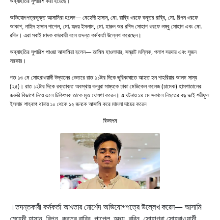
অব্যাহতির সুপারিশ করা হয়েছে।
অভিযোগপত্রভুক্ত আসামিরা হলেন— মেহেদী হাসান, মো. রাব্বি ওরফে কবুতর রাব্বি, মো. রিপন ওরফে
আকাশ, নাহিদ হাসান পাপেল, মো. হৃদয় ইসলাম, মো. হারুন অর রশিদ সোহাগ ওরফে লম্বু সোহাগ এবং মো.
রবিন। এরা সবাই মাদক কারবারী বলে তদন্ত কর্মকর্তা উল্লেখ করেছেন।
অব্যাহতির সুপারিশ পাওয়া আসামিরা হলেন— তামিম হাওলাদার, সম্রাট মল্লিক, পলাশ সরদার এবং সুজন
সরকার।
গত ১৩ মে সোহরাওয়ার্দী উদ্যানের ভেতরে রাত ১১টার দিকে ছুরিকাঘাতে আহত হন শাহরিয়ার আলম সাম্য
(২৫)। রাত ১২টার দিকে রক্তাক্ত অবস্থায় বন্ধুরা সাম্যকে ঢাকা মেডিকেল কলেজ (ঢামেক) হাসপাতালের
জরুরি বিভাগে নিয়ে এলে চিকিৎসক তাকে মৃত ঘোষণা করেন। এ ঘটনায় ১৪ মে সকালে নিহতের বড় ভাই শরীফুল
ইসলাম শাহবাগ থানায় ১০ থেকে ১২ জনকে আসামি করে মামলা দায়ের করেন
বিজ্ঞাপন
।তদন্তকারী কর্মকর্তা আখতার মোর্শেদ অভিযোগপত্রে উল্লেখ করেন— আসামি
মেহেদী হাসান, রিপন, কবুতর রাব্বি, পাপেল, হৃদয়, রবিন, সোহাগরা সোহরাওয়ার্দী