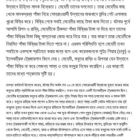
উদ্যানে চিহ্নিত মাদক বিক্রেতা। মেহেদী তাদের দলনেতা। তারা মেহেদীর কাছ
থেকে মাদকদ্রব্য গাঁজা নিয়ে সোহরাওয়ার্দী উদ্যানের মাঝখানে মন্দির গেট এলাকায়
খুচরা বিক্রি করে। বিক্রি শেষে সবাই মেহেদীর কাছে টাকা জমা দিতো। ঘটনার পূর্বে
আসামি রিপন ও রাব্বি, মেহেদীকে ঠিকমত গাঁজা বিক্রির টাকা না দিয়ে বলে তাদের
গাঁজা বিক্রির টাকা কিছু মাস্তানরা জোর করে নিয়ে যায়। যার কারণে তারা মেহেদীকে
নিয়মিত গাঁজা বিক্রির টাকা দিতে পারে না। এরকম পরিস্থিতি হলে মেহেদী তখন
সবাইকে একসঙ্গে প্রতিহত করার জন্য বলে এবং কয়েকজনকে সুইচ গিয়ার (চাকু) ও
ইলেকট্রিক ট্রেজারগান কিনে দেয়। মেহেদী, কবুতর রাব্বি ও রিপনরা যেন উদ্যানে
গাঁজা বিক্রি না করে সেজন্য সাম্য ও তার বন্ধুরা নিষেধ করেছিল। এর কারণেই
তাদের মধ্যে শত্রুতার সৃষ্টি হয়।
তদন্ত কর্মকর্তা উল্লেখ করেন, ঘটনার দিন অর্থাৎ গত ১৩ মে রাতে সোহরাওয়ার্দী উদ্যানের মুক্ত মঞ্চের কাছে
কবুতর রাব্বি প্রতিদিনের মতো গাঁজা বিক্রি করছিল। তখন তার হাতে একটি ইলেকট্রিক ট্রেজারগান ছিল।
মেহেদীর ছত্রছায়ায় কবুতর রাব্বি ট্রেজারগান এবং সুইচ গিয়ার নিয়ে সব সময় চলাফেরা করে ও মাদক বিলি
করে। কবুতর রাব্বির সঙ্গে পাপেল ও রিপন সব সময় থাকতো। রাতে সাম্য একটি মোটর সাইকেলে তার দুই
বন্ধুসহ মুক্ত মঞ্চের দিকে এলে কবুতর রাব্বিকে ইলেকট্রিক ট্রেজারগান হাতে দেখতে পেয়ে তাকে থামতে
বলে। রাব্বি তখন মুক্ত মঞ্চ থেকে ৩০/৩৫ গজ দূরে ঘটনাস্থল গোল পুকুর (পুরাতন ফোয়ারা) দিকে দৌড় দেয়।
সাম্য তাকে মোটরসাইকেলে করে ধাওয়া করে ধরে ফেলে এবং ইলেকট্রিক ট্রেজারগানটি নেওয়ার চেষ্টা করে।
তখন ট্রেজারগানটি না দিলে সাম্য, রাব্বিকে চড়-থাপ্পর মারে। রাব্বির চিৎকারে পাপেল, মন্দিরের পাশে ক্যান্টিন
থেকে রিপন, মেহেদী, সোহাগ, হৃদয় ও রবিনরা ঘটনাস্থলে এগিয়ে এসে সাম্য ও তার বন্ধুদের সঙ্গে তর্কা-তর্কি ও
হাতা-হাতিতে জড়িয়ে পড়ে। তাদের ধস্তাধস্তিতে ঘটনাস্থলে আগে থেকে দাঁড়িয়ে থাকা পথচারীর একটি