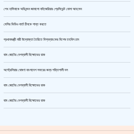
শেখ হাসিনাকে অভিনন্দন জানালো নাইজেরিয়ার প্রেসিডেন্ট বোলা আহমেদ
‘জুলাই গণঅভ্যুত্থান স্মৃতি জাদুঘর’ উদ্বোধন করলেন প্রধানমন্ত্রী
মেসির ভিডিও বার্তা চীনকে শান্ত করতে
প্রধানমন্ত্রী নারী উদ্যোক্তা তৈরিতে বিশ্বব্যাংকের বিশেষ তহবিল চান
বাম জোটের দেশব্যাপী বিক্ষোভের ডাক
অস্ট্রেলিয়ার ঘোষণা বাংলাদেশ সফরের জন্য শক্তিশালী দল
বাম জোটের দেশব্যাপী বিক্ষোভের ডাক
জুলাই গণঅভ্যুত্থান স্মৃতি জাদুঘর’ উদ্বোধন হচ্ছে ৫ আগস্ট
বাম জোটের দেশব্যাপী বিক্ষোভের ডাক
ক্রিকেটার আল আমিন,ফের বিয়ে করলেন
গাজীপুর মহাসড়ক অবরোধ,সিটি করপোরেশনের গাড়ি চাপায় শ্রমিক নিহত