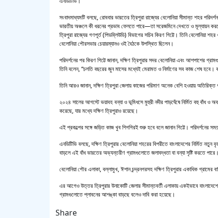
এনডিটিভি।
সংবাদমাধ্যমটি বলছে, রোববার ভারতের ত্রিপুরা রাজ্যের বেলোনিয়া সীমান্ত শহর পরিদর্শ
ভারতীয় অঞ্চলে কী ধরনের প্রভাব ফেলতে পারে—তা সরেজমিনে দেখতে ও মূল্যায়ন করত
ত্রিপুরা রাজ্যের গণপূর্ত (পিডব্লিউডি) বিভাগের সচিব কিরণ গিট্টে। তিনি বেলোনিয়া শহ
বেলোনিয়া পৌরসভার চেয়ারম্যানও ওই বৈঠকে উপস্থিত ছিলেন।
পরিদর্শনের পর কিরণ গিট্টে জানান, দক্ষিণ ত্রিপুরার সদর বেলোনিয়া এবং আশপাশের গ্রাম
তিনি বলেন, “চলতি বছরের জুন মাসের মধ্যেই মেরামত ও নির্মাণের সব কাজ শেষ হবে। 
তিনি আরও জানান, দক্ষিণ ত্রিপুরা জেলায় কাজের পরিমাণ অনেক বেশি হওয়ায় অতিরিক্
২০২৪ সালের আগস্টে ভয়াবহ বন্যা ও ভূমিধসে মুহুরী নদীর পাড়ঘেঁষে নির্মিত বহু বাঁধ ও
করেছে, যার মধ্যে দক্ষিণ ত্রিপুরাও রয়েছে।
এই প্রকল্পের সঙ্গে জড়িত কাজ খুব শিগগিরই শুরু হবে বলে জানান গিট্টে। পরিদর্শনের সম
এনডিটিভি বলছে, দক্ষিণ ত্রিপুরার বেলোনিয়া শহরের বিপরীতে বাংলাদেশের নির্মিত নতুন বৃ
বাড়লে এই বাঁধ ভারতের অভ্যন্তরীণ গ্রামগুলোতে জলাবদ্ধতা বা বন্যা সৃষ্টি করতে পারে
বেলোনিয়া পৌর এলাকা, বল্লামুখ, ঈশান চন্দ্রনগরসহ দক্ষিণ ত্রিপুরার একাধিক গ্রামের ব
এর আগেও উত্তর ত্রিপুরার উনাকোটি জেলার সীমান্তবর্তী এলাকায় একইভাবে বাংলাদেশে
গ্রামগুলোতে প্লাবনের আশঙ্কা বাড়ছে বলেও দাবি করা হয়েছে।
Share