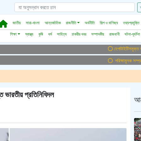
জাতীয়
সারা-বাংলা
আন্তর্জাতিক
রাজনীতি
অর্থনীতি
শিল্প ও বাণিজ্য
তথ্যপ্রযুক্তি
শিক্ষা
স্বাস্থ্য
কৃষি
ধর্ম
সাহিত্য
চাকরীর খবর
সম্পাদকীয়
রাজধানী
ঘটনা-দূঘর্টনা
হেপাটাইটিসমুক্ত বাংলাদেশ গ
পরিক্ষামুলক সম্প্রচার 
তে ভারতীয় প্রতিনিধিদল
আ