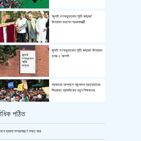
‘জুলাই গণঅভ্যুত্থান স্মৃতি জাদুঘর’
উদ্বোধন করলেন প্রধানমন্ত্রী
জুলাই গণঅভ্যুত্থান স্মৃতি জাদুঘর’ উদ্বোধন
হচ্ছে ৫ আগস্ট
সরকারের আশ্বাসে আন্দোলন প্রত্যাহারের
সিদ্ধান্ত প্রাথমিকের নতুন শিক্ষকদের
্বাধিক পঠিত
পুলিশ কোনো বিশেষ দলের বা গোষ্ঠীর
লাঠিয়াল বাহিনী নয় : স্বরাষ্ট্রমন্ত্রী
দেশে ব্যবসা সম্প্রসারণে সম্মত ঘানা