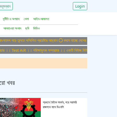
অনুসন্ধান
Login
দূর্নীতি ও অপরাধ
খেলা
আইন-আদালত
আবহাওয়া সংবাদ
ছবি
ভিডিও
ড়ে তুলতে সম্মিলিত প্রচেষ্টার আহ্বান
বদলে যাচ্ছে দেশের বিমান ও পর্যটন খাত, ডিসেম্বরে
।। Test AiR ।। পরিক্ষামুলক সম্প্রচার ।। একটি নিউজ মিডিয়া হাউজের জন্য অফিস এডমিন
রো খবর
প্রথমে নৈতিক সমর্থন, পরে সরাসরি
রাজপথে নামে বিএনপি