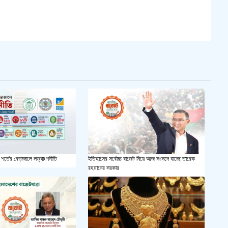
সয়াবি
জাল ভ
‘শ্লী
শহীদ 
স্বরাষ
খুলন
শর্তের বেড়াজালে লভ্যাংশনীতি
ইতিহাসের সর্বোচ্চ বাজেট নিয়ে আজ সংসদে যাচ্ছে তারেক
রহমানের সরকার
আজ ম
দেশের
একুশে