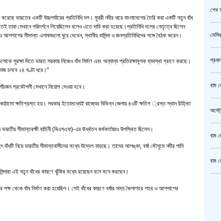
শেখ হ
ন করেছে ভারতের একটি উচ্চপর্যায়ের প্রতিনিধি দল। মুহুরী নদীর ধারে বাংলাদেশের তৈরি করা একটি নতুন বাঁধ
েই তারা সেখানে পরিদর্শনে গিয়েছিলেন বলেও এতে দাবি করা হয়েছে।প্রতিনিধি দলের নেতৃত্বে ছিলেন
মেসির
র ও আশপাশের সীমান্ত এলাকাগুলো ঘুরে দেখেন, স্থানীয় বাসিন্দা ও জনপ্রতিনিধিদের সঙ্গে বৈঠক করেন।
প্রধা
গুলোকে সুরক্ষা দিতে ভারত সরকার নিজেও বাঁধ নির্মাণ এবং অন্যান্য প্রতিরক্ষামূলক ব্যবস্থা গ্রহণ করছে।
কাজ চলবে ২৪ ঘণ্টা ধরে।”
বাম জ
ত পাঁচজন প্রকৌশলী সেখানে নিয়োগ দেওয়া হবে।
 অবকাঠামো ক্ষতিগ্রস্ত হয়। সরকার ইতোমধ্যেই রাজ্যের বিভিন্ন জেলায় ৪৩টি ক্ষতিগ ্রস্ত স্থান চিহ্নিত
অস্ট্
য় ভারতীয় সীমান্তরক্ষী বাহিনী (বিএসএফ)-এর ঊর্ধ্বতন কর্মকর্তারাও উপস্থিত ছিলেন।
বাম জ
হৎ বাঁধটি নিয়ে ভারতীয় সীমান্তবাসীদের মধ্যে উদ্বেগ বাড়ছে। তাদের আশঙ্কা, বর্ষা মৌসুমে নদীর পানি
।
বাম জ
াসিন্দারা এই নতুন বাঁধের কারণে ঝুঁকির মধ্যে রয়েছেন বলে মনে করছেন।
ক্রি
র পক্ষ থেকে বাঁধ নির্মাণ করা হয়েছিল। সেই বাঁধের কারণে বর্ষার সময় কৈলাশহর শহর ও আশপাশের
গাজীপ