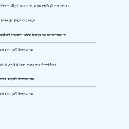
াসিনাকে অভিনন্দন জানালো নাইজেরিয়ার প্রেসিডেন্ট বোলা আহমেদ
উর্বশীর অন্তরঙ্গ ভিডিও ফাঁস
 ভিডিও বার্তা চীনকে শান্ত করতে
নমন্ত্রী নারী উদ্যোক্তা তৈরিতে বিশ্বব্যাংকের বিশেষ তহবিল চান
ক্যামেরার টান আজও অটুট, মঞ্চ-সিনেমা
নিয়েই এগোতে চান নওশাবা
োটের দেশব্যাপী বিক্ষোভের ডাক
রেলিয়ার ঘোষণা বাংলাদেশ সফরের জন্য শক্তিশালী দল
এসএসসি ও সমমানের পরীক্ষার ফলাফল ১০
আগস্ট
োটের দেশব্যাপী বিক্ষোভের ডাক
োটের দেশব্যাপী বিক্ষোভের ডাক
কী কারণে ইরানে অভিযান স্থগিত
কেটার আল আমিন,ফের বিয়ে করলেন
রেখেছেন, জানালেন ট্রাম্প
ুর মহাসড়ক অবরোধ,সিটি করপোরেশনের গাড়ি চাপায় শ্রমিক নিহত