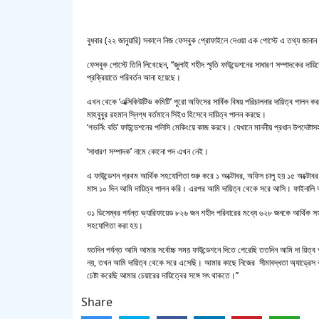
বুধবার (২২ জানুয়ারি) সকালে নিজ ফেসবুক প্রোফাইলে দেওয়া এক পোস্টে এ তথ্য জানান
ফেসবুক পোস্টে তিনি লিখেছেন, ‘‘জুলাই শহীদ স্মৃতি ফাউন্ডেশনের সাধারণ সম্পাদকের দা
প্রক্রিয়াতে পরিবর্তন আনা হয়েছে।
এখন থেকে ‘এক্সিকিউটিভ কমিটি’ পুরো অফিসের সার্বিক বিষয় পরিচালনার দায়িত্ব পালন
মাহবুবুর রহমান স্নিগ্ধ বর্তমানে সিইও হিসেবে দায়িত্ব পালন করছে।
‘গভর্নিং বডি’ ফাউন্ডেশনের পলিসি মেকিংয়ে কাজ করবে। যেখানে মাননীয় প্রধান উপদেষ্টাস
‘সাধারণ সম্পাদক’ নামে কোনো পদ এখন নেই।
এ ফাউন্ডেশন প্রথম আর্থিক সহযোগিতা শুরু করে ১ অক্টোবর, অফিস চালু হয় ১৫ অক্টোবর
মাস ১০ দিন আমি দায়িত্ব পালন করি। এরপর আমি দায়িত্ব থেকে সরে আসি। ফাইনালি আ
৩১ ডিসেম্বর পর্যন্ত ভ্যারিফায়েড ৮২৬ জন শহীদ পরিবারের মধ্যে ৬২৮ জনকে আর্থিক 
সহযোগিতা করা হয়।
যতদিন পর্যন্ত আমি আমার সর্বোচ্চ সময় ফাউন্ডেশনে দিতে পেরেছি ততদিন আমি দা য়ি
নয়, তখন আমি দায়িত্ব থেকে সরে এসেছি। আমার কাছে নিজের সীমাবদ্ধতা অ্যাড্রেস কর
চেষ্টা করেছি আমার চেয়ারের দায়িত্বের সঙ্গে সৎ থাকতে।’’
Share