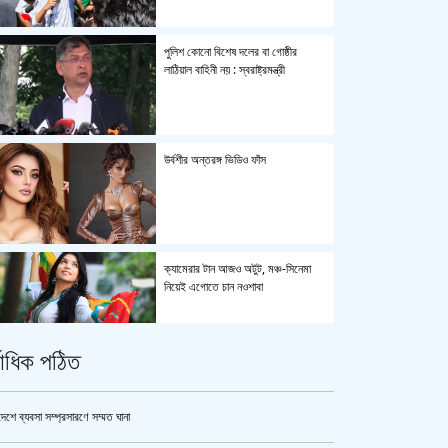
পুলিশ কোনো বিশেষ দলের বা গোষ্ঠীর
লাঠিয়াল বাহিনী নয় : স্বরাষ্ট্রমন্ত্রী
উর্বশীর অন্তরঙ্গ ভিডিও ফাঁস
ক্যামেরার টান আজও অটুট, মঞ্চ-সিনেমা
নিয়েই এগোতে চান নওশাবা
্বাধিক পঠিত
এসএসসি ও সমমানের পরীক্ষার ফলাফল ১০
আগস্ট
দেশে ব্যবসা সম্প্রসারণে সম্মত ঘানা