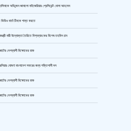
াসিনাকে অভিনন্দন জানালো নাইজেরিয়ার প্রেসিডেন্ট বোলা আহমেদ
কী কারণে ইরানে অভিযান স্থগিত
রেখেছেন, জানালেন ট্রাম্প
 ভিডিও বার্তা চীনকে শান্ত করতে
নমন্ত্রী নারী উদ্যোক্তা তৈরিতে বিশ্বব্যাংকের বিশেষ তহবিল চান
একরামুল হত্যা : হাসিনা-বেনজীরসহ ৮
জনের নামে গ্রেপ্তারি পরোয়ানা
োটের দেশব্যাপী বিক্ষোভের ডাক
রেলিয়ার ঘোষণা বাংলাদেশ সফরের জন্য শক্তিশালী দল
ভারতের শিক্ষামন্ত্রী ধর্মেন্দ্র প্রধানের
পদত্যাগ
োটের দেশব্যাপী বিক্ষোভের ডাক
োটের দেশব্যাপী বিক্ষোভের ডাক
কোনো সেটেলমেন্ট হবে না, থার্ড টার্মিনাল
কেটার আল আমিন,ফের বিয়ে করলেন
প্রকল্পে দুর্নীতিকারীদের ছাড় নয়
ুর মহাসড়ক অবরোধ,সিটি করপোরেশনের গাড়ি চাপায় শ্রমিক নিহত