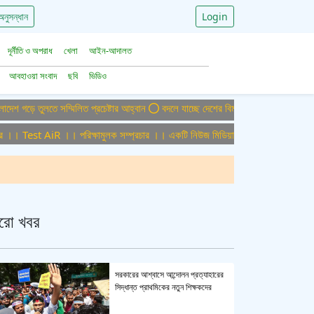
অনুসন্ধান
Login
দূর্নীতি ও অপরাধ
খেলা
আইন-আদালত
আবহাওয়া সংবাদ
ছবি
ভিডিও
তুলতে সম্মিলিত প্রচেষ্টার আহ্বান
বদলে যাচ্ছে দেশের বিমান ও পর্যটন খাত, ডিসেম্বরে আস
Test AiR ।। পরিক্ষামুলক সম্প্রচার ।। একটি নিউজ মিডিয়া হাউজের জন্য অফিস এডমিন পু
রো খবর
সরকারের আশ্বাসে আন্দোলন প্রত্যাহারের
সিদ্ধান্ত প্রাথমিকের নতুন শিক্ষকদের