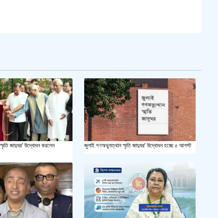
সয়াবি
জাল ভ
‘শ্লী
শহীদ 
স্বরাষ
খুলন
স্মৃতি জাদুঘর’ উদ্বোধন করলেন
জুলাই গণঅভ্যুত্থান স্মৃতি জাদুঘর’ উদ্বোধন হচ্ছে ৫ আগস্ট
আজ ম
দেশের
একুশে