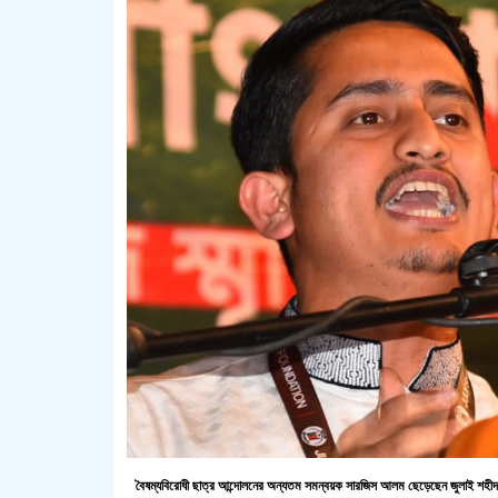
বৈষম্যবিরোধী ছাত্র আন্দোলনের অন্যতম সমন্বয়ক সারজিস আলম ছেড়েছেন জুলাই শহীদ স্