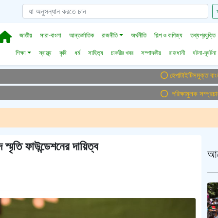
জাতীয়
সারা-বাংলা
আন্তর্জাতিক
রাজনীতি
অর্থনীতি
শিল্প ও বাণিজ্য
তথ্যপ্রযুক্তি
শিক্ষা
স্বাস্থ্য
কৃষি
ধর্ম
সাহিত্য
চাকরীর খবর
সম্পাদকীয়
রাজধানী
ঘটনা-দূঘর্টনা
হেপাটাইটিসমুক্ত বাংলাদেশ গড়ে 
পরিক্ষামুলক সম্প্রচার ।। 
মৃতি ফাউন্ডেশনের দায়িত্ব
আ