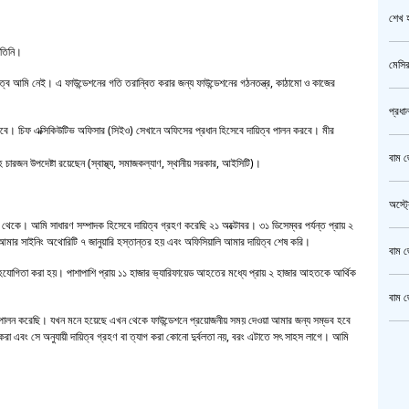
শেখ হ
 তিনি।
মেসির
য়িত্বে আমি নেই। এ ফাউন্ডেশনের গতি তরান্বিত করার জন্য ফাউন্ডেশনের গঠনতন্ত্র, কাঠামো ও কাজের
প্রধা
 করবে। চিফ এক্সিকিউটিভ অফিসার (সিইও) সেখানে অফিসের প্রধান হিসেবে দায়িত্ব পালন করবে। মীর
বাম জ
হ চারজন উপদেষ্টা রয়েছেন (স্বাস্থ্য, সমাজকল্যাণ, স্থানীয় সরকার, আইসিটি)।
অস্ট্
 থেকে। আমি সাধারণ সম্পাদক হিসেবে দায়িত্ব গ্রহণ করেছি ২১ অক্টোবর। ৩১ ডিসেম্বর পর্যন্ত প্রায় ২
মার সাইনিং অথোরিটি ৭ জানুয়ারি হস্তান্তর হয় এবং অফিসিয়ালি আমার দায়িত্ব শেষ করি।
বাম জ
সহযোগিতা করা হয়। পাশাপাশি প্রায় ১১ হাজার ভ্যারিফায়েড আহতের মধ্যে প্রায় ২ হাজার আহতকে আর্থিক
বাম জ
ত্ব পালন করেছি। যখন মনে হয়েছে এখন থেকে ফাউন্ডেশনে প্রয়োজনীয় সময় দেওয়া আমার জন্য সম্ভব হবে
া এবং সে অনুযায়ী দায়িত্ব গ্রহণ বা ত্যাগ করা কোনো দুর্বলতা নয়, বরং এটাতে সৎ সাহস লাগে। আমি
ক্রি
গাজীপ