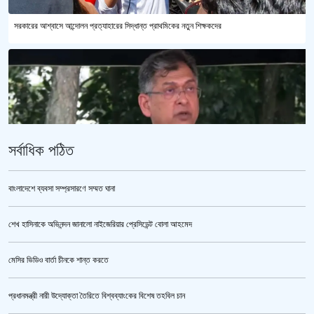
সরকারের আশ্বাসে আন্দোলন প্রত্যাহারের সিদ্ধান্ত প্রাথমিকের নতুন শিক্ষকদের
সর্বাধিক পঠিত
বাংলাদেশে ব্যবসা সম্প্রসারণে সম্মত ঘানা
শেখ হাসিনাকে অভিনন্দন জানালো নাইজেরিয়ার প্রেসিডেন্ট বোলা আহমেদ
পুলিশ কোনো বিশেষ দলের বা গোষ্ঠীর লাঠিয়াল বাহিনী নয় : স্বরাষ্ট্রমন্ত্রী
মেসির ভিডিও বার্তা চীনকে শান্ত করতে
প্রধানমন্ত্রী নারী উদ্যোক্তা তৈরিতে বিশ্বব্যাংকের বিশেষ তহবিল চান