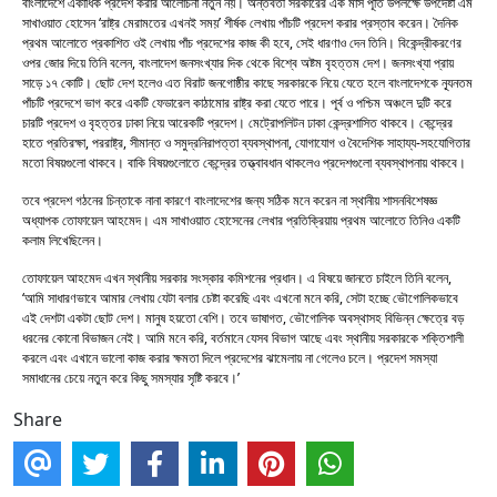
বাংলাদেশে একাধিক প্রদেশ করার আলোচনা নতুন নয়। অন্তর্বর্তী সরকারের এক মাস পূর্তি উপলক্ষে উপদেষ্টা এম
সাখাওয়াত হোসেন ‘রাষ্ট্র মেরামতের এখনই সময়’ শীর্ষক লেখায় পাঁচটি প্রদেশ করার প্রস্তাব করেন। দৈনিক
প্রথম আলোতে প্রকাশিত ওই লেখায় পাঁচ প্রদেশের কাজ কী হবে, সেই ধারণাও দেন তিনি। বিকেন্দ্রীকরণের
ওপর জোর দিয়ে তিনি বলেন, বাংলাদেশ জনসংখ্যার দিক থেকে বিশ্বে অষ্টম বৃহত্তম দেশ। জনসংখ্যা প্রায়
সাড়ে ১৭ কোটি। ছোট দেশ হলেও এত বিরাট জনগোষ্ঠীর কাছে সরকারকে নিয়ে যেতে হলে বাংলাদেশকে ন্যূনতম
পাঁচটি প্রদেশে ভাগ করে একটি ফেডারেল কাঠামোর রাষ্ট্র করা যেতে পারে। পূর্ব ও পশ্চিম অঞ্চলে দুটি করে
চারটি প্রদেশ ও বৃহত্তর ঢাকা নিয়ে আরেকটি প্রদেশ। মেট্রোপলিটন ঢাকা কেন্দ্রশাসিত থাকবে। কেন্দ্রের
হাতে প্রতিরক্ষা, পররাষ্ট্র, সীমান্ত ও সমুদ্রনিরাপত্তা ব্যবস্থাপনা, যোগাযোগ ও বৈদেশিক সাহায্য-সহযোগিতার
মতো বিষয়গুলো থাকবে। বাকি বিষয়গুলোতে কেন্দ্রের তত্ত্বাবধান থাকলেও প্রদেশগুলো ব্যবস্থাপনায় থাকবে।
তবে প্রদেশ গঠনের চিন্তাকে নানা কারণে বাংলাদেশের জন্য সঠিক মনে করেন না স্থানীয় শাসনবিশেষজ্ঞ
অধ্যাপক তোফায়েল আহমেদ। এম সাখাওয়াত হোসেনের লেখার প্রতিক্রিয়ায় প্রথম আলোতে তিনিও একটি
কলাম লিখেছিলেন।
তোফায়েল আহমেদ এখন স্থানীয় সরকার সংস্কার কমিশনের প্রধান। এ বিষয়ে জানতে চাইলে তিনি বলেন,
‘আমি সাধারণভাবে আমার লেখায় যেটা বলার চেষ্টা করেছি এবং এখনো মনে করি, সেটা হচ্ছে ভৌগোলিকভাবে
এই দেশটা একটা ছোট দেশ। মানুষ হয়তো বেশি। তবে ভাষাগত, ভৌগোলিক অবস্থাসহ বিভিন্ন ক্ষেত্রে বড়
ধরনের কোনো বিভাজন নেই। আমি মনে করি, বর্তমানে যেসব বিভাগ আছে এবং স্থানীয় সরকারকে শক্তিশালী
করলে এবং এখানে ভালো কাজ করার ক্ষমতা দিলে প্রদেশের ঝামেলায় না গেলেও চলে। প্রদেশ সমস্যা
সমাধানের চেয়ে নতুন করে কিছু সমস্যার সৃষ্টি করবে।’
Share