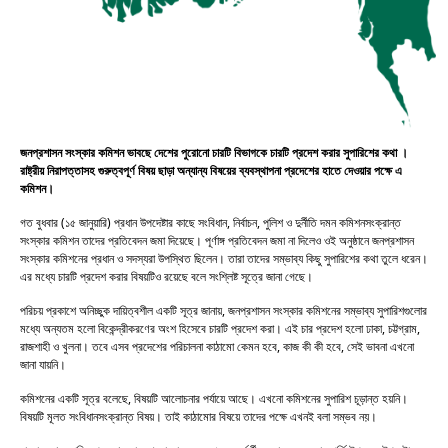
জনপ্রশাসন সংস্কার কমিশন ভাবছে দেশের পুরোনো চারটি বিভাগকে চারটি প্রদেশ করার সুপারিশের কথা ।
রাষ্ট্রীয় নিরাপত্তাসহ গুরুত্বপূর্ণ বিষয় ছাড়া অন্যান্য বিষয়ের ব্যবস্থাপনা প্রদেশের হাতে দেওয়ার পক্ষে এ
কমিশন।
গত বুধবার (১৫ জানুয়ারি) প্রধান উপদেষ্টার কাছে সংবিধান, নির্বাচন, পুলিশ ও দুর্নীতি দমন কমিশনসংক্রান্ত
সংস্কার কমিশন তাদের প্রতিবেদন জমা দিয়েছে। পূর্ণাঙ্গ প্রতিবেদন জমা না দিলেও ওই অনুষ্ঠানে জনপ্রশাসন
সংস্কার কমিশনের প্রধান ও সদস্যরা উপস্থিত ছিলেন। তারা তাদের সম্ভাব্য কিছু সুপারিশের কথা তুলে ধরেন।
এর মধ্যে চারটি প্রদেশ করার বিষয়টিও রয়েছে বলে সংশ্লিষ্ট সূত্রে জানা গেছে।
পরিচয় প্রকাশে অনিচ্ছুক দায়িত্বশীল একটি সূত্র জানায়, জনপ্রশাসন সংস্কার কমিশনের সম্ভাব্য সুপারিশগুলোর
মধ্যে অন্যতম হলো বিকেন্দ্রীকরণের অংশ হিসেবে চারটি প্রদেশ করা। এই চার প্রদেশ হলো ঢাকা, চট্টগ্রাম,
রাজশাহী ও খুলনা। তবে এসব প্রদেশের পরিচালনা কাঠামো কেমন হবে, কাজ কী কী হবে, সেই ভাবনা এখনো
জানা যায়নি।
কমিশনের একটি সূত্র বলেছে, বিষয়টি আলোচনার পর্যায়ে আছে। এখনো কমিশনের সুপারিশ চূড়ান্ত হয়নি।
বিষয়টি মূলত সংবিধানসংক্রান্ত বিষয়। তাই কাঠামোর বিষয়ে তাদের পক্ষে এখনই বলা সম্ভব নয়।