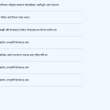
াসিনাকে অভিনন্দন জানালো নাইজেরিয়ার প্রেসিডেন্ট বোলা আহমেদ
উর্বশীর অন্তরঙ্গ ভিডিও ফাঁস
 ভিডিও বার্তা চীনকে শান্ত করতে
নমন্ত্রী নারী উদ্যোক্তা তৈরিতে বিশ্বব্যাংকের বিশেষ তহবিল চান
ক্যামেরার টান আজও অটুট, মঞ্চ-সিনেমা
নিয়েই এগোতে চান নওশাবা
োটের দেশব্যাপী বিক্ষোভের ডাক
রেলিয়ার ঘোষণা বাংলাদেশ সফরের জন্য শক্তিশালী দল
এসএসসি ও সমমানের পরীক্ষার ফলাফল ১০
আগস্ট
োটের দেশব্যাপী বিক্ষোভের ডাক
োটের দেশব্যাপী বিক্ষোভের ডাক
হেপাটাইটিসমুক্ত বাংলাদেশ গড়ে তুলতে
কেটার আল আমিন,ফের বিয়ে করলেন
সম্মিলিত প্রচেষ্টার আহ্বান
ুর মহাসড়ক অবরোধ,সিটি করপোরেশনের গাড়ি চাপায় শ্রমিক নিহত