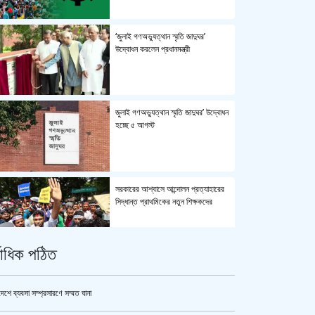
‘জুলাই গণঅভ্যুত্থান স্মৃতি জাদুঘর’
উদ্বোধন করলেন প্রধানমন্ত্রী
জুলাই গণঅভ্যুত্থান স্মৃতি জাদুঘর’ উদ্বোধন
হচ্ছে ৫ আগস্ট
সরকারের আশ্বাসে আন্দোলন প্রত্যাহারের
সিদ্ধান্ত প্রাথমিকের নতুন শিক্ষকদের
্বাধিক পঠিত
পুলিশ কোনো বিশেষ দলের বা গোষ্ঠীর
লাঠিয়াল বাহিনী নয় : স্বরাষ্ট্রমন্ত্রী
দেশে ব্যবসা সম্প্রসারণে সম্মত ঘানা