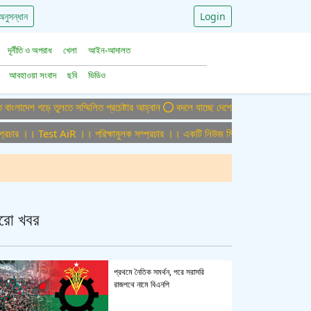
অনুসন্ধান
Login
দূর্নীতি ও অপরাধ
খেলা
আইন-আদালত
আবহাওয়া সংবাদ
ছবি
ভিডিও
গড়ে তুলতে সম্মিলিত প্রচেষ্টার আহ্বান
বদলে যাচ্ছে দেশের বিমান ও পর্যটন খাত, ডিসেম্বর
 ।। Test AiR ।। পরিক্ষামুলক সম্প্রচার ।। একটি নিউজ মিডিয়া হাউজের জন্য অফিস এডমি
রো খবর
প্রথমে নৈতিক সমর্থন, পরে সরাসরি
রাজপথে নামে বিএনপি