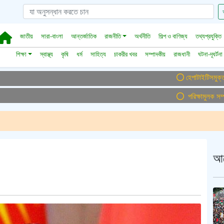
জাতীয়
সারা-বাংলা
আন্তর্জাতিক
রাজনীতি
অর্থনীতি
শিল্প ও বাণিজ্য
তথ্যপ্রযুক্তি
শিক্ষা
স্বাস্থ্য
কৃষি
ধর্ম
সাহিত্য
চাকরীর খবর
সম্পাদকীয়
রাজধানী
ঘটনা-দূঘর্টনা
হেপাটাইটিসমুক্ত বাংলাদেশ 
পরিক্ষামুলক সম্প্রচার
আ