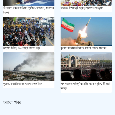
কী কারণে ইরানে অভিযান স্থগিত রেখেছেন, জানালেন
ভারতের শিক্ষামন্ত্রী ধর্মেন্দ্র প্রধানের পদত্যাগ
ট্রাম্প
উত্তাল দিল্লি, ১৬ মেট্রো স্টেশন বন্ধ
কুয়েত-বাহরাইনে ইরানের হামলা, বাজছে সাইরেন
কুয়েত, বাহরাইনে ফের হামলা চালাল ইরান
লাল পতাকায় পরিপূর্ণ খামেনির দাফন অনুষ্ঠান, কী বার্তা
দিচ্ছে?
আরো খবর