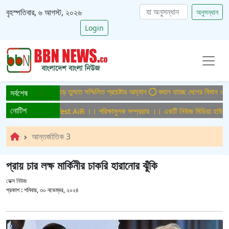
বৃহস্পতিবার, ৬ আগস্ট, ২০২৬
অনুসন্ধান
Login
মুক্ত বাংলাদেশ গড়ে তুলতে সম্মিলিত প্রচেষ্টার আহ্বান
বদলে যাচ্ছে দেশের বিমান ও পর্যটন
সর্বশেষ
নোটিশ
ুলক সম্প্রচার ।। Test AiR ।। পরিক্ষামুলক সম্প্রচার ।। একটি নিউজ মিডিয়া হাউজের জ
আন্তর্জাতিক 3
প্রায় চার লক্ষ মার্কিনীর চাকরি হারানোর ঝুঁকি
ডেক্স নিউজ
প্রকাশ :
শনিবার, ৩০ নভেম্বর, ২০২৪