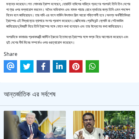
মন্তব্য করেছেন।গত সোমবার ট্রাম্প বলেছেন, হোয়াইট হাউসের দায়িত্ব গ্রহণের পরপরই তিনি তিন দেশের
পণ্যের ওপর শুল্কারোপ করবেন। অবৈধ অভিবাসন এবং মাদক পাচার রোধে ব্যর্থতার জন্য তিনি এমন পদক্ষেপ
নিবেন বলে জানিয়েছেন। তার দাবি এর ফলে মার্কিন উৎপাদন শিল্প আরো শক্তিশালী হবে।অবশ্য অর্থনীতিবিদরা
ট্রাম্পের এই সিদ্ধান্তের ব্যাপারে সংশয় প্রকাশ করেছেন।মেক্সিকোর প্রেসিডেন্ট ক্লোদি য়া শেইনবাউম
জানিয়েছেন,বিষয়টি নিয়ে তিনি ট্রাম্পের সঙ্গে ফোনে কথা বলেছেন এবং তার উদ্বেগের কথা জানিয়েছেন।
অপরদিকে কানাডার প্রধানমন্ত্রী জাস্টিন ট্রুডো ইতোমধ্যে ট্রাম্পের সঙ্গে শুল্ক নিয়ে আলোচনা করেছেন এবং
দুই দেশের দীর্ঘ দিনের সম্পর্কেও ওপর গুরত্বারোপ করেছেন।
Share
আন্তর্জাতিক এর সর্বশেষ