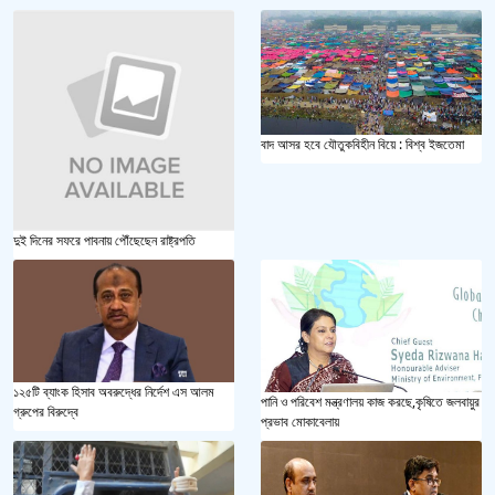
বাদ আসর হবে যৌতুকবিহীন বিয়ে : বিশ্ব ইজতেমা
দুই দিনের সফরে পাবনায় পৌঁছেছেন রাষ্ট্রপতি
১২৫টি ব্যাংক হিসাব অবরুদ্ধের নির্দেশ এস আলম
পানি ও পরিবেশ মন্ত্রণালয় কাজ করছে,কৃষিতে জলবায়ুর
গ্রুপের বিরুদ্বে
প্রভাব মোকাবেলায়