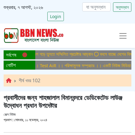
শুক্রবার, ৭ আগস্ট, ২০২৬
অনুসন্ধান
Login
টাইটিসমুক্ত বাংলাদেশ গড়ে তুলতে সম্মিলিত প্রচেষ্টার আহ্বান
বদলে যাচ্ছে দেশের বিমান ও প
সর্বশেষ
নোটিশ
ক্ষামুলক সম্প্রচার ।। Test AiR ।। পরিক্ষামুলক সম্প্রচার ।। একটি নিউজ মিডিয়া হাউ
শীর্ষ খবর 102
প্রবাসীদের জন্য শাহজালাল বিমানবন্দরে ডেডিকেটেড লাউঞ্জ
উদ্বোধন প্রধান উপদেষ্টার
ডেক্স নিউজ
প্রকাশ :
সোমবার, ১১ নভেম্বর, ২০২৪