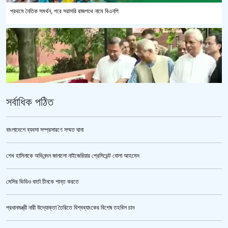
প্রথমে নৈতিক সমর্থন, পরে সরাসরি রাজপথে নামে বিএনপি
সর্বাধিক পঠিত
বাংলাদেশে ব্যবসা সম্প্রসারণে সম্মত ঘানা
শেখ হাসিনাকে অভিনন্দন জানালো নাইজেরিয়ার প্রেসিডেন্ট বোলা আহমেদ
‘জুলাই গণঅভ্যুত্থান স্মৃতি জাদুঘর’ উদ্বোধন করলেন প্রধানমন্ত্রী
মেসির ভিডিও বার্তা চীনকে শান্ত করতে
প্রধানমন্ত্রী নারী উদ্যোক্তা তৈরিতে বিশ্বব্যাংকের বিশেষ তহবিল চান