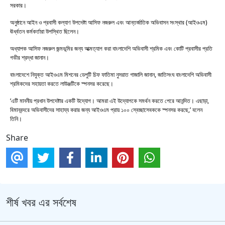
সরকার।
অনুষ্ঠানে আইন ও প্রবাসী কল্যাণ উপদেষ্টা আসিফ নজরুল এবং আন্তর্জাতিক অভিবাসন সংস্থার (আইওএম)
ঊর্ধ্বতন কর্মকর্তারা উপস্থিত ছিলেন।
অধ্যাপক আসিফ নজরুল জন্মভূমির জন্য আত্মত্যাগ করা বাংলাদেশি অভিবাসী শ্রমিক এবং কোটি প্রবাসীর প্রতি
গভীর শ্রদ্ধা জানান।
বাংলাদেশে নিযুক্ত আইওএম মিশনের ডেপুটি চিফ ফাতিমা নুসরাত গাজালি জানান, জাতিসংঘ বাংলাদেশি অভিবাসী
শ্রমিকদের সহায়তা করতে লাউঞ্জটিকে স্পনসর করেছে।
‘এটি মাননীয় প্রধান উপদেষ্টার একটি উদ্যোগ। আমরা এই উদ্যোগকে সমর্থন করতে পেরে আনন্দিত। এছাড়া,
বিমানবন্দরে অভিবাসীদের সাহায্য করার জন্য আইওএম প্রায় ১০০ স্বেচ্ছাসেবককে স্পনসর করছে,’ বলেন
তিনি।
Share
শীর্ষ খবর এর সর্বশেষ