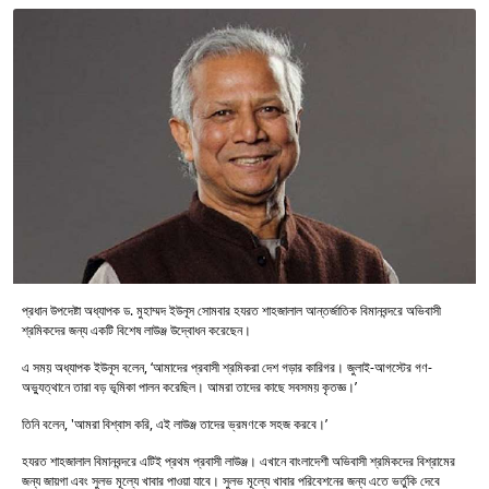
প্রধান উপদেষ্টা অধ্যাপক ড. মুহাম্মদ ইউনূস সোমবার হযরত শাহজালাল আন্তর্জাতিক বিমানবন্দরে অভিবাসী
শ্রমিকদের জন্য একটি বিশেষ লাউঞ্জ উদ্বোধন করেছেন।
এ সময় অধ্যাপক ইউনূস বলেন, ‘আমাদের প্রবাসী শ্রমিকরা দেশ গড়ার কারিগর। জুলাই-আগস্টের গণ-
অভ্যুত্থানে তারা বড় ভূমিকা পালন করেছিল। আমরা তাদের কাছে সবসময় কৃতজ্ঞ।’
তিনি বলেন, 'আমরা বিশ্বাস করি, এই লাউঞ্জ তাদের ভ্রমণকে সহজ করবে।’
হযরত শাহজালাল বিমানবন্দরে এটিই প্রথম প্রবাসী লাউঞ্জ। এখানে বাংলাদেশী অভিবাসী শ্রমিকদের বিশ্রামের
জন্য জায়গা এবং সুলভ মূল্যে খাবার পাওয়া যাবে। সুলভ মূল্যে খাবার পরিবেশনের জন্য এতে ভর্তুকি দেবে