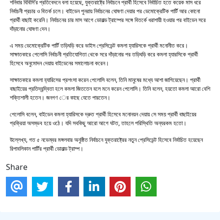
শনিবার বিবিসি’র প্রতিবেদনে বলা হয়েছে, যুক্তরাষ্ট্রে নির্বাচনে প্রার্থী হিসেবে নির্বাচিত হতে কয়েক মাস ধরে
নির্বাচনী প্রচার ও বিতর্ক চলে। বাইডেন পুনরায় নির্বাচনের ঘোষণা দেয়ার পর ডেমোক্রেটিক পার্টি আর কোনো
প্রার্থী বাছাই করেনি। নির্বাচনের চার মাস আগে ডোনাল্ড ট্রাম্পের সঙ্গে বিতর্কে ধরাশায়ী হওয়ার পর বাইডেন সরে
দাঁড়ানোর ঘোষণা দেন।
এ সময় ডেমোক্রেটিক পার্টি তড়িঘড়ি করে ভাইস প্রেসিডেন্ট কমলা হ্যারিসকে প্রার্থী মনোনীত করে।
সাক্ষাতকারে পেলোসি নির্বাচনী প্রতিযোগিতা থেকে সরে দাঁড়ানোর পর তড়িঘড়ি করে কমলা হ্যারসিকে প্রার্থী
হিসেবে অনুমোদন দেয়ায় বাইডেনের সমালোচনা করেন।
সাক্ষাতকারে কমলা হ্যারিসের প্রশংসা করেন পেলোসি বলেন, তিনি মানুষের মধ্যে আশা জাগিয়েছেন। প্রার্থী
বাছাইয়ের প্রতিদ্বন্দ্বিতা হলে কমলা জিততেন বলে মনে করেন পেলোসি। তিনি বলেন, হয়তো কমলা আরো বেশি
শক্তিশালী হতেন। জনগণ ের কাছে যেতে পারতেন।
পেলোসি বলেন, বাইডেন কমলা হ্যারিসকে দ্রুত প্রার্থী হিসেবে মনোনয়ন দেয়ায় সে সময় প্রার্থী বাছাইয়ের
প্রক্রিয়া অসম্ভব হয়ে ওঠে। যদি সবকিছু আরো আগে ঘটত, তাহলে পরিস্থিতি অন্যরকম হতো।
উল্লেখ্য, গত ৫ নভেম্বর মঙ্গলবার অনুষ্ঠিত নির্বাচনে যুক্তরাষ্ট্রের নতুন প্রেসিডেন্ট হিসেবে নির্বাচিত হয়েছেন
রিপাবলিকান পার্টির প্রার্থী ডোনাল্ড ট্রাম্প।
Share