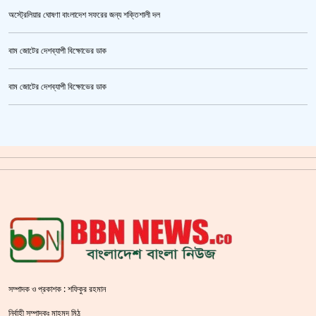
অস্ট্রেলিয়ার ঘোষণা বাংলাদেশ সফরের জন্য শক্তিশালী দল
বাম জোটের দেশব্যাপী বিক্ষোভের ডাক
জুলাই গণঅভ্যুত্থান স্মৃতি জাদুঘর’ উদ্বোধন হচ্ছে ৫ আগস্ট
বাম জোটের দেশব্যাপী বিক্ষোভের ডাক
ক্রিকেটার আল আমিন,ফের বিয়ে করলেন
গাজীপুর মহাসড়ক অবরোধ,সিটি করপোরেশনের গাড়ি চাপায় শ্রমিক নিহত
সয়াবিন তেলের দাম লিটারে কমলো ১০ টাকা
জাল ভিসায় ইউরোপে মানুষ পাঠানোর অভিযোগে,শাহজালাল থেকে গ্রেপ্তার পাঁচজন
‘শ্লীলতাহানির সত্যতা’ মিলেছে শিক্ষক মুরাদের বিরুদ্ধে
সরকারের আশ্বাসে আন্দোলন প্রত্যাহারের সিদ্ধান্ত প্রাথমিকের নতুন শিক্ষকদের
সম্পাদক ও প্রকাশক : শফিকুর রহমান
শহীদ বেদীতে ফুল হাতে মানুষের ঢল
নির্বাহী সম্পাদকঃ মাহমুদ মিঠু