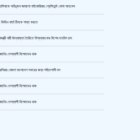
াসিনাকে অভিনন্দন জানালো নাইজেরিয়ার প্রেসিডেন্ট বোলা আহমেদ
উর্বশীর অন্তরঙ্গ ভিডিও ফাঁস
 ভিডিও বার্তা চীনকে শান্ত করতে
নমন্ত্রী নারী উদ্যোক্তা তৈরিতে বিশ্বব্যাংকের বিশেষ তহবিল চান
ক্যামেরার টান আজও অটুট, মঞ্চ-সিনেমা
নিয়েই এগোতে চান নওশাবা
োটের দেশব্যাপী বিক্ষোভের ডাক
রেলিয়ার ঘোষণা বাংলাদেশ সফরের জন্য শক্তিশালী দল
এসএসসি ও সমমানের পরীক্ষার ফলাফল ১০
আগস্ট
োটের দেশব্যাপী বিক্ষোভের ডাক
োটের দেশব্যাপী বিক্ষোভের ডাক
হেপাটাইটিসমুক্ত বাংলাদেশ গড়ে তুলতে
কেটার আল আমিন,ফের বিয়ে করলেন
সম্মিলিত প্রচেষ্টার আহ্বান
ুর মহাসড়ক অবরোধ,সিটি করপোরেশনের গাড়ি চাপায় শ্রমিক নিহত