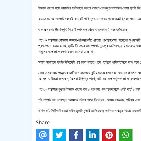
ইমরান খানের সঙ্গে কারাগারে দুর্ব্যবহার করলে থাকলে দেশজুড়ে শাটডাউন দেয়ার হুমকি
২০২৩ সালের আগস্ট থেকেই কারাবন্দী পাকিস্তানের সাবেক প্রধানমন্ত্রী ইমরান খান। তার
এক এক্স পোস্টের উদ্ধৃতি দিয়ে ইসলামাবাদ থেকে এএফপি এই খবর জানিয়েছে।
গত ২৮ অক্টোবর সোমবার উত্তর-পশ্চিমাঞ্চলীয় খাইবার পাখতুনখোয়া প্রদেশের মুখ্যমন্ত্
প্রদেশের সরকারকে এই হুমকি দিয়েছেন এক্স পোস্টে গান্দাপুর জানিয়েছেন, ‘ইমরানকে খাব
মানুষের সঙ্গে তাকে দেখা করতেও দেয়া হচ্ছে না।
‘আমি আপনাকে হুমকি দিচ্ছি;যদি এই রকম চলতে থাকে, তাহলে পাকিস্তানকে বন্ধ করে 
সোম ও মঙ্গলবার পাঞ্জাবের আদিয়ালা কারাগারে বন্দি ইমরানর সঙ্গে বোন আলেমা ও উজমা খ
আলেমা ও উজমা বলেছেন, ‘আমরা উদ্বিগ্ন কারণ, ভাইয়ের সঙ্গে কর্তৃপক্ষ ভালো ব্যবহার
গত ৩০ অক্টোবর বুধবার ইমরান খানের পক্ষ থেকে তার এক্স অ্যাকাউন্টে একটি বার্তা পোস্ট ক
ওই পোস্টে খান বলেছেন, ‘আমাকে বাইরে যেতে দিচ্ছে না। আমার ডাক্তার, পরিবার এবং
এদিক ে পিটিআই নেতা সাঈদ জুলফি বুখারি জানিয়েছেন, খাইবার পাখতুন খোয়ার রাজধানী পে
Share