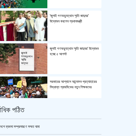
‘জুলাই গণঅভ্যুত্থান স্মৃতি জাদুঘর’
উদ্বোধন করলেন প্রধানমন্ত্রী
জুলাই গণঅভ্যুত্থান স্মৃতি জাদুঘর’ উদ্বোধন
হচ্ছে ৫ আগস্ট
সরকারের আশ্বাসে আন্দোলন প্রত্যাহারের
সিদ্ধান্ত প্রাথমিকের নতুন শিক্ষকদের
্বাধিক পঠিত
পুলিশ কোনো বিশেষ দলের বা গোষ্ঠীর
লাঠিয়াল বাহিনী নয় : স্বরাষ্ট্রমন্ত্রী
দেশে ব্যবসা সম্প্রসারণে সম্মত ঘানা