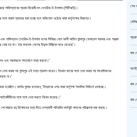
শেখ হ
 দিয়েছে পাকিস্তানের প্রধান বিরোধী দল তেহরিক-ই-ইনসাফ (পিটিআই)।
 সঙ্গে খারাপ ব্যবহার করা হচ্ছে বলে অভিযোগ ওঠেছে কারা কর্তৃপক্ষের বিরুদ্ধে।
মেসির
প্রধা
রী এবং পাকিস্তান তেহরিক-ই-ইনসাফ দলের সিনিয়র নেতা আলী আমিন গান্দাপুর ফেডারেল সরকার এবং পাঞ্জাব
ার দেয়া হয় না। তার কনডেম সেলের বিদ্যুৎ বিচ্ছিন্ন করে রেখেছে’।
বাম জ
দেব এবং সরকারকে পদত্যাগে বাধ্য করবো।’
অস্ট্
ান দেখা করার পর গান্দাপুর এই তথ্য প্রকাশ করেন। ইমরান খানের সঙ্গে দেখা করার পর সাংবাদিকদের
 করছে না।’
বাম জ
রা হয়েছিল। বার্তায় গান্দার বলেছেন, ‘ইমরানের ওপর কারা কর্তৃপক্ষ ‘মানসিক নির্যাতন’ চালাচ্ছে।
 আইনজীবীদের সঙ্গে সঙ্গে দেখা করতে নিষেধ করেছে।’
বাম জ
শোয়ারে বড় বিক্ষোভের মধ্য দিয়ে দেশব্যাপী শাটডাউন কর্মসূচি পালনের পরিকল্পনা শুরু করছে।
ক্রি
গাজীপ