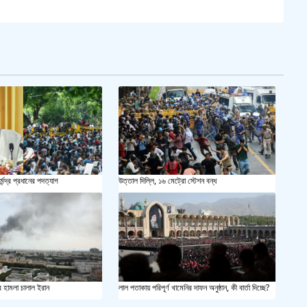
সয়াবি
জাল ভ
‘শ্লী
শহীদ 
স্বরাষ
্মেন্দ্র প্রধানের পদত্যাগ
উত্তাল দিল্লি, ১৬ মেট্রো স্টেশন বন্ধ
খুলন
আজ ম
দেশের
র হামলা চালাল ইরান
লাল পতাকায় পরিপূর্ণ খামেনির দাফন অনুষ্ঠান, কী বার্তা দিচ্ছে?
একুশে