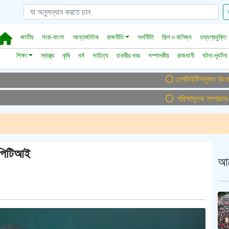
জাতীয়
সারা-বাংলা
আন্তর্জাতিক
রাজনীতি
অর্থনীতি
শিল্প ও বাণিজ্য
তথ্যপ্রযুক্তি
শিক্ষা
স্বাস্থ্য
কৃষি
ধর্ম
সাহিত্য
চাকরীর খবর
সম্পাদকীয়
রাজধানী
ঘটনা-দূঘর্টনা
হেপাটাইটিসমুক্ত বাংলাদেশ গড়ে 
পরিক্ষামুলক সম্প্রচার ।। 
: পিটিআই
আ