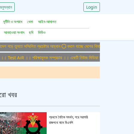
অনুসন্ধান
Login
দূর্নীতি ও অপরাধ
খেলা
আইন-আদালত
আবহাওয়া সংবাদ
ছবি
ভিডিও
তুলতে সম্মিলিত প্রচেষ্টার আহ্বান
বদলে যাচ্ছে দেশের বিমান ও পর্যটন খাত, ডিসেম্বরে আসছ
Test AiR ।। পরিক্ষামুলক সম্প্রচার ।। একটি নিউজ মিডিয়া হাউজের জন্য অফিস এডমিন পু
রো খবর
প্রথমে নৈতিক সমর্থন, পরে সরাসরি
রাজপথে নামে বিএনপি