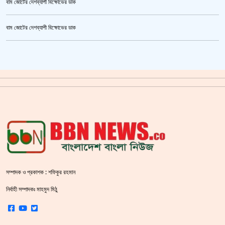
বাম জোটের দেশব্যাপী বিক্ষোভের ডাক
তনু হত্যা মামলায় ফের গ্রেপ্তার সাবেক সেনাসদস্য হাফিজুর রহমান
বাম জোটের দেশব্যাপী বিক্ষোভের ডাক
ক্রিকেটার আল আমিন,ফের বিয়ে করলেন
গাজীপুর মহাসড়ক অবরোধ,সিটি করপোরেশনের গাড়ি চাপায় শ্রমিক নিহত
সয়াবিন তেলের দাম লিটারে কমলো ১০ টাকা
জাল ভিসায় ইউরোপে মানুষ পাঠানোর অভিযোগে,শাহজালাল থেকে গ্রেপ্তার পাঁচজন
‘শ্লীলতাহানির সত্যতা’ মিলেছে শিক্ষক মুরাদের বিরুদ্ধে
প্রথমে নৈতিক সমর্থন, পরে সরাসরি রাজপথে নামে বিএনপি
সম্পাদক ও প্রকাশক : শফিকুর রহমান
শহীদ বেদীতে ফুল হাতে মানুষের ঢল
নির্বাহী সম্পাদকঃ মাহমুদ মিঠু
স্বরাষ্ট্রমন্ত্রীর হুঁশিয়ারি বিএনপিকে ক‌ঠোর হ‌স্তে দমন করা হবে :