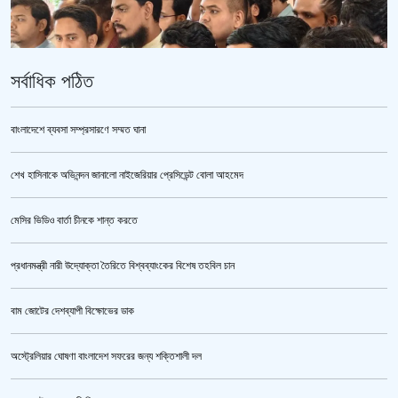
সর্বাধিক পঠিত
বাংলাদেশে ব্যবসা সম্প্রসারণে সম্মত ঘানা
শেখ হাসিনাকে অভিনন্দন জানালো নাইজেরিয়ার প্রেসিডেন্ট বোলা আহমেদ
ভারতকে ভয় পেয়েই কি ফেলানী ও মোদিবিরোধী আন্দোলনের ছবি সরানো হয়েছে?’
মেসির ভিডিও বার্তা চীনকে শান্ত করতে
প্রধানমন্ত্রী নারী উদ্যোক্তা তৈরিতে বিশ্বব্যাংকের বিশেষ তহবিল চান
বাম জোটের দেশব্যাপী বিক্ষোভের ডাক
অস্ট্রেলিয়ার ঘোষণা বাংলাদেশ সফরের জন্য শক্তিশালী দল