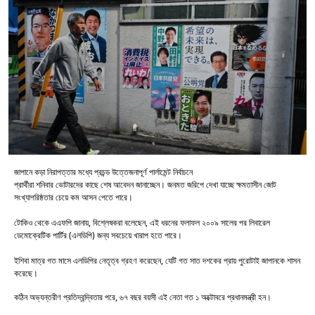
জাপানে কড়া নিরাপত্তার মধ্যে প্রচন্ড উত্তেজনাপূর্ণ পার্লামেন্ট নির্বাচনে
প্রার্থীরা শনিবার ভোটারদের কাছে শেষ আবেদন জানাচ্ছেন। জনমত জরিপে দেখা যাচ্ছে ক্ষমতাসীন জোট
সংখ্যাগরিষ্ঠতার চেয়ে কম আসন পেতে পারে।
টোকিও থেকে এএফপি জানায়, বিশ্লেষকরা বলেছেন, এই ধরনের ফলাফল ২০০৯ সালের পর লিবারেল
ডেমোক্রেটিক পার্টির (এলডিপি) জন্য সবচেয়ে খারাপ হতে পারে।
ইশিবা মাত্র গত মাসে এলডিপির নেতৃত্ব গ্রহণ করেছেন, যেটি গত সাত দশকের প্রায় পুরোটাই জাপানকে শাসন
করেছে।
কঠিন অভ্যন্তরীণ প্রতিদ্বন্দ্বিতার পরে, ৬৭ বছর বয়সী এই নেতা গত ১ অক্টোবরে প্রধানমন্ত্রী হন।