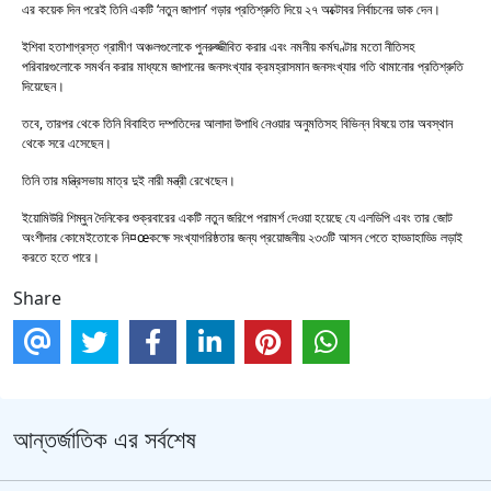
এর কয়েক দিন পরেই তিনি একটি ‘নতুন জাপান’ গড়ার প্রতিশ্রুতি দিয়ে ২৭ অক্টোবর নির্বাচনের ডাক দেন।
ইশিবা হতাশাগ্রস্ত গ্রামীণ অঞ্চলগুলোকে পুনরুজ্জীবিত করার এবং নমনীয় কর্মঘণ্টার মতো নীতিসহ
পরিবারগুলোকে সমর্থন করার মাধ্যমে জাপানের জনসংখ্যার ক্রমহ্রাসমান জনসংখ্যার গতি থামানোর প্রতিশ্রুতি
দিয়েছেন।
তবে, তারপর থেকে তিনি বিবাহিত দম্পতিদের আলাদা উপাধি নেওয়ার অনুমতিসহ বিভিন্ন বিষয়ে তার অবস্থান
থেকে সরে এসেছেন।
তিনি তার মন্ত্রিসভায় মাত্র দুই নারী মন্ত্রী রেখেছেন।
ইয়োমিউরি শিম্বুন দৈনিকের শুক্রবারের একটি নতুন জরিপে পরামর্শ দেওয়া হয়েছে যে এলডিপি এবং তার জোট
অংশীদার কোমেইতোকে নি¤œকক্ষে সংখ্যাগরিষ্ঠতার জন্য প্রয়োজনীয় ২৩৩টি আসন পেতে হাড্ডাহাড্ডি লড়াই
করতে হতে পারে।
Share
আন্তর্জাতিক এর সর্বশেষ