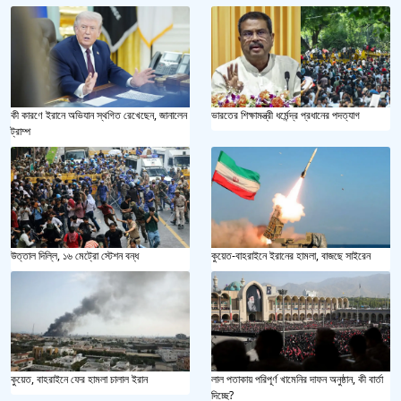
কী কারণে ইরানে অভিযান স্থগিত রেখেছেন, জানালেন
ভারতের শিক্ষামন্ত্রী ধর্মেন্দ্র প্রধানের পদত্যাগ
ট্রাম্প
উত্তাল দিল্লি, ১৬ মেট্রো স্টেশন বন্ধ
কুয়েত-বাহরাইনে ইরানের হামলা, বাজছে সাইরেন
কুয়েত, বাহরাইনে ফের হামলা চালাল ইরান
লাল পতাকায় পরিপূর্ণ খামেনির দাফন অনুষ্ঠান, কী বার্তা
দিচ্ছে?