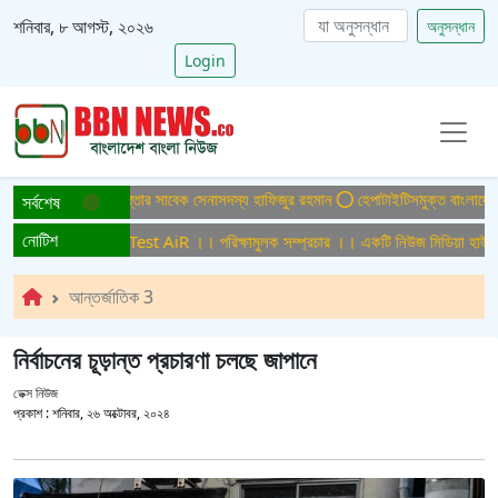
শনিবার, ৮ আগস্ট, ২০২৬
অনুসন্ধান
Login
া মামলায় ফের গ্রেপ্তার সাবেক সেনাসদস্য হাফিজুর রহমান
হেপাটাইটিসমুক্ত বাংলাদেশ গড়ে তু
সর্বশেষ
নোটিশ
মুলক সম্প্রচার ।। Test AiR ।। পরিক্ষামুলক সম্প্রচার ।। একটি নিউজ মিডিয়া হাউজের 
আন্তর্জাতিক 3
নির্বাচনের চূড়ান্ত প্রচারণা চলছে জাপানে
ডেক্স নিউজ
প্রকাশ :
শনিবার, ২৬ অক্টোবর, ২০২৪