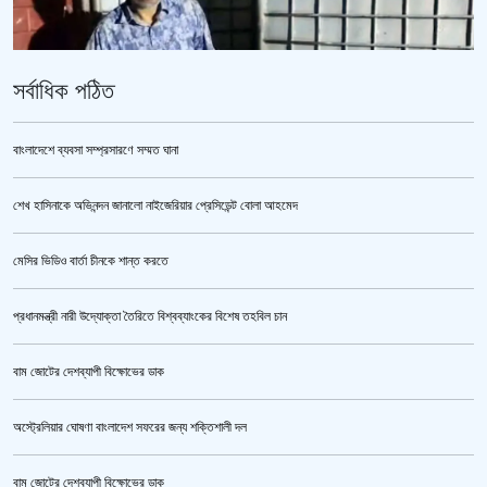
সর্বাধিক পঠিত
বাংলাদেশে ব্যবসা সম্প্রসারণে সম্মত ঘানা
শেখ হাসিনাকে অভিনন্দন জানালো নাইজেরিয়ার প্রেসিডেন্ট বোলা আহমেদ
তনু হত্যা মামলায় ফের গ্রেপ্তার সাবেক সেনাসদস্য হাফিজুর রহমান
মেসির ভিডিও বার্তা চীনকে শান্ত করতে
প্রধানমন্ত্রী নারী উদ্যোক্তা তৈরিতে বিশ্বব্যাংকের বিশেষ তহবিল চান
বাম জোটের দেশব্যাপী বিক্ষোভের ডাক
অস্ট্রেলিয়ার ঘোষণা বাংলাদেশ সফরের জন্য শক্তিশালী দল
বাম জোটের দেশব্যাপী বিক্ষোভের ডাক