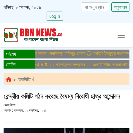
শনিবার, ৮ আগস্ট, ২০২৬
অনুসন্ধান
Login
ামলায় ফের গ্রেপ্তার সাবেক সেনাসদস্য হাফিজুর রহমান
হেপাটাইটিসমুক্ত বাংলাদেশ গড়ে তুলত
সর্বশেষ
নোটিশ
লক সম্প্রচার ।। Test AiR ।। পরিক্ষামুলক সম্প্রচার ।। একটি নিউজ মিডিয়া হাউজের জন
রাজনীতি 4
কেন্দ্রীয় কমিটি গঠন করেছে বৈষম্য বিরোধী ছাত্র আন্দোলন
ডেক্স নিউজ
প্রকাশ :
মঙ্গলবার, ২২ অক্টোবর, ২০২৪