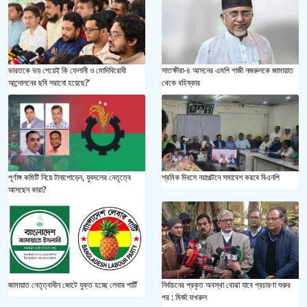
ভারতকে ভয় পেয়েই কি ফেলানী ও মোদিবিরোধী
সাতক্ষীরা-৪ আসনের এমপি গাজী নজরুলকে জামায়াত
আন্দোলনের ছবি সরানো হয়েছে?’
থেকে বহিষ্কার
পূর্ণাঙ্গ কমিটি নিয়ে টানাপোড়েন, যুবদলের নেতৃত্বে
শ্রমিক দিবসে নয়াপল্টনে সমাবেশ করবে বিএনপি
আসছেন কারা?
জামায়াত নেতৃত্বাধীন জোটে যুক্ত হচ্ছে লেবার পার্টি
নির্বাচনের প্রকৃত অবস্থা বোঝা যাবে প্রচারণা শুরুর
পর : মির্জা ফখরুল