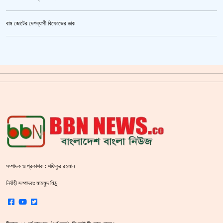
প্রথমে নৈতিক সমর্থন, পরে সরাসরি রাজপথে নামে বিএনপি
বাম জোটের দেশব্যাপী বিক্ষোভের ডাক
ক্রিকেটার আল আমিন,ফের বিয়ে করলেন
গাজীপুর মহাসড়ক অবরোধ,সিটি করপোরেশনের গাড়ি চাপায় শ্রমিক নিহত
সয়াবিন তেলের দাম লিটারে কমলো ১০ টাকা
জাল ভিসায় ইউরোপে মানুষ পাঠানোর অভিযোগে,শাহজালাল থেকে গ্রেপ্তার পাঁচজন
‘শ্লীলতাহানির সত্যতা’ মিলেছে শিক্ষক মুরাদের বিরুদ্ধে
‘জুলাই গণঅভ্যুত্থান স্মৃতি জাদুঘর’ উদ্বোধন করলেন প্রধানমন্ত্রী
সম্পাদক ও প্রকাশক : শফিকুর রহমান
শহীদ বেদীতে ফুল হাতে মানুষের ঢল
নির্বাহী সম্পাদকঃ মাহমুদ মিঠু
স্বরাষ্ট্রমন্ত্রীর হুঁশিয়ারি বিএনপিকে ক‌ঠোর হ‌স্তে দমন করা হবে :