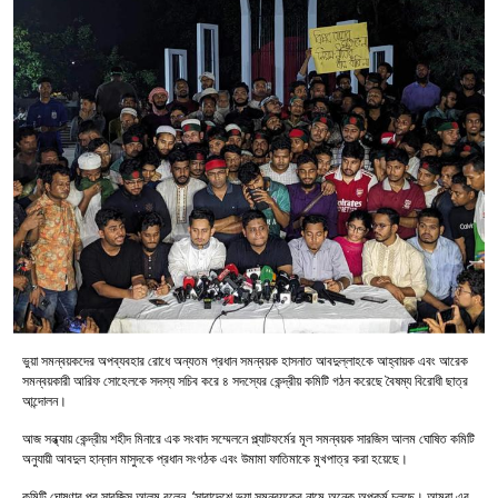
ভুয়া সমন্বয়কদের অপব্যবহার রোধে অন্যতম প্রধান সমন্বয়ক হাসনাত আবদুল্লাহকে আহ্বায়ক এবং আরেক
সমন্বয়কারী আরিফ সোহেলকে সদস্য সচিব করে ৪ সদস্যের কেন্দ্রীয় কমিটি গঠন করেছে বৈষম্য বিরোধী ছাত্র
আন্দোলন।
আজ সন্ধ্যায় কেন্দ্রীয় শহীদ মিনারে এক সংবাদ সম্মেলনে প্ল্যাটফর্মের মূল সমন্বয়ক সারজিস আলম ঘোষিত কমিটি
অনুযায়ী আবদুল হান্নান মাসুদকে প্রধান সংগঠক এবং উমামা ফাতিমাকে মুখপাত্র করা হয়েছে।
কমিটি ঘোষণার পর সারজিস আলম বলেন, ‘সারাদেশে ভুয়া সমন্বয়কের নামে অনেক অপকর্ম চলছে। আমরা এর