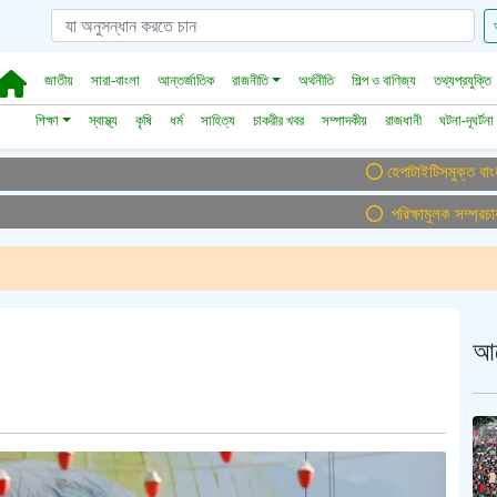
জাতীয়
সারা-বাংলা
আন্তর্জাতিক
রাজনীতি
অর্থনীতি
শিল্প ও বাণিজ্য
তথ্যপ্রযুক্তি
শিক্ষা
স্বাস্থ্য
কৃষি
ধর্ম
সাহিত্য
চাকরীর খবর
সম্পাদকীয়
রাজধানী
ঘটনা-দূঘর্টনা
হেপাটাইটিসমুক্ত বাংলাদেশ গড়ে ত
পরিক্ষামুলক সম্প্রচার ।। T
আ