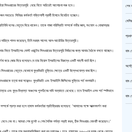
ইয়াহিয়া সিনওয়ারের উত্তরসূরি বেছে নিতে অচিরেই আলোচনা শুরু হবে।
শেখ হ
 সবচেয়ে সিনিয়র কর্মকর্তা শক্তিশালী প্রার্থী হিসাবে বিবেচিত হচ্ছেন।
মেসির
রতিনিধি দলের নেতৃত্ব দিয়ে থাকেন। তাকে গাজা পরিস্থিতি সম্পর্কে গভীর জ্ঞান, সংযোগ ও বোঝাপড়ার
প্রধা
েবে দায়িত্ব পালন করেছেন, তিনি মরহুম সালেহ আল-আরৌরির উত্তরসূরি।
বার নিহত ইসরাইলের মোস্ট ওয়ান্টেড সিনওয়ারের উত্তরসূরি নির্বাচনের জন্য আবার বৈঠকে বসতে যাচ্ছেন।
বাম জ
র্ণনা করে জোর দিয়ে বলেছেন যে তার নিয়োগ ইসরাইলের বিরুদ্ধে একটি সাহসী বার্তা ছিল।
অস্ট্
িনওয়ারের নেতৃত্ব যেকোনো যুদ্ধবিরতি চুক্তির ক্ষেত্রে একটি উল্লেখযোগ্য বাধা ছিল।
সিনওয়ারকে হত্যা করা সত্ত্বেও যুদ্ধবিরতি এবং ইসরাইলি জিম্মিদের মুক্তির শর্ত বদলায়নি।
বাম জ
তান্তর এবং যুদ্ধ-বিধ্বস্ত অঞ্চলের পুনর্গঠনের দাবি অব্যাহত রেখেছে। তবে ইসরাইল এসব শর্ত স্পষ্টভাবে
বাম জ
ান সম্পর্কে প্রশ্ন করা হলে হামাস কর্মকর্তারা প্রতিক্রিয়ায় বলেছেন: 'আমাদের পক্ষে আত্মসমর্পণ করা
ক্রি
মেনে নেব না। আমরা শেষ বুলেট ও শেষ সৈনিক পর্যন্ত লড়াই করব, ঠিক সিনওয়ার যেমনটি করেছেন।'
গাজীপ
ষতির একটি। তাকে তার স্থলাঅভিষিক্ত করা বড় চ্যালেঞ্জ। তবে, হামাসের ১৯৯০-এর দশক থেকে নেতৃত্ব