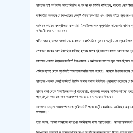
হামাসের দুই কর্মকর্তার বরাতে ব্রিটিশ সংবাদ মাধ্যম বিবিসি জানিয়েছে, গ্রুপের নেতা 
কর্মকর্তারা বলেছেন যে সিনওয়ারের ডেপুটি খলিল আল-হায়া এবং গাজার বাইরে গ্রুপের একজন
বর্তমানে কাতারে অবস্থানরত আল-হায়া ইসরাইলের সঙ্গে যুদ্ধবিরতি আলোচনায় হামাস প্
অধিকারী বলে মনে করা হয়।
খলিল আল-হায়া গত আগস্ট থেকে হামাসের রাজনৈতিক ব্যুরোর ডেপুটি চেয়ারম্যান হিস
তেহরানে সাবেক নেতা ইসমাইল হানিয়াহ হত্যার মাত্র দুই মাস পর হামাস নেতারা গত বুধ
হামাসের একজন ঊর্ধ্বতন কর্মকর্তা সিনওয়ারকে ৭ অক্টোবরের হামলার মূল নায়ক হিসেবে ব
এদিকে জুলাই থেকে যুদ্ধবিরতি আলোচনা স্থবির হয়ে পড়েছে। অনেকে বিশ্বাস করেন যে স
হামাসের একজন জ্যেষ্ঠ কর্মকর্তা ব্রিটিশ সংবাদ মাধ্যম বিবিসিকে পুনর্ব্যক্ত করেছেন যে 
হামাস গাজা থেকে ইসরাইলের সম্পূর্ণ প্রত্যাহার, শত্রুতার অবসান, মানবিক সাহায্য হস্
প্রত্যাখ্যান করে হামাসকে আত্মসমর্পণ করতে হবে বলে জোর দিয়েছে।
হামাসকে অস্ত্র ও আত্মসমর্পণের জন্য ইসরাইলি প্রধানমন্ত্রী বেঞ্জামিন নেতানিয়াহুর আহ্ব
অসম্ভব।'
তারা বলেন, 'আমরা আমাদের জনগণের স্বাধীনতার জন্য লড়াই করছি। আমরা আত্মসমর্পণ 
সিনওয়ারের হত্যাকাণ্ড কয়েক দশকের মধ্যে সংগঠনের জন্য সবচেয়ে উল্লেখযোগ্য ক্