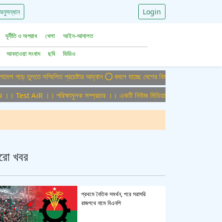
অনুসন্ধান
Login
দূর্নীতি ও অপরাধ
খেলা
আইন-আদালত
আবহাওয়া সংবাদ
ছবি
ভিডিও
ুলতে সম্মিলিত প্রচেষ্টার আহ্বান
বদলে যাচ্ছে দেশের বিমান ও পর্যটন খাত, ডিসেম্বরে আসছ
est AiR ।। পরিক্ষামুলক সম্প্রচার ।। একটি নিউজ মিডিয়া হাউজের জন্য অফিস এডমিন পুর
রো খবর
প্রথমে নৈতিক সমর্থন, পরে সরাসরি
রাজপথে নামে বিএনপি