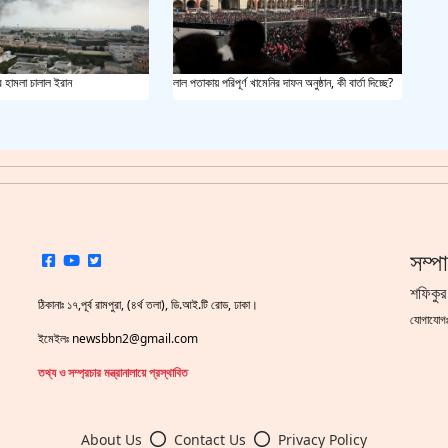
২৪ দি
র হামলা চালাল ইরান
লাল পতাকায় পরিপূর্ণ খামেনির দাফন অনুষ্ঠান, কী বার্তা দিচ্ছে?
সম্প
শফিকুর
ঠিকানাঃ ১৭,পূর্ব রামপুরা, (৪র্থ তলা), ডি.আই.টি রোড, ঢাকা।
যোগাযো
ইমেইলঃ newsbbn2@gmail.com
তথ্য ও সম্প্রচার মন্ত্রানালায়ে প্রস্থাবিত
About Us
Contact Us
Privacy Policy