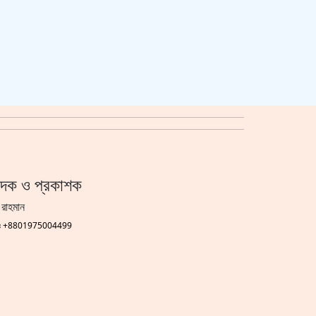
বদলে যাচ্ছে দেশের বিমান ও পর্যটন খাত,
ডিসেম্বরে আসছে বড় চমক
নে প্রবাসী আয় ১৮ হাজার কোটি টাকা
আর্জেন্টিনাকে বশে রেখে বিশ্ব চ্যাম্পিয়ন
স্পেন
াদক ও প্রকাশক
 রাহমান
গঃ +8801975004499