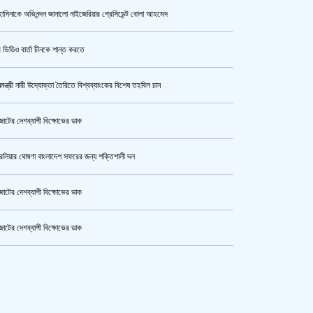
াসিনাকে অভিনন্দন জানালো নাইজেরিয়ার প্রেসিডেন্ট বোলা আহমেদ
উর্বশীর অন্তরঙ্গ ভিডিও ফাঁস
 ভিডিও বার্তা চীনকে শান্ত করতে
নমন্ত্রী নারী উদ্যোক্তা তৈরিতে বিশ্বব্যাংকের বিশেষ তহবিল চান
ক্যামেরার টান আজও অটুট, মঞ্চ-সিনেমা
নিয়েই এগোতে চান নওশাবা
োটের দেশব্যাপী বিক্ষোভের ডাক
রেলিয়ার ঘোষণা বাংলাদেশ সফরের জন্য শক্তিশালী দল
এসএসসি ও সমমানের পরীক্ষার ফলাফল ১০
আগস্ট
োটের দেশব্যাপী বিক্ষোভের ডাক
োটের দেশব্যাপী বিক্ষোভের ডাক
হেপাটাইটিসমুক্ত বাংলাদেশ গড়ে তুলতে
কেটার আল আমিন,ফের বিয়ে করলেন
সম্মিলিত প্রচেষ্টার আহ্বান
ুর মহাসড়ক অবরোধ,সিটি করপোরেশনের গাড়ি চাপায় শ্রমিক নিহত