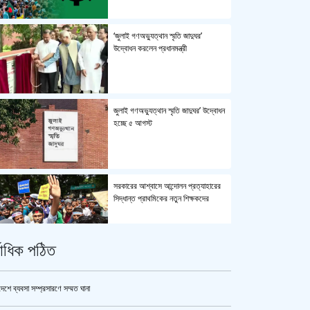
‘জুলাই গণঅভ্যুত্থান স্মৃতি জাদুঘর’
উদ্বোধন করলেন প্রধানমন্ত্রী
জুলাই গণঅভ্যুত্থান স্মৃতি জাদুঘর’ উদ্বোধন
হচ্ছে ৫ আগস্ট
সরকারের আশ্বাসে আন্দোলন প্রত্যাহারের
সিদ্ধান্ত প্রাথমিকের নতুন শিক্ষকদের
্বাধিক পঠিত
পুলিশ কোনো বিশেষ দলের বা গোষ্ঠীর
লাঠিয়াল বাহিনী নয় : স্বরাষ্ট্রমন্ত্রী
দেশে ব্যবসা সম্প্রসারণে সম্মত ঘানা