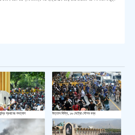
সয়াবি
জাল ভ
‘শ্লী
শহীদ 
স্বরাষ
খুলন
আজ ম
্মেন্দ্র প্রধানের পদত্যাগ
উত্তাল দিল্লি, ১৬ মেট্রো স্টেশন বন্ধ
দেশের
একুশে