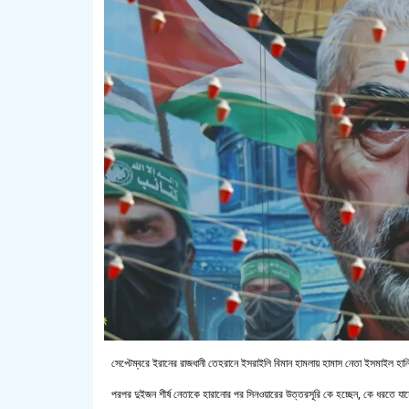
সেপ্টেম্বরে ইরানের রাজধানী তেহরানে ইসরাইলি বিমান হামলায় হামাস নেতা ইসমাইল হ
পরপর দুইজন শীর্ষ নেতাকে হারানোর পর সিনওয়ারের উত্তরসূরি কে হচ্ছেন, কে ধরতে যাচ্ছ