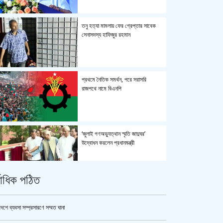
তনু হত্যা মামলায় ফের গ্রেপ্তার সাবেক
সেনাসদস্য হাফিজুর রহমান
প্রথমে নৈতিক সমর্থন, পরে সরাসরি
রাজপথে নামে বিএনপি
‘জুলাই গণঅভ্যুত্থান স্মৃতি জাদুঘর’
উদ্বোধন করলেন প্রধানমন্ত্রী
্বাধিক পঠিত
জুলাই গণঅভ্যুত্থান স্মৃতি জাদুঘর’ উদ্বোধন
হচ্ছে ৫ আগস্ট
দেশে ব্যবসা সম্প্রসারণে সম্মত ঘানা