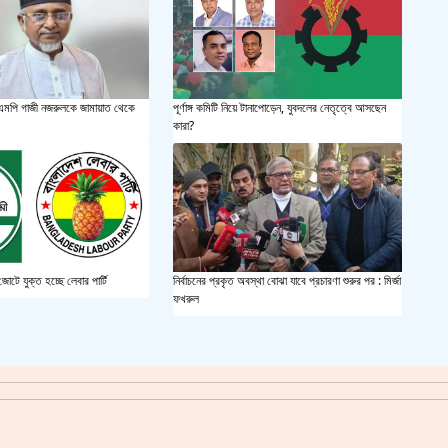
সয়াবি
জাল ভ
পূর্ণাঙ্গ কমিটি নিয়ে টানাপোড়েন, যুবদলের নেতৃত্বে আসছেন
 এমপি গাজী নজরুলকে জামায়াত থেকে
কারা?
‘শ্লী
শহীদ 
স্বরাষ
োটে যুক্ত হচ্ছে লেবার পার্টি
নির্বাচনের প্রকৃত অবস্থা বোঝা যাবে প্রচারণা শুরুর পর : মির্জা
খুলন
ফখরুল
আজ ম
দেশের
একুশে