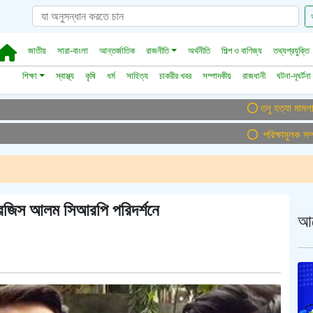
জাতীয়
সারা-বাংলা
আন্তর্জাতিক
রাজনীতি
অর্থনীতি
শিল্প ও বাণিজ্য
তথ্যপ্রযুক্তি
শিক্ষা
স্বাস্থ্য
কৃষি
ধর্ম
সাহিত্য
চাকরীর খবর
সম্পাদকীয়
রাজধানী
ঘটনা-দূঘর্টনা
তনু হত্যা মামলায় ফের গ্র
পরিক্ষামুলক সম্প্রচার
ারজিস আলম সিআরপি পরিদর্শনে
আ