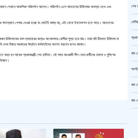
শেখ হ
সকালে সেখানে আকস্মিক পরিদর্শনে আসেন। পরিদর্শনে এসে আহতদের চিকিৎসার অবস্থা দেখে এবং
মেসির
ক্ষতস্থানে পেপার দেওয়া হচ্ছে যা মোটেই কাম্য নয়, এটা থেকে ইনফেকশন হতে পারে। আহতদের
প্রধা
কজন চিকিৎসকের ভাল ব্যবহারের জন্যও অনেকসময় রোগীরা সুস্থ হয়ে যায়। তারা যদি ঠিকমত চিকিৎসা না
িনি এসব বিষয়ে সরকারের উর্দ্ধতন কর্মকর্তাদের অবগত করবেন বলেও জানান।
বাম জ
 বাধ্য হন সাবেক প্রধানমন্ত্রী শেখ হাসিনা। ওই সময় আওয়ামী লীগ নেতা-কর্মীদের হামলা ও পুলিশের
িচ্ছেন।
অস্ট্
বাম জ
বাম জ
ক্রি
গাজীপ