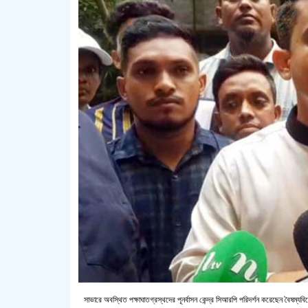
সাভারে অবস্থিত পক্ষাঘাতগ্রস্থদের পূনর্বাসন কেন্দ্র সিআরপি পরিদর্শন করেছেন বৈষ