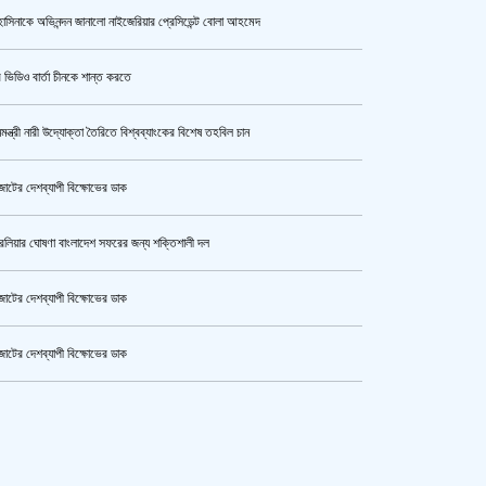
াসিনাকে অভিনন্দন জানালো নাইজেরিয়ার প্রেসিডেন্ট বোলা আহমেদ
সরকারের আশ্বাসে আন্দোলন প্রত্যাহারের
সিদ্ধান্ত প্রাথমিকের নতুন শিক্ষকদের
 ভিডিও বার্তা চীনকে শান্ত করতে
নমন্ত্রী নারী উদ্যোক্তা তৈরিতে বিশ্বব্যাংকের বিশেষ তহবিল চান
পুলিশ কোনো বিশেষ দলের বা গোষ্ঠীর
লাঠিয়াল বাহিনী নয় : স্বরাষ্ট্রমন্ত্রী
োটের দেশব্যাপী বিক্ষোভের ডাক
রেলিয়ার ঘোষণা বাংলাদেশ সফরের জন্য শক্তিশালী দল
উর্বশীর অন্তরঙ্গ ভিডিও ফাঁস
োটের দেশব্যাপী বিক্ষোভের ডাক
োটের দেশব্যাপী বিক্ষোভের ডাক
ক্যামেরার টান আজও অটুট, মঞ্চ-সিনেমা
কেটার আল আমিন,ফের বিয়ে করলেন
নিয়েই এগোতে চান নওশাবা
ুর মহাসড়ক অবরোধ,সিটি করপোরেশনের গাড়ি চাপায় শ্রমিক নিহত