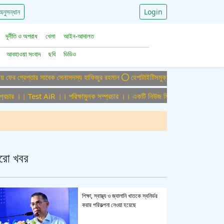
অনুসন্ধান
Login
দূর্নীতি ও অপরাধ
খেলা
আইন-আদালত
আবহাওয়া সংবাদ
ছবি
ভিডিও
েপ্তার সাবেক সেনাসদস্য হাফিজুর রহমান
হেপাটাইটিসমুক্ত বাংলাদেশ গড়ে তুলতে সম্মিলিত প্র
 ।। Test AiR ।। পরিক্ষামুলক সম্প্রচার ।। একটি নিউজ মিডিয়া হাউজের জন্য অফিস এডমি
রো খবর
শিক্ষা, স্বাস্থ্য ও জ্বালানি খাতকে স্বনির্ভর
করার পরিকল্পনা নেওয়া হয়েছে