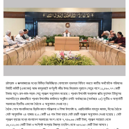
চট্টগ্রাম ও কক্সবাজারের মধ্যে নির্বিঘ্ন নিরবিচ্ছিন্ন যোগাযোগ ব্যবস্থা নিশ্চিত করতে জাতীয় অর্থনৈতিক পরিষদের
নির্বাহী কমিটি (একনেক) আজ কালুরঘাটে কর্ণফুলী নদীর উপর বিদ্যমান পুরাতন সেতুর পাশে ১১,৫৬০.৭৭ কোটি
টাকার নতুন রেল-কাম-সড়ক সেতু প্রকল্প অনুমোদন করেছে। প্রধান উপদেষ্টা অধ্যাপক ডক্টর মুহাম্মদ ইউনূসের
সভাপতিত্বে রাজধানীতে প্রধান উপদেষ্টার কার্যালয়ে অনুষ্ঠিত চলতি অর্থবছরের (অর্থবছর ২৫) তৃতীয় ও অন্তর্বর্তী
সরকারের দ্বিতীয় একনেক বৈঠকে এ অনুমোদন দেওয়া হয়।
বৈঠক শেষে সাংবাদিকদের ব্রিফিংকালে পরিকল্পনা ও শিক্ষা উপদেষ্টা ড. ওয়াহিদউদ্দিন মাহমুদ জানান, দিনের বৈঠকে
মোট আনুমানিক ২৪ হাজার ৪১২ কোটি ৯৪ লাখ টাকা ব্যয়ে মোট চারটি প্রকল্প অনুমোদন দেওয়া হয়েছে। মোট
প্রকল্প ব্যয়ের মধ্যে বাংলাদেশ সরকারের অংশ থেকে ৭,৭৪৬.৬৬ কোটি টাকা, প্রকল্প সহায়তা থেকে
১৬,০১২.৩৩ কোটি টাকা ও সংশ্লিষ্ট সংস্থার নিজস্ব তহবিল থেকে ৬৫৩.৯৫ কোটি টাকা আসবে।