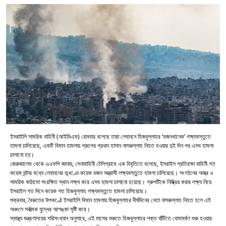
ইসরাইলি সামরিক বাহিনী (আইডিএফ) রোববার বলেছে তারা লেবাননে হিজবুল্লাহর ‘ডজনখানেক’ লক্ষ্যবস্তুতে
হামলা চালিয়েছে, একটি বিমান হামলায় গ্রুপের প্রধান হাসান নাসরুল্লাহ নিহত হওয়ার দুই দিন পর এসব হামলা
চালানো হয়।
জেরুজালেম থেকে এএফপি জানায়, সেনাবাহিনী টেলিগ্রামে এক বিবৃতিতে বলেছে, ইসরাইল প্রতিরক্ষা বাহিনী গত
কয়েক ঘন্টার মধ্যে লেবাননের ভূখণ্ডে কয়েক ডজন সন্ত্রাসী লক্ষ্যবস্তুতে হামলা চালিয়েছে। সংগঠনের অস্ত্র ও
সামরিক কাঠামো সংরক্ষিত স্থান লক্ষ্য করে এসব হামলা চালানো হয়েছে। গ্রুপটিকে নিষ্ক্রিয় করার লক্ষ্য নিয়ে
ইসরাইল গত দিনে কয়েক শত হিজবুল্লাহ লক্ষ্যবস্তুতে হামলা চালিয়েছে।
শুক্রবার, বৈরুতের উপকণ্ঠে ইসরাইলি বিমান হামলায় হিজবুল্লাহর দীর্ঘদিনের নেতা নাসরুল্লাহ নিহত হলে এই
অঞ্চলে সর্বাত্মক যুদ্ধের আশঙ্কা সৃষ্টি করে।
স্বাস্থ্য মন্ত্রণালয়ের পরিসংখ্যান অনুসারে, এই মাসের শুরুতে হিজবুল্লাহর শক্ত ঘাঁটিতে বোমাবর্ষণ শুরু হওয়ার