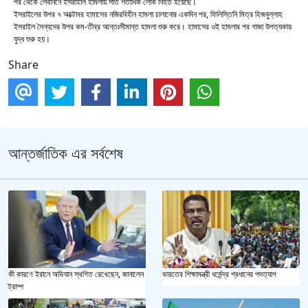
পর থেকে লেবাননে ইসরাইলি হামলায় সাত শতাধিক লোক নিহত হয়েছে।
ইসরাইলের উপর ৭ অক্টোবর হামাসের নজিরবিহীন হামলা চালানোর একদিন পর, ফিলিস্তিনি মিত্র হিজবুল্লাহ
ইসরাইল সৈন্যদের উপর কম-তীব্র আন্তঃসীমান্ত হামলা শুরু করে। হামাসের ওই হামলার পর গাজা উপত্যকায়
যুদ্ধ শুরু হয়।
Share
আন্তর্জাতিক এর সর্বশেষ
কী কারণে ইরানে অভিযান স্থগিত রেখেছেন, জানালেন
ভারতের শিক্ষামন্ত্রী ধর্মেন্দ্র প্রধানের পদত্যাগ
ট্রাম্প