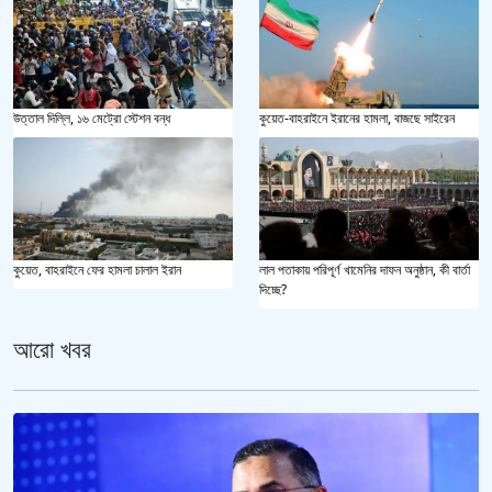
উত্তাল দিল্লি, ১৬ মেট্রো স্টেশন বন্ধ
কুয়েত-বাহরাইনে ইরানের হামলা, বাজছে সাইরেন
কুয়েত, বাহরাইনে ফের হামলা চালাল ইরান
লাল পতাকায় পরিপূর্ণ খামেনির দাফন অনুষ্ঠান, কী বার্তা
দিচ্ছে?
আরো খবর