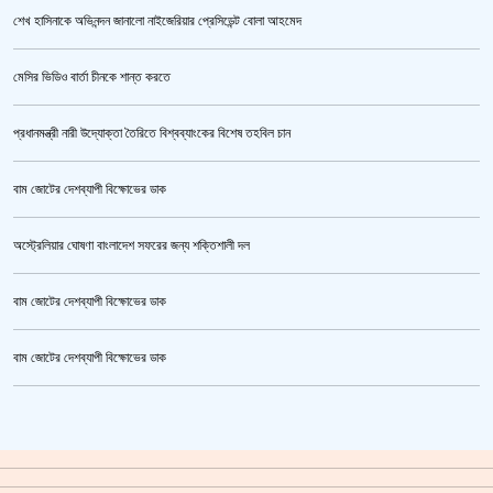
শেখ হাসিনাকে অভিনন্দন জানালো নাইজেরিয়ার প্রেসিডেন্ট বোলা আহমেদ
ভারতকে ভয় পেয়েই কি ফেলানী ও মোদিবিরোধী আন্দোলনের ছবি সরানো হয়েছে?’
মেসির ভিডিও বার্তা চীনকে শান্ত করতে
প্রধানমন্ত্রী নারী উদ্যোক্তা তৈরিতে বিশ্বব্যাংকের বিশেষ তহবিল চান
বাম জোটের দেশব্যাপী বিক্ষোভের ডাক
অস্ট্রেলিয়ার ঘোষণা বাংলাদেশ সফরের জন্য শক্তিশালী দল
বাম জোটের দেশব্যাপী বিক্ষোভের ডাক
তনু হত্যা মামলায় ফের গ্রেপ্তার সাবেক সেনাসদস্য হাফিজুর রহমান
বাম জোটের দেশব্যাপী বিক্ষোভের ডাক
ক্রিকেটার আল আমিন,ফের বিয়ে করলেন
গাজীপুর মহাসড়ক অবরোধ,সিটি করপোরেশনের গাড়ি চাপায় শ্রমিক নিহত