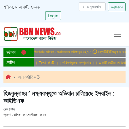
শনিবার, ৮ আগস্ট, ২০২৬
অনুসন্ধান
Login
হত্যা মামলায় ফের গ্রেপ্তার সাবেক সেনাসদস্য হাফিজুর রহমান
হেপাটাইটিসমুক্ত বাংলাদেশ গড়
সর্বশেষ
নোটিশ
ক্ষামুলক সম্প্রচার ।। Test AiR ।। পরিক্ষামুলক সম্প্রচার ।। একটি নিউজ মিডিয়া হাউ
আন্তর্জাতিক 3
হিজবুল্লাহর ’ লক্ষ্যবস্তুতে অভিযান চালিয়েছে ইসরাইল :
আইডিএফ
ডেক্স নিউজ
প্রকাশ :
রবিবার, ২৯ সেপ্টেম্বর, ২০২৪