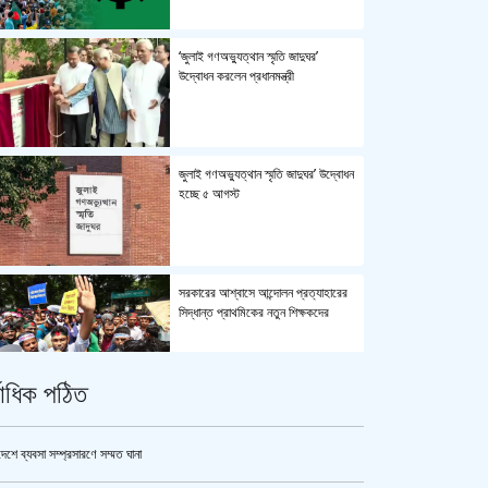
‘জুলাই গণঅভ্যুত্থান স্মৃতি জাদুঘর’
উদ্বোধন করলেন প্রধানমন্ত্রী
জুলাই গণঅভ্যুত্থান স্মৃতি জাদুঘর’ উদ্বোধন
হচ্ছে ৫ আগস্ট
সরকারের আশ্বাসে আন্দোলন প্রত্যাহারের
সিদ্ধান্ত প্রাথমিকের নতুন শিক্ষকদের
্বাধিক পঠিত
পুলিশ কোনো বিশেষ দলের বা গোষ্ঠীর
লাঠিয়াল বাহিনী নয় : স্বরাষ্ট্রমন্ত্রী
দেশে ব্যবসা সম্প্রসারণে সম্মত ঘানা