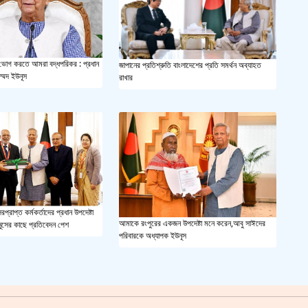
সয়াবি
জাল ভ
ফল ভোগ করতে আমরা বদ্ধপরিকর : প্রধান
জাপানের প্রতিশ্রুতি বাংলাদেশের প্রতি সমর্থন অব্যাহত
াম্মদ ইউনূস
রাখার
‘শ্লী
শহীদ 
স্বরাষ
খুলন
প্রাপ্ত কর্মকর্তাদের প্রধান উপদেষ্টা
আমাকে রংপুরের একজন উপদেষ্টা মনে করেন,আবু সাঈদের
নূসের কাছে প্রতিবেদন পেশ
আজ ম
পরিবারকে অধ্যাপক ইউনূস
দেশের
একুশে