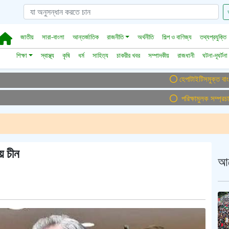
জাতীয়
সারা-বাংলা
আন্তর্জাতিক
রাজনীতি
অর্থনীতি
শিল্প ও বাণিজ্য
তথ্যপ্রযুক্তি
শিক্ষা
স্বাস্থ্য
কৃষি
ধর্ম
সাহিত্য
চাকরীর খবর
সম্পাদকীয়
রাজধানী
ঘটনা-দূঘর্টনা
হেপাটাইটিসমুক্ত বাংলাদেশ গড়ে
পরিক্ষামুলক সম্প্রচার ।।
য় চীন
আ