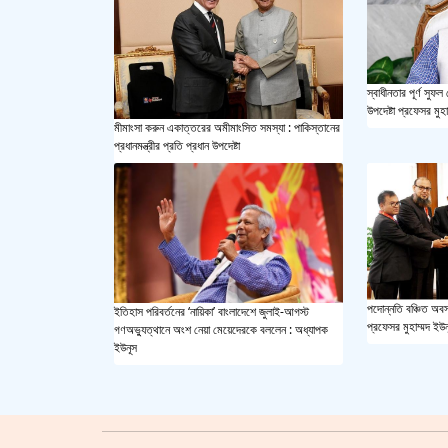
স্বাধীনতার পূর্ণ সু
উপদেষ্টা প্রফেসর মুহ
মীমাংসা করুন একাত্তরের অমীমাংসিত সমস্যা : পাকিস্তানের
প্রধানমন্ত্রীর প্রতি প্রধান উপদেষ্টা
পদোন্নতি বঞ্চিত অবসর
ইতিহাস পরিবর্তনের ‘নায়িকা’ বাংলাদেশে জুলাই-আগস্ট
প্রফেসর মুহাম্মদ ইউ
গণঅভ্যুত্থানে অংশ নেয়া মেয়েদেরকে বললেন : অধ্যাপক
ইউনূস