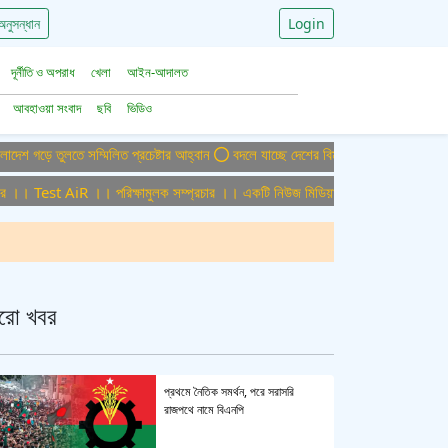
অনুসন্ধান
Login
দূর্নীতি ও অপরাধ
খেলা
আইন-আদালত
আবহাওয়া সংবাদ
ছবি
ভিডিও
 তুলতে সম্মিলিত প্রচেষ্টার আহ্বান
বদলে যাচ্ছে দেশের বিমান ও পর্যটন খাত, ডিসেম্বরে আস
 Test AiR ।। পরিক্ষামুলক সম্প্রচার ।। একটি নিউজ মিডিয়া হাউজের জন্য অফিস এডমিন প
রো খবর
প্রথমে নৈতিক সমর্থন, পরে সরাসরি
রাজপথে নামে বিএনপি