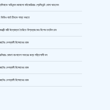
াসিনাকে অভিনন্দন জানালো নাইজেরিয়ার প্রেসিডেন্ট বোলা আহমেদ
উর্বশীর অন্তরঙ্গ ভিডিও ফাঁস
 ভিডিও বার্তা চীনকে শান্ত করতে
নমন্ত্রী নারী উদ্যোক্তা তৈরিতে বিশ্বব্যাংকের বিশেষ তহবিল চান
ক্যামেরার টান আজও অটুট, মঞ্চ-সিনেমা
নিয়েই এগোতে চান নওশাবা
োটের দেশব্যাপী বিক্ষোভের ডাক
রেলিয়ার ঘোষণা বাংলাদেশ সফরের জন্য শক্তিশালী দল
এসএসসি ও সমমানের পরীক্ষার ফলাফল ১০
আগস্ট
োটের দেশব্যাপী বিক্ষোভের ডাক
োটের দেশব্যাপী বিক্ষোভের ডাক
কী কারণে ইরানে অভিযান স্থগিত
কেটার আল আমিন,ফের বিয়ে করলেন
রেখেছেন, জানালেন ট্রাম্প
ুর মহাসড়ক অবরোধ,সিটি করপোরেশনের গাড়ি চাপায় শ্রমিক নিহত