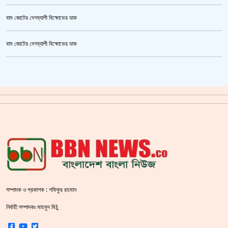
বাম জোটের দেশব্যাপী বিক্ষোভের ডাক
তনু হত্যা মামলায় ফের গ্রেপ্তার সাবেক সেনাসদস্য হাফিজুর রহমান
বাম জোটের দেশব্যাপী বিক্ষোভের ডাক
ক্রিকেটার আল আমিন,ফের বিয়ে করলেন
গাজীপুর মহাসড়ক অবরোধ,সিটি করপোরেশনের গাড়ি চাপায় শ্রমিক নিহত
সয়াবিন তেলের দাম লিটারে কমলো ১০ টাকা
জাল ভিসায় ইউরোপে মানুষ পাঠানোর অভিযোগে,শাহজালাল থেকে গ্রেপ্তার পাঁচজন
‘শ্লীলতাহানির সত্যতা’ মিলেছে শিক্ষক মুরাদের বিরুদ্ধে
প্রথমে নৈতিক সমর্থন, পরে সরাসরি রাজপথে নামে বিএনপি
সম্পাদক ও প্রকাশক : শফিকুর রহমান
শহীদ বেদীতে ফুল হাতে মানুষের ঢল
নির্বাহী সম্পাদকঃ মাহমুদ মিঠু
স্বরাষ্ট্রমন্ত্রীর হুঁশিয়ারি বিএনপিকে ক‌ঠোর হ‌স্তে দমন করা হবে :