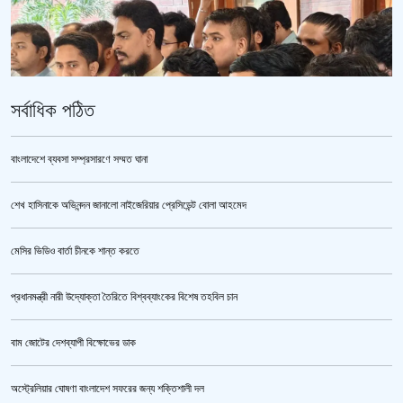
সর্বাধিক পঠিত
বাংলাদেশে ব্যবসা সম্প্রসারণে সম্মত ঘানা
শেখ হাসিনাকে অভিনন্দন জানালো নাইজেরিয়ার প্রেসিডেন্ট বোলা আহমেদ
ভারতকে ভয় পেয়েই কি ফেলানী ও মোদিবিরোধী আন্দোলনের ছবি সরানো হয়েছে?’
মেসির ভিডিও বার্তা চীনকে শান্ত করতে
প্রধানমন্ত্রী নারী উদ্যোক্তা তৈরিতে বিশ্বব্যাংকের বিশেষ তহবিল চান
বাম জোটের দেশব্যাপী বিক্ষোভের ডাক
অস্ট্রেলিয়ার ঘোষণা বাংলাদেশ সফরের জন্য শক্তিশালী দল