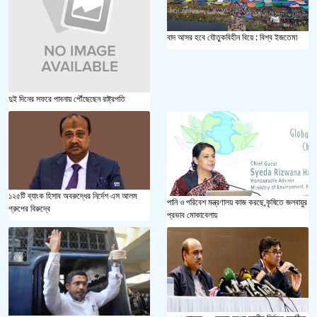
বাদ আসর হবে যৌতুকবিহীন বিয়ে : বিশ্ব ইজতেমা
দুই দিনের সফরে পাবনায় পৌঁছেছেন রাষ্ট্রপতি
১২৫টি ব্যাংক হিসাব অবরুদ্ধের নির্দেশ এস আলম
পানি ও পরিবেশ মন্ত্রণালয় কাজ করছে,কৃষিতে জলবায়ুর
গ্রুপের বিরুদ্বে
প্রভাব মোকাবেলায়