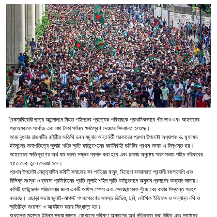
বৈষম্যবিরোধী ছাত্র আন্দোলনে নিহত শহিদদের প্রত্যেক পরিবারকে প্রাথমিকভাবে পাঁচ লাখ এবং আহতদের
প্রত্যেককে সর্বোচ্চ এক লাখ টাকা পর্যন্ত ক্ষতিপূরণ দেওয়ার সিদ্ধান্ত হয়েছে।
আজ বুধবার রাজধানীর রাষ্ট্রীয় অতিথি ভবন যমুনায় অন্তর্বর্তী সরকারের প্রধান উপদেষ্টা অধ্যাপক ড. মুহাম্মদ
ইউনূসের সভাপতিত্বে জুলাই শহীদ স্মৃতি ফাউন্ডেশনের কার্যনির্বাহী কমিটির প্রথম সভায় এ সিদ্ধান্ত হয়।
আহতদের ক্ষতিপূরণের অর্থ যত দ্রুত সম্ভব প্রদান করা হবে এবং ঢাকায় অনুষ্ঠেয় স্মরণসভায় শহিদ পরিবারের
হাতে চেক তুলে দেওয়া হবে।
প্রধান উপদেষ্টা নেতৃত্বাধীন কমিটি সমাজের সব পর্যায়ের মানুষ, বিদেশে বসবাসরত প্রবাসী বাংলাদেশি এবং
বিভিন্ন সংস্থা ও ব্যবসা প্রতিষ্ঠানের প্রতি জুলাই শহিদ স্মৃতি ফাউন্ডেশনে অনুদান প্রদানের আহ্বান জানায়।
কমিটি ফাউন্ডেশন পরিচালনার জন্য একটি অফিস স্পেস এবং স্বেচ্ছাসেবক খুঁজে বের করার সিদ্ধান্ত গ্রহণ
করেছে। এছাড়া সভায় জুলাই-আগস্ট গণজাগরণের সমস্ত ভিডিও, ছবি, মৌখিক ইতিহাস ও অন্যান্য নথি ও
স্মৃতিচিহ্ন সংরক্ষণ ও আর্কাইভ করার সিদ্ধান্ত হয়।
অধ্যাপক মুহাম্মদ ইউনুস সভায় জানান, যেকোনো পরিমাণ অনুদানের অর্থ নথিভুক্ত করা উচিত এবং দাতাদের