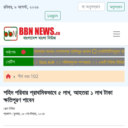
রবিবার, ৯ আগস্ট, ২০২৬
অনুসন্ধান
Login
হত্যা মামলায় ফের গ্রেপ্তার সাবেক সেনাসদস্য হাফিজুর রহমান
হেপাটাইটিসমুক্ত বাংলাদেশ গ
সর্বশেষ
নোটিশ
ক্ষামুলক সম্প্রচার ।। Test AiR ।। পরিক্ষামুলক সম্প্রচার ।। একটি নিউজ মিডিয়া হাউ
শীর্ষ খবর 102
শহিদ পরিবার প্রাথমিকভাবে ৫ লাখ, আহতরা ১ লাখ টাকা
ক্ষতিপূরণ পাবেন
ডেক্স নিউজ
প্রকাশ :
বুধবার, ১৮ সেপ্টেম্বর, ২০২৪