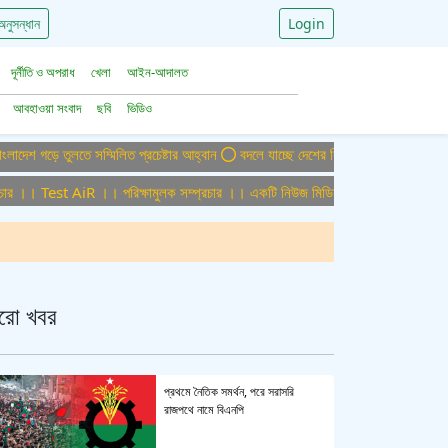
অনুসন্ধান
Login
দূর্নীতি ও অপরাধ
খেলা
আইন-আদালত
আবহাওয়া সংবাদ
ছবি
ভিডিও
ে তুলতে সম্মিলিত প্রচেষ্টার আহ্বান
বদলে যাচ্ছে দেশের বিমান ও পর্যটন খাত, ডিসেম্বরে 
। Test AiR ।। পরিক্ষামুলক সম্প্রচার ।। একটি নিউজ মিডিয়া হাউজের জন্য অফিস এডমিন 
রো খবর
প্রথমে নৈতিক সমর্থন, পরে সরাসরি
রাজপথে নামে বিএনপি