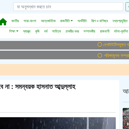
জাতীয়
সারা-বাংলা
আন্তর্জাতিক
রাজনীতি
অর্থনীতি
শিল্প ও বাণিজ্য
তথ্যপ্রযুক্তি
শিক্ষা
স্বাস্থ্য
কৃষি
ধর্ম
সাহিত্য
চাকরীর খবর
সম্পাদকীয়
রাজধানী
ঘটনা-দূঘর্টনা
হেপাটাইটিসমুক্ত বাংলাদেশ গড়
পরিক্ষামুলক সম্প্রচার ।
বে না : সমন্বয়ক হাসনাত আব্দুল্লাহ
আ