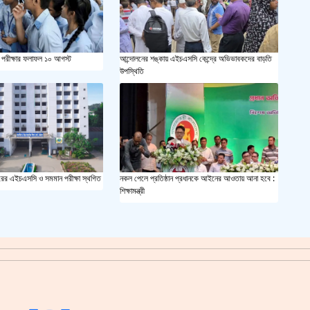
সয়াবি
জাল ভ
পরীক্ষার ফলাফল ১০ আগস্ট
আন্দোলনের শঙ্কায় এইচএসসি কেন্দ্রে অভিভাবকদের বাড়তি
উপস্থিতি
‘শ্লী
শহীদ 
স্বরাষ
ধবারের এইচএসসি ও সমমান পরীক্ষা স্থগিত
নকল পেলে প্রতিষ্ঠান প্রধানকে আইনের আওতায় আনা হবে :
শিক্ষামন্ত্রী
খুলন
আজ ম
দেশের
একুশে