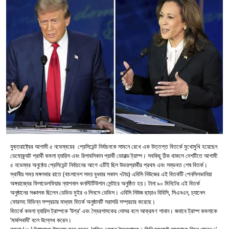
যুক্তরাষ্ট্রের আগামী ৫ নভেম্বরের প্রেসিডেন্ট নির্বাচনকে সামনে রেখে এক উত্তপ্ত বিতর্কে মুখোমুখি হয়েছেন
ডেমোক্র্যাট প্রার্থী কমলা হ্যারিস এবং রিপাবলিকান প্রার্থী ডোনাল্ড ট্রাম্প। সবকিছু ঠিক থাকলে দেশটিতে আগামী
৫ নভেম্বর অনুষ্ঠেয় প্রেসিডেন্ট নির্বাচনের আগে এটিই ছিল উভয়প্রার্থীর প্রথম এবং সম্ভবত শেষ বিতর্ক।
স্থানীয় সময় মঙ্গলবার রাতে (বাংলাদেশ সময় বুধবার সকাল ৭টায়) এবিসি নিউজের এই বিতর্কটি পেনসিলভানিয়া
অঙ্গরাজ্যের ফিলাডেলফিয়ার ন্যাশনাল কনস্টিটিউশান সেন্টারে অনুষ্ঠিত হয়। টানা ৯০ মিনিটের এই বিতর্ক
অনুষ্ঠানের সঞ্চালক ছিলেন ডেভিড মুইর ও লিনসে ডেভিস। এবিসি নিউজ ছাড়াও বিবিসি, সিএনএন, চ্যানেল
ফোরসহ বিভিন্ন সম্প্রচার মাধ্যম বিতর্ক অনুষ্ঠানটি সরাসরি সম্প্রচার করেছে।
বিতর্কে কমলা হ্যারিস ট্রাম্পকে ‘উগ্র’ এবং স্বৈরশাসকের দোসর বলে আক্রমণ শানান। জবাবে ট্রাম্প কমলাকে
‘মার্কসবাদী’ বলে উল্লেখ করেন।