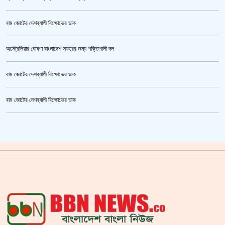
বাম জোটের দেশব্যাপী বিক্ষোভের ডাক
অস্ট্রেলিয়ার ঘোষণা বাংলাদেশ সফরের জন্য শক্তিশালী দল
বাম জোটের দেশব্যাপী বিক্ষোভের ডাক
তনু হত্যা মামলায় ফের গ্রেপ্তার সাবেক সেনাসদস্য হাফিজুর রহমান
বাম জোটের দেশব্যাপী বিক্ষোভের ডাক
ক্রিকেটার আল আমিন,ফের বিয়ে করলেন
গাজীপুর মহাসড়ক অবরোধ,সিটি করপোরেশনের গাড়ি চাপায় শ্রমিক নিহত
সয়াবিন তেলের দাম লিটারে কমলো ১০ টাকা
জাল ভিসায় ইউরোপে মানুষ পাঠানোর অভিযোগে,শাহজালাল থেকে গ্রেপ্তার পাঁচজন