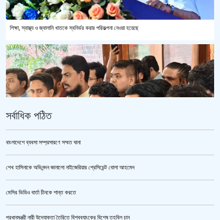
শিক্ষা, স্বাস্থ্য ও জ্বালানি খাতকে স্বনির্ভর করার পরিকল্পনা নেওয়া হয়েছে
সর্বাধিক পঠিত
বাংলাদেশে ব্যবসা সম্প্রসারণে সম্মত ঘানা
শেখ হাসিনাকে অভিনন্দন জানালো নাইজেরিয়ার প্রেসিডেন্ট বোলা আহমেদ
ভারতকে ভয় পেয়েই কি ফেলানী ও মোদিবিরোধী আন্দোলনের ছবি সরানো হয়েছে?’
মেসির ভিডিও বার্তা চীনকে শান্ত করতে
প্রধানমন্ত্রী নারী উদ্যোক্তা তৈরিতে বিশ্বব্যাংকের বিশেষ তহবিল চান