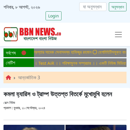
শনিবার, ৮ আগস্ট, ২০২৬
অনুসন্ধান
Login
ত্যা মামলায় ফের গ্রেপ্তার সাবেক সেনাসদস্য হাফিজুর রহমান
হেপাটাইটিসমুক্ত বাংলাদেশ গড়ে
সর্বশেষ
নোটিশ
্ষামুলক সম্প্রচার ।। Test AiR ।। পরিক্ষামুলক সম্প্রচার ।। একটি নিউজ মিডিয়া হাউজ
আন্তর্জাতিক 3
কমলা হ্যারিস ও ট্রাম্প উত্তপ্ত বিতর্কে মুখোমুখি হলেন
ডেক্স নিউজ
প্রকাশ :
বুধবার, ১১ সেপ্টেম্বর, ২০২৪