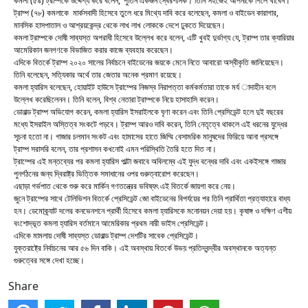
কমলা (৫৯) ট্রাম্পকে উদ্দেশ্য করে বলেন, ‘পুতিন একজন স্বৈরশাসক। তিনি সহজেই আপনাকে গিলে খাবেন।’
ট্রাম্প (৭৮) কমলাকে মার্কসবাদী হিসেবে তুলে ধরে মিথ্যে দাবি করে বলেছেন, কমলা ও বাইডেন কারাগার,
মানসিক হাসপাতাল ও আশ্রয়কেন্দ্র থেকে লাখ লাখ লোককে দেশে ঢুকতে দিয়েছেন।
কমলা ট্রাম্পকে দোষী সাব্যস্ত অপরাধী হিসেবে উল্লেখ করে বলেন, এটি খুবই দুর্ভাগ্য যে, ট্রাম্প তার ক্যারিয়ার
আমেরিকান জনগণকে বিভাজিত করার কাজে ব্যবহার করেছেন।
এদিকে বিতর্কে ট্রাম্প ২০২০ সালের নির্বাচনে বাইডেনের জয়কে মেনে নিতে আবারো অস্বীকৃতি জানিয়েছেন।
তিনি বলেছেন, সত্যিকার অর্থে তার জেতার অনেক প্রমাণ রয়েছে।
কমলা হ্যারিস বলেছেন, হোয়াইট হাউসে ট্রাম্পের নিজস্ব নিরাপত্তা কর্মকর্মতারা তাকে মর্য াদাহীন বলে
উল্লেখ করেছিলেনন। তিনি বলেন, বিশ্ব নেতারা ট্রাম্পকে নিয়ে হাসাহাসি করেন।
ডোনাল্ড ট্রাম্প অভিযোগ করেন, কমলা হ্যারিস ইসরাইলকে ঘৃণা করেন এবং তিনি প্রেসিডেন্ট হলে দুই বছরের
মধ্যে ইসরাইল অস্তিত্ব সংকটে পড়বে। ট্রাম্প আরও দাবি করেন, তিনি নেতৃত্বে থাকলে এই ধরনের যুদ্ধের
সূচনা হতো না। গাজার চলমান সংকট এবং হামাসের হাতে জিম্মি বেসামরিক মানুষদের ফিরিয়ে আনা প্রসঙ্গে
ট্রাম্প সরাসরি বলেন, তার প্রশাসন কখনোই এমন পরিস্থিতি তৈরি হতে দিত না।
ট্রাম্পের এই মন্তব্যের পর কমলা হ্যারিস পাল্টা জবাবে অবিলম্বে এই যুদ্ধ বন্ধের দাবি এবং একইসঙ্গে গাজার
পুনর্গঠনের জন্য দ্বিরাষ্ট্র ভিত্তিক সমাধানের ওপর গুরুত্বারোপ করেছেন।
এছাড়া গর্ভপাত থেকে শুরু করে মার্কিন গণতন্ত্রের ভবিষ্যৎ এই বিতর্কে জায়গা করে নেয়।
জুনে ট্রাম্পের সাথে টেলিভিশন বিতর্কে প্রেসিডেন্ট জো বাইডেনের বিপর্যয়ের পর তিনি প্রার্থিতা প্রত্যাহারে বাধ্য
হন। ডেমোক্র্যাট দলের কনভেনশনে প্রার্থী হিসেবে কমলা হ্যারিসকে মনোনয়ন দেয়া হয়। কৃষাঙ্গ ও দক্ষিণ এশীয়
বংশোদ্ভূত কমলা হ্যারিস বর্তমানে আমেরিকার প্রথম নারী ভাইস প্রেসিডেন্ট।
এদিকে মামলায় দোষী সাব্যস্ত ডোনাল্ড ট্রাম্প দেশটির সাবেক প্রেসিডেন্ট।
যুক্তরাষ্ট্রে নির্বাচনের আর ৫৬ দিন বাকি। এই অবস্থায় বিতর্কে উভয় প্রতিদ্বন্দ্বীর অবস্থানকে অত্যন্ত
গুরুত্বের সঙ্গে দেখা হচ্ছে।
Share