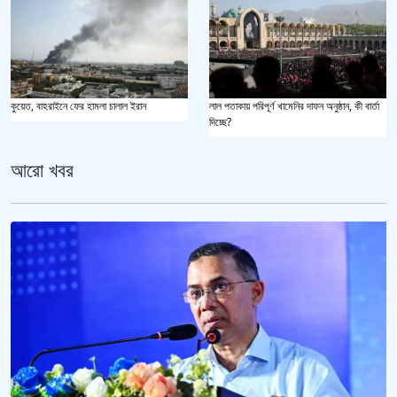
কুয়েত, বাহরাইনে ফের হামলা চালাল ইরান
লাল পতাকায় পরিপূর্ণ খামেনির দাফন অনুষ্ঠান, কী বার্তা
দিচ্ছে?
আরো খবর