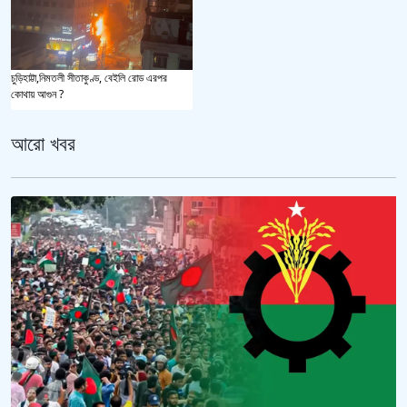
চুড়িহাট্টা,নিমতলী সীতাকুণ্ড, বেইলি রোড এরপর
কোথায় আগুন ?
আরো খবর