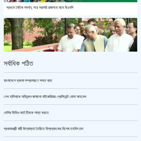
প্রথমে নৈতিক সমর্থন, পরে সরাসরি রাজপথে নামে বিএনপি
সর্বাধিক পঠিত
বাংলাদেশে ব্যবসা সম্প্রসারণে সম্মত ঘানা
শেখ হাসিনাকে অভিনন্দন জানালো নাইজেরিয়ার প্রেসিডেন্ট বোলা আহমেদ
‘জুলাই গণঅভ্যুত্থান স্মৃতি জাদুঘর’ উদ্বোধন করলেন প্রধানমন্ত্রী
মেসির ভিডিও বার্তা চীনকে শান্ত করতে
প্রধানমন্ত্রী নারী উদ্যোক্তা তৈরিতে বিশ্বব্যাংকের বিশেষ তহবিল চান