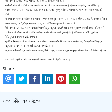
তিনি বলেন, জাতীয় সঙ্গীত পরিবর্তন হলে তা নিয়ে বিরোধ সৃষ্টি হবে।
জাতীয় নির্বাচন নিয়ে তিনি বলেন, দেশের অনেক খাতে সংস্কার দরকার। প্রথমে সংস্কার, পরে নির্বাচন।
ফরহাদ মজহার বলেন, গত ২০ বছরে দেশ ও জনগণের ন্যায্য অধিকার প্রয়োগের পক্ষে কথা বলতে পারেননি
তিনি ।
বাসসের ব্যবস্থাপনা পরিচালক ও প্রধান সম্পাদক মাহবুব মোর্শেদ বলেন, ‘হাজার শহীদের রক্ত দিয়ে আমরা বিজয়
অর্জন করেছি। এই ঐক্য ধরে রাখতে হবে। শহীদদের ভুলে গেলে চলবে না।’
তিনি বলেন, ‘দুই বছর আগে আমরা বিশ্বসাহিত্য কেন্দ্রে ভোটাধিকার ও মত প্রকাশের স্বাধীনতার দাবিতে কবি,
লেখক ও সাংবাদিকদের নিয়ে বঙ্গীয় সাহিত্য সভার মাধ্যমে দাবি তুলেছিলাম। পর্যায়ক্রমে সেই আন্দোলন
বিভিন্নভাবে রাজপথে ছড়িয়ে পড়ে।’
জুলাই গণ-অভ্যুত্থানের মাধ্যমে আমরা বিজয় অর্জন করেছি উল্লেখ করে তিনি বলেন, বৈষম্য বিরোধী ছাত্র
আন্দোলনের অনেক সমন্বয়কারী তাদের সঙ্গে ছিলেন।
অনুষ্ঠানে বঙ্গীয় সাহিত্য সভার সদস্য সালাহ উদ্দিন শুভ্র, এহসান মাহমুদ ও মৃদুল মাহবুব প্রমুখ উপস্থিত ছিলেন
।
এর আগে অনুষ্ঠানে প্রায় ৫০ জন কবি স্বরচিত কবিতা আবৃত্তি করেন।
Share
সম্পাদকীয় এর সর্বশেষ