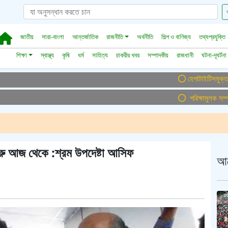
জাতীয়
সারা-বাংলা
আন্তর্জাতিক
রাজনীতি
অর্থনীতি
শিল্প ও বাণিজ্য
তথ্যপ্রযুক্তি
শিক্ষা
স্বাস্থ্য
কৃষি
ধর্ম
সাহিত্য
চাকরীর খবর
সম্পাদকীয়
রাজধানী
ঘটনা-দূঘর্টনা
হেপাটাইটিসমুক্ত বাংলাদেশ
পরিক্ষামুলক সম্প্রচার
ুরু আজ থেকে :শ্রম উপদেষ্টা আসিফ
আ