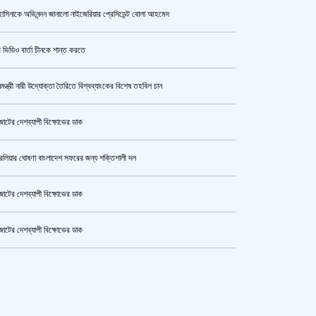
াসিনাকে অভিনন্দন জানালো নাইজেরিয়ার প্রেসিডেন্ট বোলা আহমেদ
উর্বশীর অন্তরঙ্গ ভিডিও ফাঁস
 ভিডিও বার্তা চীনকে শান্ত করতে
নমন্ত্রী নারী উদ্যোক্তা তৈরিতে বিশ্বব্যাংকের বিশেষ তহবিল চান
ক্যামেরার টান আজও অটুট, মঞ্চ-সিনেমা
নিয়েই এগোতে চান নওশাবা
োটের দেশব্যাপী বিক্ষোভের ডাক
রেলিয়ার ঘোষণা বাংলাদেশ সফরের জন্য শক্তিশালী দল
এসএসসি ও সমমানের পরীক্ষার ফলাফল ১০
আগস্ট
োটের দেশব্যাপী বিক্ষোভের ডাক
োটের দেশব্যাপী বিক্ষোভের ডাক
কী কারণে ইরানে অভিযান স্থগিত
কেটার আল আমিন,ফের বিয়ে করলেন
রেখেছেন, জানালেন ট্রাম্প
ুর মহাসড়ক অবরোধ,সিটি করপোরেশনের গাড়ি চাপায় শ্রমিক নিহত