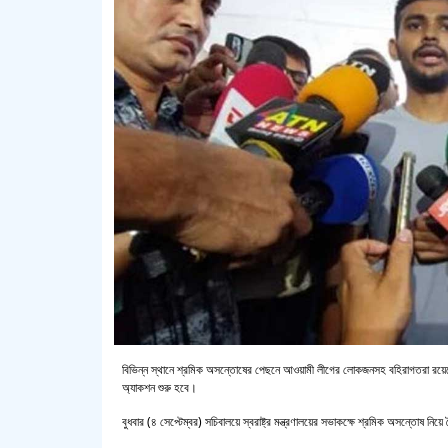
বিভিন্ন স্থানে শ্রমিক অসন্তোষের পেছনে আওয়ামী লীগের লোকজনসহ বহিরাগতরা রয়েছে 
অ্যাকশন শুরু হবে।
বুধবার (৪ সেপ্টেম্বর) সচিবালয়ে স্বরাষ্ট্র মন্ত্রণালয়ের সভাকক্ষে শ্রমিক অসন্তোষ নি