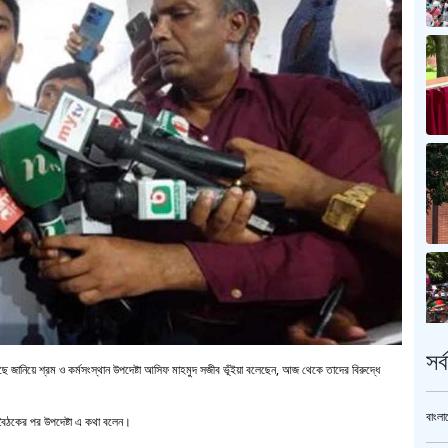
সর
জানিয়ে শ্রম ও কর্মসংস্থান উপদেষ্টা আসিফ মাহমুদ সজীব ভূঁইয়া বলেছেন, আজ থেকে তাদের বিরুদ্ধে
বাংলা
য়ে বৈঠকের পর উপদেষ্টা এ কথা বলেন।