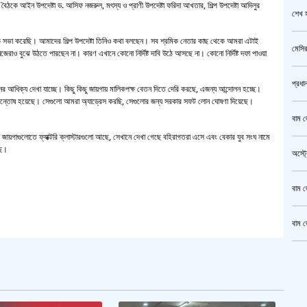
বে বৈঠকে আইন উপদেষ্টা ড. আসিফ নজরুল, মৎস্য ও প্রাণী উপদেষ্টা ফরিদা আখতার, শিল্প উপদেষ্টা আদিলুর
শেখ হ
ধিক সভা করেছি। আমাদের শিল্প উপদেষ্টা তিনিও কথা বলছেন। সব শ্রমিক নেতার কাছ থেকে আমরা এটাই
মেসির
েরাও বুঝে উঠতে পারছেন না। কারণ এখানে কোনো নির্দিষ্ট দাবি উঠে আসছে না। কোনো নির্দিষ্ট দফা পাওয়া
প্রধা
আধিক্য দেখা যাচ্ছে। কিছু কিছু জায়গায় মালিকপক্ষ বেতন দিতে দেরি করছে, এজন্য আন্দোলন হচ্ছে।
া অসন্তোষ হয়েছে। সেগুলো আমরা অ্যাড্রেস করছি, সেগুলোর জন্য সরকার সফট লোন ঘোষণা দিয়েছে।
বাম জ
যে জায়গাগুলোতে ফ্যাক্টরি ক্লাস্টারগুলো আছে, সেখানে দেখা গেছে বহিরাগতরা এসে এবং বেকার যুব সংঘ নামে
ছে।
অস্ট্
বাম জ
বাম জ
ক্রি
গাজীপ