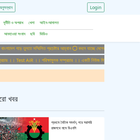
অনুসন্ধান
Login
দূর্নীতি ও অপরাধ
খেলা
আইন-আদালত
আবহাওয়া সংবাদ
ছবি
ভিডিও
 গড়ে তুলতে সম্মিলিত প্রচেষ্টার আহ্বান
বদলে যাচ্ছে দেশের বিমান ও পর্যটন খাত, ডিসেম্বর
 ।। Test AiR ।। পরিক্ষামুলক সম্প্রচার ।। একটি নিউজ মিডিয়া হাউজের জন্য অফিস এডমি
রো খবর
প্রথমে নৈতিক সমর্থন, পরে সরাসরি
রাজপথে নামে বিএনপি