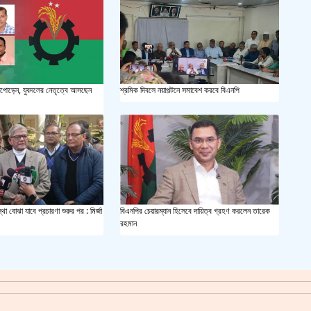
সয়াবি
জাল ভ
 টানাপোড়েন, যুবদলের নেতৃত্বে আসছেন
শ্রমিক দিবসে নয়াপল্টনে সমাবেশ করবে বিএনপি
‘শ্লী
শহীদ 
স্বরাষ
খুলন
্থা বোঝা যাবে প্রচারণা শুরুর পর : মির্জা
বিএনপির চেয়ারম্যান হিসেবে দায়িত্ব গ্রহণ করলেন তারেক
রহমান
আজ ম
দেশের
একুশে