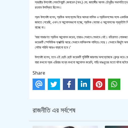
স্বরাষ্ট্র উপদেষ্টা লেফটেন্যান্ট জেনারেল (অব.) মো. জাহাঙ্গীর আলম চৌধুরীর সভাপতিত্
রহমান উপস্থিত ছিলেন।
শ্রম উপদেষ্টা বলেন, শ্রমিক অসন্তোষ নিয়ে আমরা মালিক ও শ্রমিকপক্ষের সঙ্গে একা
জানতে পেরেছি, এখন যে আন্দোলনগুলো হচ্ছে, শ্রমিক নেতারা এ আন্দোলনের প্রকৃতিটা নিজ
যাচ্ছে না।
‘যারা সাধারণত শ্রমিক আন্দোলন করেন, তারাও সেখানে সেভাবে নেই। বহিরাগত লোকজনের 
কয়েকটি স্পেসিফিক ফ্যাক্টরি আছে সেখানে মালিকপক্ষ পালিয়ে গেছে। সেখানে কিছুট
সেটার পরিধি আরও বাড়ানো হবে।’
উপদেষ্টা বলেন, তবে এই ছোট ছোট কয়েকটি সুনির্দিষ্ট জায়গায় অসন্তোষকে কেন্দ্র করে 
যারা কখনো শ্রম এরিয়ার মধ্যে কখনো আন্দোলন করেনি, গাড়ি ভাঙচুরের মতো ঘটনা ঘটে
Share
রাজনীতি এর সর্বশেষ