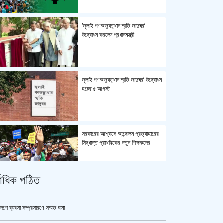
‘জুলাই গণঅভ্যুত্থান স্মৃতি জাদুঘর’
উদ্বোধন করলেন প্রধানমন্ত্রী
জুলাই গণঅভ্যুত্থান স্মৃতি জাদুঘর’ উদ্বোধন
হচ্ছে ৫ আগস্ট
সরকারের আশ্বাসে আন্দোলন প্রত্যাহারের
সিদ্ধান্ত প্রাথমিকের নতুন শিক্ষকদের
্বাধিক পঠিত
পুলিশ কোনো বিশেষ দলের বা গোষ্ঠীর
লাঠিয়াল বাহিনী নয় : স্বরাষ্ট্রমন্ত্রী
দেশে ব্যবসা সম্প্রসারণে সম্মত ঘানা