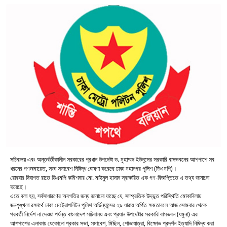
সচিবালয় এবং অন্তর্বর্তীকালীন সরকারের প্রধান উপদেষ্টা ড. মুহাম্মদ ইউনূসের সরকারি বাসভবনের আশপাশে সব
ধরনের গণজমায়েত, সভা সমাবেশ নিষিদ্ধ ঘোষণা করেছে ঢাকা মহানগর পুলিশ (ডিএমপি)।
রোববার দিবাগত রাতে ডিএমপি কমিশনার মো. মাইনুল হাসান স্বাক্ষরিত এক গণ-বিজ্ঞপ্তিতে এ তথ্য জানানো
হয়েছে।
এতে বলা হয়, সর্বসাধারণের অবগতির জন্য জানানো যাচ্ছে যে, সাম্প্রতিক উদ্ভূত পরিস্থিতি মোকাবিলায়
জনশৃঙ্খলা রক্ষার্থে ঢাকা মেট্রোপলিটন পুলিশ অর্ডিন্যান্সের ২৯ ধারায় অর্পিত ক্ষমতাবলে আজ সোমবার থেকে
পরবর্তী নির্দেশ না দেওয়া পর্যন্ত বাংলাদেশ সচিবালয় এবং প্রধান উপদেষ্টার সরকারি বাসভবন (যমুনা) এর
আশপাশের এলাকায় যেকোনো প্রকার সভা, সমাবেশ, মিছিল, শোভাযাত্রা, বিক্ষোভ প্রদর্শন ইত্যাদি নিষিদ্ধ করা