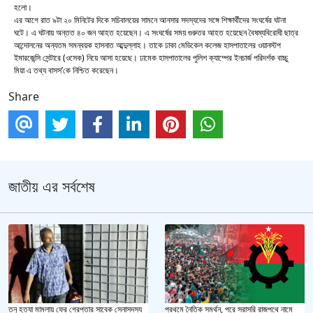
হলো।
এর আগে রাত ৯টা ২০ মিনিটের দিকে সচিবালয়ের সামনে আনসার সদস্যদের সঙ্গে শিক্ষার্থীদের সংঘর্ষের ঘটনা
ঘটে। এ ঘটনায় অন্তত ৪০ জন আহত হয়েছেন। এ সংঘর্ষের সময় গুরুতর আহত হয়েছেন বৈষম্যবিরোধী ছাত্র
আন্দোলনের অন্যতম সমন্বয়ক হাসনাত আব্দুল্লাহ। তাকে ঢাকা মেডিকেল কলেজ হাসপাতালের ওয়ানস্টপ
ইমারজেন্সি সেন্টারে (ওসেক) নিয়ে আসা হয়েছে। ঢামেক হাসপাতালের পুলিশ ক্যাম্পের ইনচার্জ পরিদর্শক বাচ্চু
মিয়া এ তথ্য বাসস’কে নিশ্চিত করেছেন।
Share
জাতীয় এর সর্বশেষ
তনু হত্যা মামলায় ফের গ্রেপ্তার সাবেক সেনাসদস্য
প্রথমে নৈতিক সমর্থন, পরে সরাসরি রাজপথে নামে