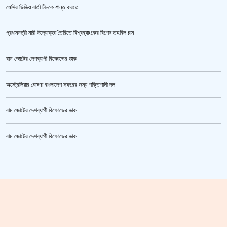
মেসির ভিডিও বার্তা চীনকে শান্ত করতে
প্রধানমন্ত্রী নারী উদ্যোক্তা তৈরিতে বিশ্বব্যাংকের বিশেষ তহবিল চান
বাম জোটের দেশব্যাপী বিক্ষোভের ডাক
অস্ট্রেলিয়ার ঘোষণা বাংলাদেশ সফরের জন্য শক্তিশালী দল
বাম জোটের দেশব্যাপী বিক্ষোভের ডাক
জুলাই গণঅভ্যুত্থান স্মৃতি জাদুঘর’ উদ্বোধন হচ্ছে ৫ আগস্ট
বাম জোটের দেশব্যাপী বিক্ষোভের ডাক
ক্রিকেটার আল আমিন,ফের বিয়ে করলেন
গাজীপুর মহাসড়ক অবরোধ,সিটি করপোরেশনের গাড়ি চাপায় শ্রমিক নিহত
সয়াবিন তেলের দাম লিটারে কমলো ১০ টাকা