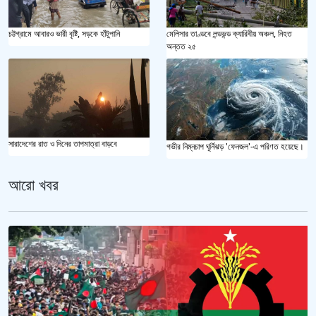
মেলিসার তাণ্ডবে লন্ডভন্ড ক্যারিবীয় অঞ্চল, নিহত
চট্টগ্রামে আবারও ভারী বৃষ্টি, সড়কে হাঁটুপানি
অন্তত ২৫
সারাদেশের রাত ও দিনের তাপমাত্রা বাড়বে
গভীর নিম্নচাপ ঘূর্নিঝড় 'ফেনজল'-এ পরিণত হয়েছে।
আরো খবর