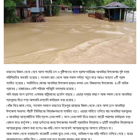
ভারতের উজান থেকে নেমে আসা পাহাড়ি ঢল ও বৃষ্টিপাতের ফলে ব্রাহ্মণবাড়িয়ার আখাউড়া উপজেলায় সৃষ্ট বন্যা
পরিস্থিতির অবনতি হয়েছে। গতকাল রাত থেকে আজ সকাল পর্যন্ত নতুন করে আরও অন্তত ৫টি গ্রাম
প্লবিত হয়েছে। সবমিলিয়ে জেলার আখাউড়া উপজেলা ছাড়াও কসবা এবং বিজয়নগর উপজেলার ৪০টি অধিক
গ্রামের ১ হাজারেরও বেশি পরিবার পানিবন্দি অবস্থায় রয়েছে।
পানি বাড়ার ফলে দুর্তগত এলাকার বাসিন্দাদের দুর্ভোগ বাড়ছে। এছাড়া বন্যার কারণে আজ সকাল থেকে আখাউড়া
স্থলবন্দর দিয়ে পণ্য আমদানি-রপ্তানি কার্যক্রম বন্ধ রয়েছে।
খোঁজ নিয়ে জানা গেছে, গতকাল সকালে ভারতের ত্রিপুরা রাজ্যের উজান থেকে নেমে আসা ঢলে আখাউড়া
উপজেলা সদরসহ পাঁচটি ইউনিয়নের নিম্নাঞ্চলগুলো প্লাবিত হয়। এছাড়া পানিতে তলিয়ে যায় আখাউড়া স্থলবন্দর
ও আখাউড়া আন্তর্জাতিক ইমিগ্রেশন চেকপোস্ট। ফলে চেকপোস্ট দিয়ে ভারতে যাত্রী পারাপার কার্যক্রম বন্ধ
ঘোষণা করে কর্তৃপক্ষ। বন্যা দুর্গতদের জন্য উপজেলার সবকটি প্রাথমিক বিদ্যালয় ও দুইটি মাধ্যমিক বিদ্যালয়কে
আশ্রয়কেন্দ্র ঘোষণা করা হলেও ঘর-বাড়ি ফেলে অনেকেই আশ্রয়কেন্দ্রে আসতে চাইছেন না।
আজ সকাল থেকে বন্যাদুর্গত কয়েকটি এলাকা ঘুরে দেখা গেছে, অধিকাংশ ঘর-বাড়ি পানিতে তলিয়ে গেছে। ঘরের
আসবাবপত্রও পানির নিচে। এছাড়া চুলা ডুবে যাওয়ায় রান্নাও করা যাচ্ছে না।