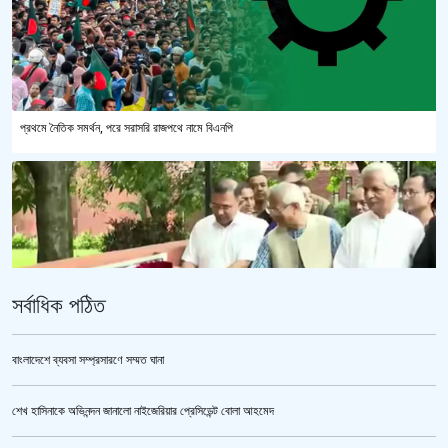
প্রথমে নৈতিক সমর্থন, পরে সরাসরি রাজপথে নামে বিএনপি
সর্বাধিক পঠিত
বাংলাদেশে ব্যবসা সম্প্রসারণে সম্মত ঘানা
শেখ হাসিনাকে অভিনন্দন জানালো নাইজেরিয়ার প্রেসিডেন্ট বোলা আহমেদ
‘জুলাই গণঅভ্যুত্থান স্মৃতি জাদুঘর’ উদ্বোধন করলেন প্রধানমন্ত্রী