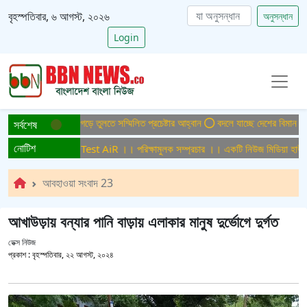
বৃহস্পতিবার, ৬ আগস্ট, ২০২৬
অনুসন্ধান
Login
িসমুক্ত বাংলাদেশ গড়ে তুলতে সম্মিলিত প্রচেষ্টার আহ্বান
বদলে যাচ্ছে দেশের বিমান ও পর্য
সর্বশেষ
নোটিশ
ামুলক সম্প্রচার ।। Test AiR ।। পরিক্ষামুলক সম্প্রচার ।। একটি নিউজ মিডিয়া হাউজের
আবহাওয়া সংবাদ 23
আখাউড়ায় বন্যার পানি বাড়ায় এলাকার মানুষ দুর্ভোগে দুর্গত
ডেক্স নিউজ
প্রকাশ :
বৃহস্পতিবার, ২২ আগস্ট, ২০২৪