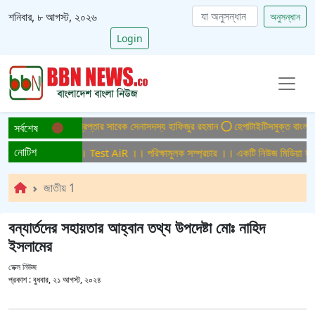
শনিবার, ৮ আগস্ট, ২০২৬
অনুসন্ধান
Login
্যা মামলায় ফের গ্রেপ্তার সাবেক সেনাসদস্য হাফিজুর রহমান
হেপাটাইটিসমুক্ত বাংলাদেশ গড়ে
সর্বশেষ
নোটিশ
ষামুলক সম্প্রচার ।। Test AiR ।। পরিক্ষামুলক সম্প্রচার ।। একটি নিউজ মিডিয়া হাউজে
জাতীয় 1
বন্যার্তদের সহায়তার আহ্বান তথ্য উপদেষ্টা মোঃ নাহিদ
ইসলামের
ডেক্স নিউজ
প্রকাশ :
বুধবার, ২১ আগস্ট, ২০২৪