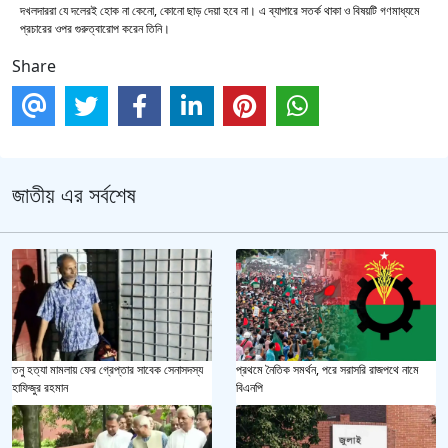
দখলদাররা যে দলেরই হোক না কেনো, কোনো ছাড় দেয়া হবে না। এ ব্যাপারে সতর্ক থাকা ও বিষয়টি গণমাধ্যমে
প্রচারের ওপর গুরুত্বারোপ করেন তিনি।
Share
জাতীয় এর সর্বশেষ
তনু হত্যা মামলায় ফের গ্রেপ্তার সাবেক সেনাসদস্য
প্রথমে নৈতিক সমর্থন, পরে সরাসরি রাজপথে নামে
হাফিজুর রহমান
বিএনপি