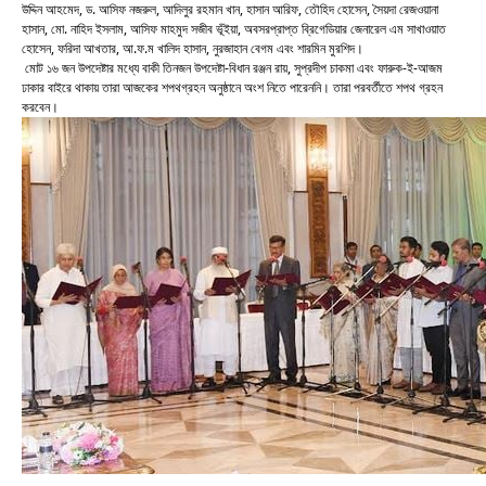
উদ্দিন আহমেদ, ড. আসিফ নজরুল, আদিলুর রহমান খান, হাসান আরিফ, তৌহিদ হোসেন, সৈয়দা রেজওয়ানা
হাসান, মো. নাহিদ ইসলাম, আসিফ মাহমুদ সজীব ভূঁইয়া, অবসরপ্রাপ্ত ব্রিগেডিয়ার জেনারেল এম সাখাওয়াত
হোসেন, ফরিদা আখতার, আ.ফ.ম খালিদ হাসান, নুরজাহান বেগম এবং শারমিন মুরশিদ।
মোট ১৬ জন উপদেষ্টার মধ্যে বাকী তিনজন উপদেষ্টা-বিধান রঞ্জন রায়, সুপ্রদীপ চাকমা এবং ফারুক-ই-আজম
ঢাকার বাইরে থাকায় তারা আজকের শপথগ্রহন অনুষ্ঠানে অংশ নিতে পারেননি। তারা পরবর্তীতে শপথ গ্রহন
করবেন।