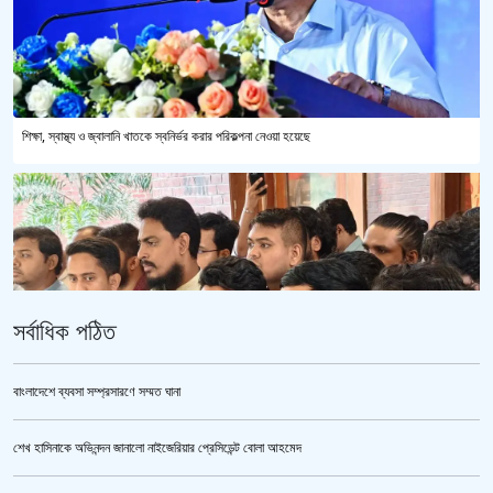
শিক্ষা, স্বাস্থ্য ও জ্বালানি খাতকে স্বনির্ভর করার পরিকল্পনা নেওয়া হয়েছে
সর্বাধিক পঠিত
বাংলাদেশে ব্যবসা সম্প্রসারণে সম্মত ঘানা
শেখ হাসিনাকে অভিনন্দন জানালো নাইজেরিয়ার প্রেসিডেন্ট বোলা আহমেদ
ভারতকে ভয় পেয়েই কি ফেলানী ও মোদিবিরোধী আন্দোলনের ছবি সরানো হয়েছে?’