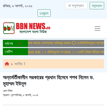
রবিবার, ৯ আগস্ট, ২০২৬
অনুসন্ধান
Login
লায় ফের গ্রেপ্তার সাবেক সেনাসদস্য হাফিজুর রহমান
হেপাটাইটিসমুক্ত বাংলাদেশ গড়ে তুলতে 
সর্বশেষ
নোটিশ
 সম্প্রচার ।। Test AiR ।। পরিক্ষামুলক সম্প্রচার ।। একটি নিউজ মিডিয়া হাউজের জন্য
জাতীয় 1
অন্তর্বর্তীকালীন সরকারের প্রধান হিসেবে শপথ নিলেন ড.
মুহাম্মদ ইউনূস
ডেক্স নিউজ
প্রকাশ :
বৃহস্পতিবার, ৮ আগস্ট, ২০২৪