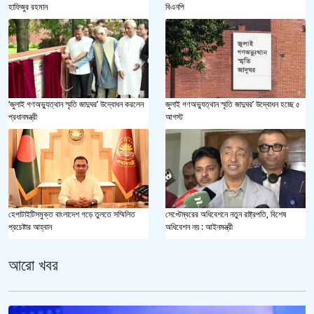
হাফিজুর রহমান
বিএনপি
‘জুলাই গণঅভ্যুত্থান স্মৃতি জাদুঘর’ উদ্বোধন করলেন
জুলাই গণঅভ্যুত্থান স্মৃতি জাদুঘর’ উদ্বোধন হচ্ছে ৫
প্রধানমন্ত্রী
আগস্ট
হেপাটাইটিসমুক্ত বাংলাদেশ গড়ে তুলতে সম্মিলিত
সেপ্টেম্বরের অধিবেশনে নতুন রাষ্ট্রপতি, বিশেষ
প্রচেষ্টার আহ্বান
অধিবেশন নয় : আইনমন্ত্রী
আরো খবর