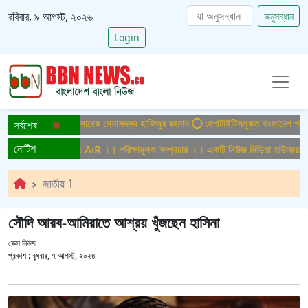
রবিবার, ৯ আগস্ট, ২০২৬
অনুসন্ধান
Login
লায় ফের গ্রেপ্তার সাবেক সেনাসদস্য হাফিজুর রহমান
হেপাটাইটিসমুক্ত বাংলাদেশ গড়ে তুলতে স
সর্বশেষ
নোটিশ
 সম্প্রচার ।। Test AiR ।। পরিক্ষামুলক সম্প্রচার ।। একটি নিউজ মিডিয়া হাউজের জন্য
জাতীয় 1
সৌদি আরব-আমিরাতে আশ্রয় খুঁজছেন হাসিনা
ডেক্স নিউজ
প্রকাশ :
বুধবার, ৭ আগস্ট, ২০২৪