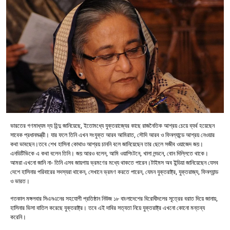
ভারতের গণমাধ্যম দ্য হিন্দু জানিয়েছে, ইতোমধ্যে যুক্তরাজ্যের কাছে রাজনৈতিক আশ্রয় চেয়ে ব্যর্থ হয়েছেন
সাবেক প্রধানমন্ত্রী। যার ফলে তিনি এখন সংযুক্ত আরব আমিরাত, সৌদি আরব ও ফিনল্যান্ডে আশ্রয় নেওয়ার
কথা ভাবছেন।তবে শেখ হাসিনা কোথাও আশ্রয় চাননি বলে জানিয়েছেন তার ছেলে সজীব ওয়াজেদ জয়।
এনডিটিভিকে এ কথা বলেন তিনি। জয় আরও বলেন, আমি ওয়াশিংটনে, খালা লন্ডনে, বোন দিল্লিতে থাকে।
আমরা এখনো জানি না- তিনি এসব জায়গায় ভ্রমণের মধ্যে থাকতে পারেন।টাইমস অব ইন্ডিয়া জানিয়েছেন যেসব
দেশে হাসিনার পরিবারের সদস্যরা থাকেন, সেখানে ভ্রমণ করতে পারেন, যেমন যুক্তরাষ্ট্র, যুক্তরাজ্য, ফিনল্যান্ড
ও ভারত।
গতকাল মঙ্গলবার সিএনএনের সহযোগী প্রতিষ্ঠান নিউজ ১৮ বাংলাদেশের বিরোধীদলের সূত্রের বরাত দিয়ে জানায়,
হাসিনার ভিসা বাতিল করেছে যুক্তরাষ্ট্র। তবে এই দাবির সত্যতা নিয়ে যুক্তরাষ্ট্র এখনো কোনো মন্তব্য
করেনি।