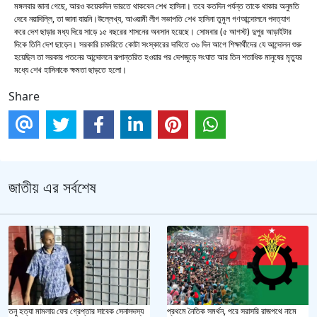
মঙ্গলবার জানা গেছে, আরও কয়েকদিন ভারতে থাকবেন শেখ হাসিনা। তবে কতদিন পর্যন্ত তাকে থাকার অনুমতি
দেবে নয়াদিল্লি, তা জানা যায়নি।উল্লেখ্য, আওয়ামী লীগ সভাপতি শেখ হাসিনা তুমুল গণআন্দোলনে পদত্যাগ
করে দেশ ছাড়ার মধ্য দিয়ে সাড়ে ১৫ বছরের শাসনের অবসান হয়েছে। সোমবার (৫ আগস্ট) দুপুর আড়াইটার
দিকে তিনি দেশ ছাড়েন। সরকারি চাকরিতে কোটা সংস্কারের দাবিতে ৩৬ দিন আগে শিক্ষার্থীদের যে আন্দোলন শুরু
হয়েছিল তা সরকার পতনের আন্দোলনে রূপান্তরিত হওয়ার পর দেশজুড়ে সংঘাত আর তিন শতাধিক মানুষের মৃত্যুর
মধ্যে শেখ হাসিনাকে ক্ষমতা ছাড়তে হলো।
Share
জাতীয় এর সর্বশেষ
তনু হত্যা মামলায় ফের গ্রেপ্তার সাবেক সেনাসদস্য
প্রথমে নৈতিক সমর্থন, পরে সরাসরি রাজপথে নামে