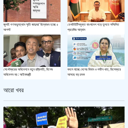
জুলাই গণঅভ্যুত্থান স্মৃতি জাদুঘর’ উদ্বোধন হচ্ছে ৫
হেপাটাইটিসমুক্ত বাংলাদেশ গড়ে তুলতে সম্মিলিত
আগস্ট
প্রচেষ্টার আহ্বান
সেপ্টেম্বরের অধিবেশনে নতুন রাষ্ট্রপতি, বিশেষ
বদলে যাচ্ছে দেশের বিমান ও পর্যটন খাত, ডিসেম্বরে
অধিবেশন নয় : আইনমন্ত্রী
আসছে বড় চমক
আরো খবর