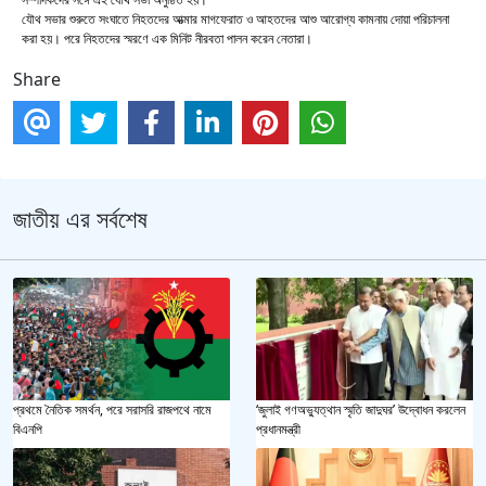
যৌথ সভার শুরুতে সংঘাতে নিহতদের আত্মার মাগফেরাত ও আহতদের আশু আরোগ্য কামনায় দোয়া পরিচালনা
করা হয়। পরে নিহতদের স্মরণে এক মিনিট নীরবতা পালন করেন নেতারা।
Share
জাতীয় এর সর্বশেষ
প্রথমে নৈতিক সমর্থন, পরে সরাসরি রাজপথে নামে
‘জুলাই গণঅভ্যুত্থান স্মৃতি জাদুঘর’ উদ্বোধন করলেন
বিএনপি
প্রধানমন্ত্রী