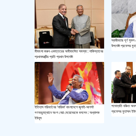
স্বাধীনতার পূর্ণ সু
উপদেষ্টা প্রফেসর মুহ
মীমাংসা করুন একাত্তরের অমীমাংসিত সমস্যা : পাকিস্তানের
প্রধানমন্ত্রীর প্রতি প্রধান উপদেষ্টা
পদোন্নতি বঞ্চিত অবসর
ইতিহাস পরিবর্তনের ‘নায়িকা’ বাংলাদেশে জুলাই-আগস্ট
প্রফেসর মুহাম্মদ ইউ
গণঅভ্যুত্থানে অংশ নেয়া মেয়েদেরকে বললেন : অধ্যাপক
ইউনূস