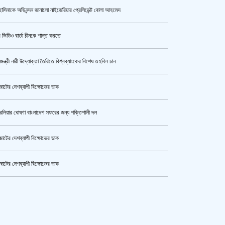
াসিনাকে অভিনন্দন জানালো নাইজেরিয়ার প্রেসিডেন্ট বোলা আহমেদ
উর্বশীর অন্তরঙ্গ ভিডিও ফাঁস
 ভিডিও বার্তা চীনকে শান্ত করতে
নমন্ত্রী নারী উদ্যোক্তা তৈরিতে বিশ্বব্যাংকের বিশেষ তহবিল চান
ক্যামেরার টান আজও অটুট, মঞ্চ-সিনেমা
নিয়েই এগোতে চান নওশাবা
োটের দেশব্যাপী বিক্ষোভের ডাক
রেলিয়ার ঘোষণা বাংলাদেশ সফরের জন্য শক্তিশালী দল
এসএসসি ও সমমানের পরীক্ষার ফলাফল ১০
আগস্ট
োটের দেশব্যাপী বিক্ষোভের ডাক
োটের দেশব্যাপী বিক্ষোভের ডাক
কী কারণে ইরানে অভিযান স্থগিত
কেটার আল আমিন,ফের বিয়ে করলেন
রেখেছেন, জানালেন ট্রাম্প
ুর মহাসড়ক অবরোধ,সিটি করপোরেশনের গাড়ি চাপায় শ্রমিক নিহত