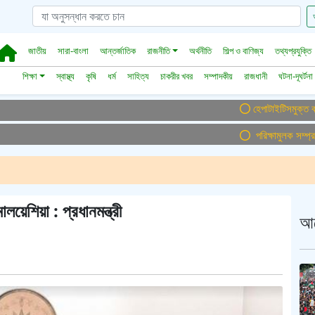
জাতীয়
সারা-বাংলা
আন্তর্জাতিক
রাজনীতি
অর্থনীতি
শিল্প ও বাণিজ্য
তথ্যপ্রযুক্তি
শিক্ষা
স্বাস্থ্য
কৃষি
ধর্ম
সাহিত্য
চাকরীর খবর
সম্পাদকীয়
রাজধানী
ঘটনা-দূঘর্টনা
হেপাটাইটিসমুক্ত বাংলাদেশ গড়
পরিক্ষামুলক সম্প্রচার ।
য়েশিয়া : প্রধানমন্ত্রী
আ