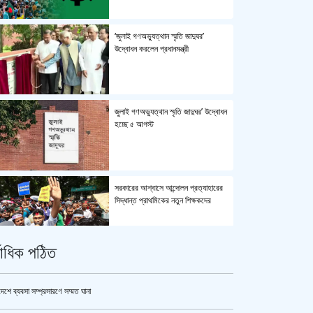
‘জুলাই গণঅভ্যুত্থান স্মৃতি জাদুঘর’
উদ্বোধন করলেন প্রধানমন্ত্রী
জুলাই গণঅভ্যুত্থান স্মৃতি জাদুঘর’ উদ্বোধন
হচ্ছে ৫ আগস্ট
সরকারের আশ্বাসে আন্দোলন প্রত্যাহারের
সিদ্ধান্ত প্রাথমিকের নতুন শিক্ষকদের
্বাধিক পঠিত
পুলিশ কোনো বিশেষ দলের বা গোষ্ঠীর
লাঠিয়াল বাহিনী নয় : স্বরাষ্ট্রমন্ত্রী
দেশে ব্যবসা সম্প্রসারণে সম্মত ঘানা