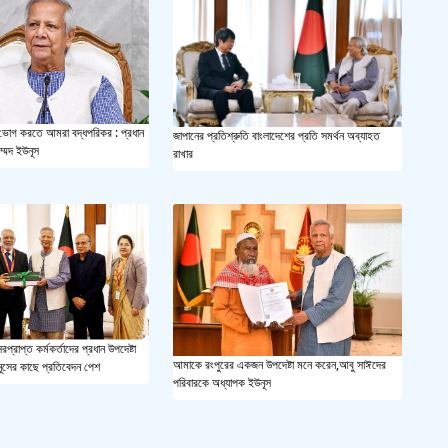
সয়াবি
জাল ভ
‘শ্লী
ফল ভোগ করতে আমরা বদ্ধপরিকর : প্রধান
জাপানের প্রতিশ্রুতি বাংলাদেশের প্রতি সমর্থন অব্যাহত
াম্মদ ইউনূস
রাখার
শহীদ 
স্বরাষ
খুলন
আজ ম
প্রাপ্ত কর্মকর্তাদের প্রধান উপদেষ্টা
আমাকে রংপুরের একজন উপদেষ্টা মনে করেন,আবু সাঈদের
নূসের কাছে প্রতিবেদন পেশ
পরিবারকে অধ্যাপক ইউনূস
দেশের
একুশে