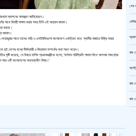
শেখ হ
র কারখানা স্থাপনের আমন্ত্রণ জানিয়েছেন।
মেসির
তাঁর সাথে বিদায়ী সাক্ষাৎ করার সময় তিনি এই আহ্বান জানান।
 জড়ো করছে।
থ্য জানান।
প্রধা
্ড পেরোডুয়ার সাথে তাদের গাড়ি ও এসইউভিগুলো বাংলাদেশে একত্রিত করে স্থানীয় বাজারে বিক্রি করার
 দুই দেশের মধ্যে দীর্ঘস্থায়ী ও বিদ্যমান সম্পর্কের কথা স্মরণ করেন।
বাম জ
র সৃষ্টি করেছে, সে বিষয়ে হাশিম প্রধানমন্ত্রীকে বলেন, ‘বর্তমান পরিস্থিতি সামাল দিতে আপনার সামর্থ্যের
ন আর এটি বাংলাদেশের অভ্যন্তরীণ বিষয়।’
অস্ট্
বাম জ
বাম জ
ক্রি
গাজীপ