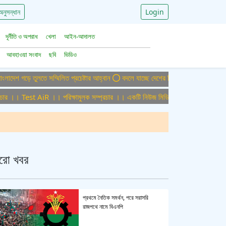
অনুসন্ধান
Login
দূর্নীতি ও অপরাধ
খেলা
আইন-আদালত
আবহাওয়া সংবাদ
ছবি
ভিডিও
ে তুলতে সম্মিলিত প্রচেষ্টার আহ্বান
বদলে যাচ্ছে দেশের বিমান ও পর্যটন খাত, ডিসেম্বরে 
। Test AiR ।। পরিক্ষামুলক সম্প্রচার ।। একটি নিউজ মিডিয়া হাউজের জন্য অফিস এডমিন 
রো খবর
প্রথমে নৈতিক সমর্থন, পরে সরাসরি
রাজপথে নামে বিএনপি