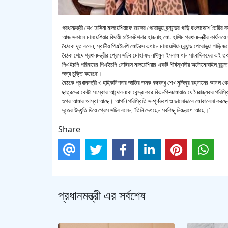
প্রধানমন্ত্রী শেখ হাসিনা মালয়েশিয়াকে তাদের পেরোডুয়া ব্র্যান্ডের গাড়ি বাংলাদেশে তৈরি
আজ সকালে মালয়েশিয়ার বিদায়ী হাইকমিশনার হাজনাহ মো. হাশিম প্রধানমন্ত্রীর কার্যালয়ে 
বৈঠকে দূত বলেন, স্থানীয় পিএইচপি মোটরস এখানে মালয়েশিয়ান ব্র্যান্ড পেরোডুয়া গাড়ি
বৈঠক শেষে প্রধানমন্ত্রীর প্রেস সচিব মোহাম্মদ নাঈমুল ইসলাম খান সাংবাদিকদের এই ত
পিএইচপি পরিবারের পিএইচপি মোটরস মালয়েশিয়ার একটি শীর্ষস্থানীয় অটোমোবাইল ব্র্যান
জন্য চুক্তি করেছে।
বৈঠকে প্রধানমন্ত্রী ও হাইকমিশনার জাতির জনক বঙ্গবন্ধু শেখ মুজিবুর রহমানের আমল থেকে
ছাত্রদের কোটা সংস্কার আন্দোলনকে কেন্দ্র করে বিএনপি-জামায়াত যে নৈরাজ্যকর পরিস্থিতি
ওপর আমার আস্থা আছে। আপনি পরিস্থিতি সম্পূর্ণরুপে ও ভালোভাবে মোকাবেলা করছে
দূতের উদ্ধৃতি দিয়ে প্রেস সচিব বলেন, ‘তিনি দেখছেন সবকিছু নিয়ন্ত্রণে আছে।’
Share
প্রধানমন্ত্রী এর সর্বশেষ