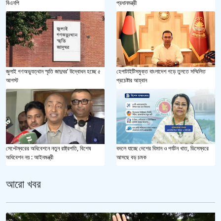
বিএনপি
প্রধানমন্ত্রী
জুলাই গণঅভ্যুত্থান স্মৃতি জাদুঘর’ উদ্বোধন হচ্ছে ৫
হেপাটাইটিসমুক্ত বাংলাদেশ গড়ে তুলতে সম্মিলিত
আগস্ট
প্রচেষ্টার আহ্বান
সেপ্টেম্বরের অধিবেশনে নতুন রাষ্ট্রপতি, বিশেষ
বদলে যাচ্ছে দেশের বিমান ও পর্যটন খাত, ডিসেম্বরে
অধিবেশন নয় : আইনমন্ত্রী
আসছে বড় চমক
আরো খবর