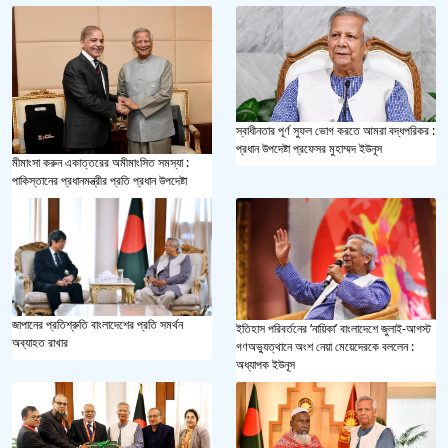
স্বাধীনতার পূর্ণ সুফল ভোগ করতে আমরা বদ্ধপরিকর :
প্রধান উপদেষ্টা প্রফেসর মুহাম্মদ ইউনূস
মীমাংসা করুন একাত্তরের অমীমাংসিত সমস্যা :
পাকিস্তানের প্রধানমন্ত্রীর প্রতি প্রধান উপদেষ্টা
জাপানের প্রতিশ্রুতি বাংলাদেশের প্রতি সমর্থন
ইতিহাস পরিবর্তনের ‘নায়িকা’ বাংলাদেশে জুলাই-আগস্ট
অব্যাহত রাখার
গণঅভ্যুত্থানে অংশ নেয়া মেয়েদেরকে বললেন :
অধ্যাপক ইউনূস