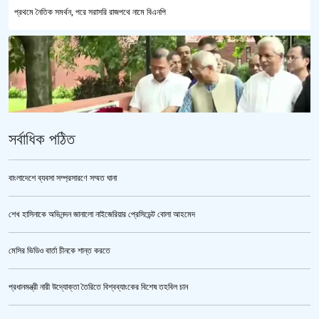
প্রথমে নৈতিক সমর্থন, পরে সরাসরি রাজপথে নামে বিএনপি
সর্বাধিক পঠিত
বাংলাদেশে ব্যবসা সম্প্রসারণে সম্মত ঘানা
শেখ হাসিনাকে অভিনন্দন জানালো নাইজেরিয়ার প্রেসিডেন্ট বোলা আহমেদ
‘জুলাই গণঅভ্যুত্থান স্মৃতি জাদুঘর’ উদ্বোধন করলেন প্রধানমন্ত্রী
মেসির ভিডিও বার্তা চীনকে শান্ত করতে
প্রধানমন্ত্রী নারী উদ্যোক্তা তৈরিতে বিশ্বব্যাংকের বিশেষ তহবিল চান