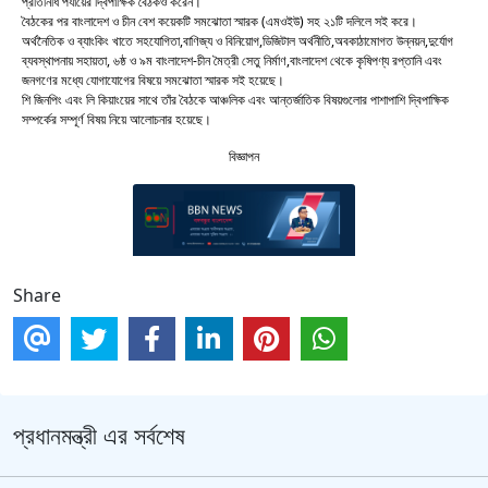
প্রতিনিধি পর্যায়ের দ্বিপাক্ষিক বৈঠকও করেন।
বৈঠকের পর বাংলাদেশ ও চীন বেশ কয়েকটি সমঝোতা স্মারক (এমওইউ) সহ ২১টি দলিলে সই করে।
অর্থনৈতিক ও ব্যাংকিং খাতে সহযোগিতা,বাণিজ্য ও বিনিয়োগ,ডিজিটাল অর্থনীতি,অবকাঠামোগত উন্নয়ন,দুর্যোগ
ব্যবস্থাপনায় সহায়তা, ৬ষ্ঠ ও ৯ম বাংলাদেশ-চীন মৈত্রী সেতু নির্মাণ,বাংলাদেশ থেকে কৃষিপণ্য রপ্তানি এবং
জনগণের মধ্যে যোগাযোগের বিষয়ে সমঝোতা স্মারক সই হয়েছে।
শি জিনপিং এবং লি কিয়াংয়ের সাথে তাঁর বৈঠকে আঞ্চলিক এবং আন্তর্জাতিক বিষয়গুলোর পাশাপাশি দ্বিপাক্ষিক
সম্পর্কের সম্পূর্ণ বিষয় নিয়ে আলোচনার হয়েছে।
বিজ্ঞাপন
Share
প্রধানমন্ত্রী এর সর্বশেষ